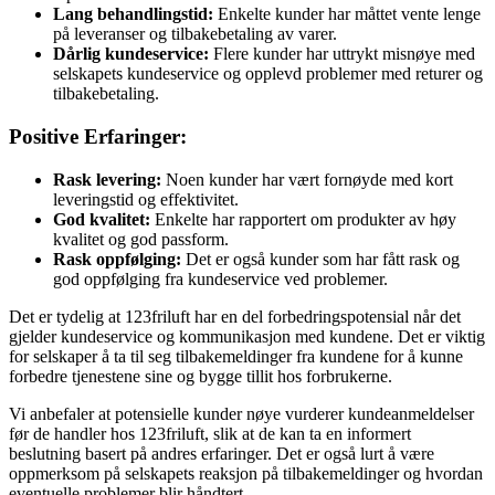
Lang behandlingstid:
Enkelte kunder har måttet vente lenge
på leveranser og tilbakebetaling av varer.
Dårlig kundeservice:
Flere kunder har uttrykt misnøye med
selskapets kundeservice og opplevd problemer med returer og
tilbakebetaling.
Positive Erfaringer:
Rask levering:
Noen kunder har vært fornøyde med kort
leveringstid og effektivitet.
God kvalitet:
Enkelte har rapportert om produkter av høy
kvalitet og god passform.
Rask oppfølging:
Det er også kunder som har fått rask og
god oppfølging fra kundeservice ved problemer.
Det er tydelig at 123friluft har en del forbedringspotensial når det
gjelder kundeservice og kommunikasjon med kundene. Det er viktig
for selskaper å ta til seg tilbakemeldinger fra kundene for å kunne
forbedre tjenestene sine og bygge tillit hos forbrukerne.
Vi anbefaler at potensielle kunder nøye vurderer kundeanmeldelser
før de handler hos 123friluft, slik at de kan ta en informert
beslutning basert på andres erfaringer. Det er også lurt å være
oppmerksom på selskapets reaksjon på tilbakemeldinger og hvordan
eventuelle problemer blir håndtert.