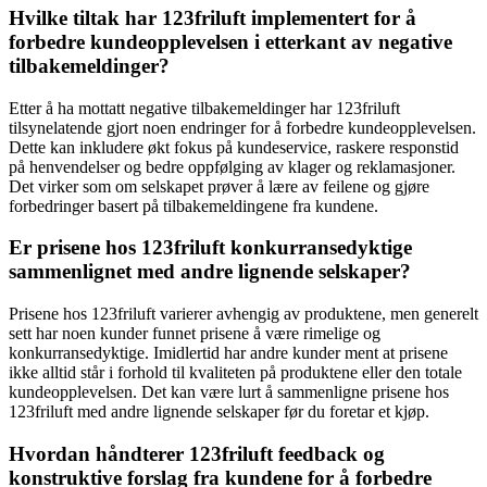
Hvilke tiltak har 123friluft implementert for å
forbedre kundeopplevelsen i etterkant av negative
tilbakemeldinger?
Etter å ha mottatt negative tilbakemeldinger har 123friluft
tilsynelatende gjort noen endringer for å forbedre kundeopplevelsen.
Dette kan inkludere økt fokus på kundeservice, raskere responstid
på henvendelser og bedre oppfølging av klager og reklamasjoner.
Det virker som om selskapet prøver å lære av feilene og gjøre
forbedringer basert på tilbakemeldingene fra kundene.
Er prisene hos 123friluft konkurransedyktige
sammenlignet med andre lignende selskaper?
Prisene hos 123friluft varierer avhengig av produktene, men generelt
sett har noen kunder funnet prisene å være rimelige og
konkurransedyktige. Imidlertid har andre kunder ment at prisene
ikke alltid står i forhold til kvaliteten på produktene eller den totale
kundeopplevelsen. Det kan være lurt å sammenligne prisene hos
123friluft med andre lignende selskaper før du foretar et kjøp.
Hvordan håndterer 123friluft feedback og
konstruktive forslag fra kundene for å forbedre