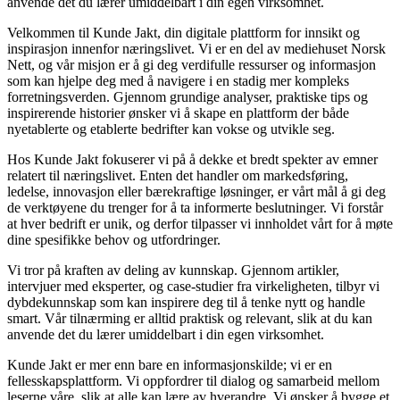
anvende det du lærer umiddelbart i din egen virksomhet.
Velkommen til Kunde Jakt, din digitale plattform for innsikt og
inspirasjon innenfor næringslivet. Vi er en del av mediehuset Norsk
Nett, og vår misjon er å gi deg verdifulle ressurser og informasjon
som kan hjelpe deg med å navigere i en stadig mer kompleks
forretningsverden. Gjennom grundige analyser, praktiske tips og
inspirerende historier ønsker vi å skape en plattform der både
nyetablerte og etablerte bedrifter kan vokse og utvikle seg.
Hos Kunde Jakt fokuserer vi på å dekke et bredt spekter av emner
relatert til næringslivet. Enten det handler om markedsføring,
ledelse, innovasjon eller bærekraftige løsninger, er vårt mål å gi deg
de verktøyene du trenger for å ta informerte beslutninger. Vi forstår
at hver bedrift er unik, og derfor tilpasser vi innholdet vårt for å møte
dine spesifikke behov og utfordringer.
Vi tror på kraften av deling av kunnskap. Gjennom artikler,
intervjuer med eksperter, og case-studier fra virkeligheten, tilbyr vi
dybdekunnskap som kan inspirere deg til å tenke nytt og handle
smart. Vår tilnærming er alltid praktisk og relevant, slik at du kan
anvende det du lærer umiddelbart i din egen virksomhet.
Kunde Jakt er mer enn bare en informasjonskilde; vi er en
fellesskapsplattform. Vi oppfordrer til dialog og samarbeid mellom
leserne våre, slik at alle kan lære av hverandre. Vi ønsker å bygge et