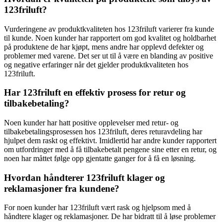
123friluft?
Vurderingene av produktkvaliteten hos 123friluft varierer fra kunde
til kunde. Noen kunder har rapportert om god kvalitet og holdbarhet
på produktene de har kjøpt, mens andre har opplevd defekter og
problemer med varene. Det ser ut til å være en blanding av positive
og negative erfaringer når det gjelder produktkvaliteten hos
123friluft.
Har 123friluft en effektiv prosess for retur og
tilbakebetaling?
Noen kunder har hatt positive opplevelser med retur- og
tilbakebetalingsprosessen hos 123friluft, deres returavdeling har
hjulpet dem raskt og effektivt. Imidlertid har andre kunder rapportert
om utfordringer med å få tilbakebetalt pengene sine etter en retur, og
noen har måttet følge opp gjentatte ganger for å få en løsning.
Hvordan håndterer 123friluft klager og
reklamasjoner fra kundene?
For noen kunder har 123friluft vært rask og hjelpsom med å
håndtere klager og reklamasjoner. De har bidratt til å løse problemer