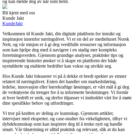
og kan melde deg av når som helst.
Bli kjent med oss
Kunde Jakt
KundeJakt
Velkommen til Kunde Jakt, din digitale plattform for innsikt og
inspirasjon innenfor næringslivet. Vi er en del av mediehuset Norsk
Nett, og vår misjon er å gi deg verdifulle ressurser og informasjon
som kan hjelpe deg med å navigere i en stadig mer kompleks
forretningsverden. Gjennom grundige analyser, praktiske tips og
inspirerende historier ønsker vi å skape en plattform der både
nyetablerte og etablerte bedrifter kan vokse og utvikle seg.
Hos Kunde Jakt fokuserer vi på å dekke et bredt spekter av emner
relatert til næringslivet. Enten det handler om markedsføring,
ledelse, innovasjon eller bærekraftige løsninger, er vårt mål å gi deg
de verktøyene du trenger for å ta informerte beslutninger. Vi forstår
at hver bedrift er unik, og derfor tilpasser vi innholdet vårt for å møte
dine spesifikke behov og utfordringer.
Vi tror på kraften av deling av kunnskap. Gjennom artikler,
intervjuer med eksperter, og case-studier fra virkeligheten, tilbyr vi
dybdekunnskap som kan inspirere deg til å tenke nytt og handle
smart. Vår tilnærming er alltid praktisk og relevant, slik at du kan