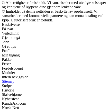
© Alle rettigheter forbeholdt. Vi samarbeider med utvalgte selskaper
og kan tjene på kjøpene dine gjennom lenkene våre.
© Innholdet på denne nettsiden er beskyttet av opphavsrett. Vi
samarbeider med kommersielle partnere og kan motta betaling ved
kjøp. Uautorisert bruk er forbudt.
Beskrivelse
Få svar
Veiledning
Gjennomgå
Jobb
Gi et tips
Profil
Min tilgang
Pakke
Priser
Fordelspoeng
Moduler
Intern navigasjon
Sitemap
Stolpe
Historie
Skrivehjørne
Nyhetsfeed
KundeJakt.com
Norsk Nett