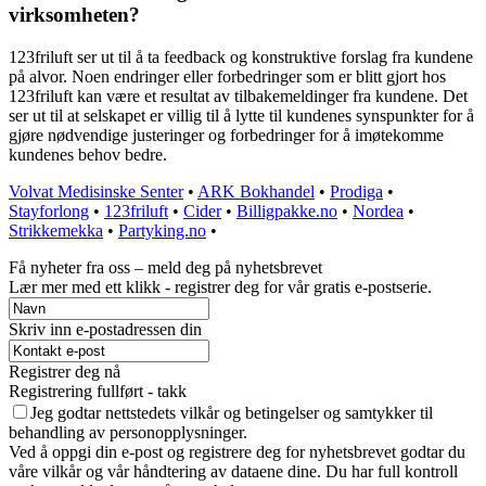
virksomheten?
123friluft ser ut til å ta feedback og konstruktive forslag fra kundene
på alvor. Noen endringer eller forbedringer som er blitt gjort hos
123friluft kan være et resultat av tilbakemeldinger fra kundene. Det
ser ut til at selskapet er villig til å lytte til kundenes synspunkter for å
gjøre nødvendige justeringer og forbedringer for å imøtekomme
kundenes behov bedre.
Volvat Medisinske Senter
•
ARK Bokhandel
•
Prodiga
•
Stayforlong
•
123friluft
•
Cider
•
Billigpakke.no
•
Nordea
•
Strikkemekka
•
Partyking.no
•
Få nyheter fra oss – meld deg på nyhetsbrevet
Lær mer med ett klikk - registrer deg for vår gratis e-postserie.
Skriv inn e-postadressen din
Registrer deg nå
Registrering fullført - takk
Jeg godtar nettstedets vilkår og betingelser og samtykker til
behandling av personopplysninger.
Ved å oppgi din e-post og registrere deg for nyhetsbrevet godtar du
våre vilkår og vår håndtering av dataene dine. Du har full kontroll