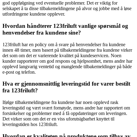
god oppfølgning ved eventuelle problemer. Det er viktig for
selskapet å ta disse tilbakemeldingene på alvor og jobbe med å løse
utfordringene kundene opplever.
Hvordan håndterer 123friluft vanlige spørsmål og
henvendelser fra kundene sine?
123friluft har en policy om å svare på henvendelser fra kundene
innen 48 timer, men basert på tilbakemeldingene fra kundene virker
det som om det er varierende kvalitet på kundeservicen. Noen
kunder rapporterer om god respons og hjelpsomhet, mens andre har
opplevd langvarig ventetid og manglende tilbakemeldinger på både
e-post og telefon.
Hva er gjennomsnittlig leveringstid for varer bestilt
fra 123friluft?
Ifølge tilbakemeldingene fra kundene har noen opplevd rask
leveringstid og vært svært fornøyde, mens andre har rapportert om
forsinkelser og problemer med å få oppdateringer om leveringen.
Det virker som om det er en viss uforutsigbarhet knyttet til
leveringstiden hos 123friluft.
Hvordan er kvaliteten på produktene som tilbys av