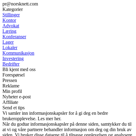
pr@norsknett.com
Kategorier
Stillinger
Kontor
Advokat
Læring
Konferanser
Lager
Lokaler
Kommunikasjon
Investering
Bedrifter
Bli kjent med oss
Forespørsel
Pressen
Reklame
Min profil
Nyheter e-post
Affiliate
Send et tips
Vi samler inn informasjonskapsler for å gi deg en bedre
brukeropplevelse. Les mer her.
Når du godtar informasjonskapsler på denne siden, samtykker du til
at vi og våre partnere behandler informasjon om deg og din bruk av
siden. Vi bruker disse dataene til å tilpasse opplevelsen og analysere