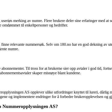
 useriøs merking av numre. Flere brukere deler sine erfaringer med at se
de omdømmet til enkeltpersoner og bedrifter.
r å finne relevante nummersøk. Selv om 180.no har en god dekning av uten
kjente numre.
onnementer. Til tross for at brukerne sier opp avtaler i god tid, fortset
or abonnementsavtaler skaper misnøye blant kundene.
pplysningen AS opplever ulike utfordringer knyttet til lureri, dårli
dingene og implementere endringer for å forbedre brukeropplevelsen og gj
0.no Nummeropplysningen AS?