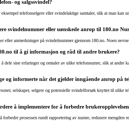
efon- og salgssvindel?
eksempel telefonselgere eller svindelaktige samtaler, slik at man kan un
ere svindelnummer eller uønskede anrop til 180.no 
 klager eller anmerkninger på svindelnummer gjennom 180.no. Noen nevn
0.no til å gi informasjon og råd til andre brukere?
å dele sine erfaringer og omtaler av ulike telefonnumre, slik at andre k
e og informerte når det gjelder inngående anrop på te
ner, selskaper, selgere og potensielle svindelforsøk knyttet til ulike te
dere å implementere for å forbedre brukeropplevelsen
e å forbedre prosessen rundt rapportering av numre, redusere mengden 