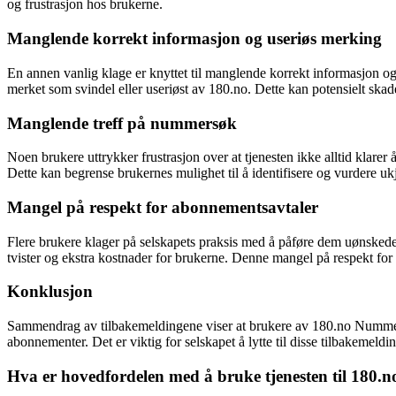
og frustrasjon hos brukerne.
Manglende korrekt informasjon og useriøs merking
En annen vanlig klage er knyttet til manglende korrekt informasjon og
merket som svindel eller useriøst av 180.no. Dette kan potensielt ska
Manglende treff på nummersøk
Noen brukere uttrykker frustrasjon over at tjenesten ikke alltid klare
Dette kan begrense brukernes mulighet til å identifisere og vurdere u
Mangel på respekt for abonnementsavtaler
Flere brukere klager på selskapets praksis med å påføre dem uønskede ab
tvister og ekstra kostnader for brukerne. Denne mangel på respekt f
Konklusjon
Sammendrag av tilbakemeldingene viser at brukere av 180.no Nummero
abonnementer. Det er viktig for selskapet å lytte til disse tilbakemel
Hva er hovedfordelen med å bruke tjenesten til 18