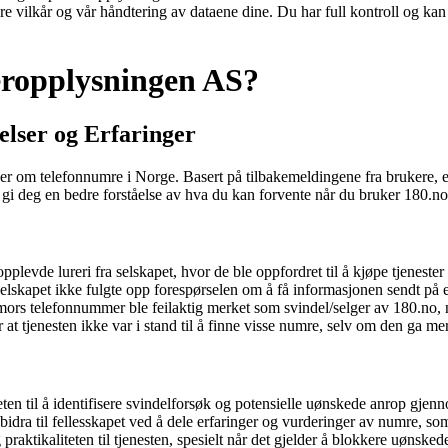
re vilkår og vår håndtering av dataene dine. Du har full kontroll og ka
eropplysningen AS?
lser og Erfaringer
om telefonnumre i Norge. Basert på tilbakemeldingene fra brukere, er d
gi deg en bedre forståelse av hva du kan forvente når du bruker 180.no
pplevde lureri fra selskapet, hvor de ble oppfordret til å kjøpe tjeneste
lskapet ikke fulgte opp forespørselen om å få informasjonen sendt på 
 mors telefonnummer ble feilaktig merket som svindel/selger av 180.no,
t tjenesten ikke var i stand til å finne visse numre, selv om den ga m
en til å identifisere svindelforsøk og potensielle uønskede anrop gjenn
dra til fellesskapet ved å dele erfaringer og vurderinger av numre, som
raktikaliteten til tjenesten, spesielt når det gjelder å blokkere uønsked