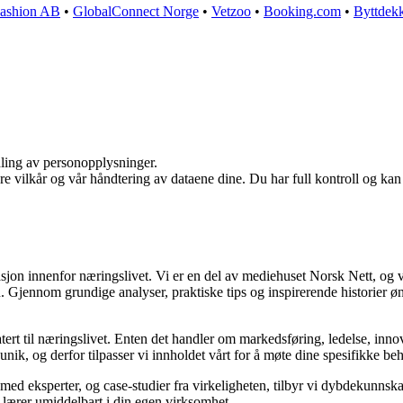
ashion AB
•
GlobalConnect Norge
•
Vetzoo
•
Booking.com
•
Byttdek
dling av personopplysninger.
re vilkår og vår håndtering av dataene dine. Du har full kontroll og ka
asjon innenfor næringslivet. Vi er en del av mediehuset Norsk Nett, og 
Gjennom grundige analyser, praktiske tips og inspirerende historier øns
ert til næringslivet. Enten det handler om markedsføring, ledelse, innov
r unik, og derfor tilpasser vi innholdet vårt for å møte dine spesifikke be
 med eksperter, og case-studier fra virkeligheten, tilbyr vi dybdekunnsk
u lærer umiddelbart i din egen virksomhet.