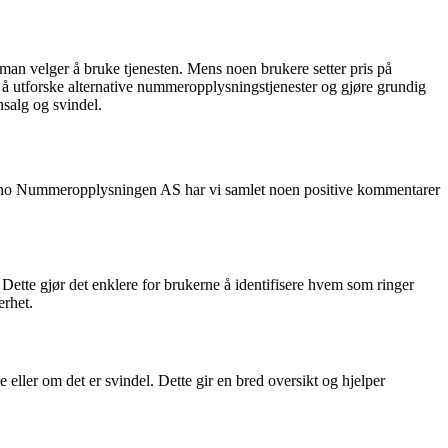
an velger å bruke tjenesten. Mens noen brukere setter pris på
r å utforske alternative nummeropplysningstjenester og gjøre grundig
nsalg og svindel.
le 180.no Nummeropplysningen AS har vi samlet noen positive kommentarer
tte gjør det enklere for brukerne å identifisere hvem som ringer
erhet.
eller om det er svindel. Dette gir en bred oversikt og hjelper