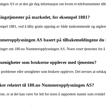
ngen AS er at den gir deg informasjon om hvem et telefonnummer tilhør
ingstjenester på markedet, for eksempel 1881?
sempel 1881, ved å tilby gratis oppslag av både innkommende og utgåend
mmeropplysningen AS basert på tilbakemeldingene du 
e meninger om 180.no Nummeropplysningen AS. Noen roser tjenesten for å
 uenigheter som brukerne opplever med tjenesten?
i problemer eller uenigheter som brukere opplever. Det nevnes at selskap
ker relatert til 180.no Nummeropplysningen AS?
ne, er at det kan være for lett for noen å rapportere numre som svindel