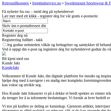
Retrospillkongen
•
fremtindservice.no
•
Swedemount Sportswear & F
Få nyheter fra oss – meld deg på nyhetsbrevet
Lær mer med ett klikk - registrer deg for vår gratis e-postserie.
Skriv inn e-postadressen din
Registrer deg nå
Registrering fullført - takk
Jeg godtar nettstedets vilkår og betingelser og samtykker til behan
Ved å oppgi din e-post og registrere deg for nyhetsbrevet godtar du vå
Bli kjent med oss
Kunde Jakt
KundeJakt
Velkommen til Kunde Jakt, din digitale plattform for innsikt og inspir
hjelpe deg med å navigere i en stadig mer kompleks forretningsverden. 
kan vokse og utvikle seg.
Hos Kunde Jakt fokuserer vi på å dekke et bredt spekter av emner relat
du trenger for å ta informerte beslutninger. Vi forstår at hver bedrift e
Vi tror på kraften av deling av kunnskap. Gjennom artikler, intervjuer
tilnærming er alltid praktisk og relevant, slik at du kan anvende det d