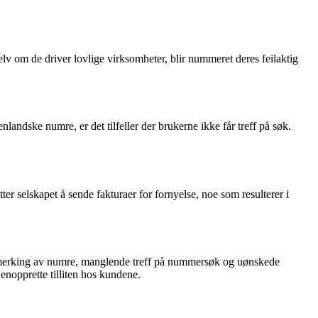
lv om de driver lovlige virksomheter, blir nummeret deres feilaktig
landske numre, er det tilfeller der brukerne ikke får treff på søk.
ter selskapet å sende fakturaer for fornyelse, noe som resulterer i
g merking av numre, manglende treff på nummersøk og uønskede
enopprette tilliten hos kundene.