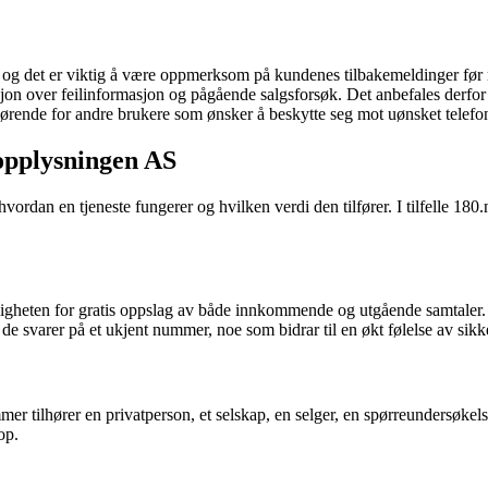
g det er viktig å være oppmerksom på kundenes tilbakemeldinger før m
sjon over feilinformasjon og pågående salgsforsøk. Det anbefales derfo
jørende for andre brukere som ønsker å beskytte seg mot uønsket telefo
opplysningen AS
tå hvordan en tjeneste fungerer og hvilken verdi den tilfører. I tilfel
gheten for gratis oppslag av både innkommende og utgående samtaler. De
 de svarer på et ukjent nummer, noe som bidrar til en økt følelse av sikk
r tilhører en privatperson, et selskap, en selger, en spørreundersøkelse 
op.