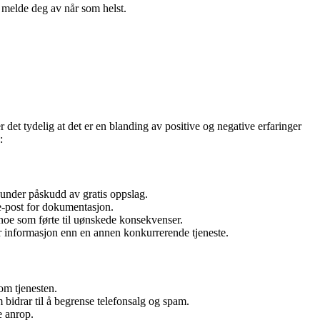
n melde deg av når som helst.
et tydelig at det er en blanding av positive og negative erfaringer
:
r under påskudd av gratis oppslag.
e-post for dokumentasjon.
 noe som førte til uønskede konsekvenser.
er informasjon enn en annen konkurrerende tjeneste.
om tjenesten.
 bidrar til å begrense telefonsalg og spam.
e anrop.