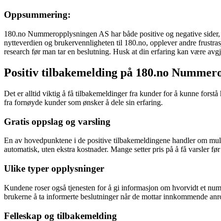
Oppsummering:
180.no Nummeropplysningen AS har både positive og negative sider, o
nytteverdien og brukervennligheten til 180.no, opplever andre frustra
research før man tar en beslutning. Husk at din erfaring kan være avg
Positiv tilbakemelding på 180.no Nummer
Det er alltid viktig å få tilbakemeldinger fra kunder for å kunne fors
fra fornøyde kunder som ønsker å dele sin erfaring.
Gratis oppslag og varsling
En av hovedpunktene i de positive tilbakemeldingene handler om muli
automatisk, uten ekstra kostnader. Mange setter pris på å få varsler før
Ulike typer opplysninger
Kundene roser også tjenesten for å gi informasjon om hvorvidt et numme
brukerne å ta informerte beslutninger når de mottar innkommende anr
Felleskap og tilbakemelding