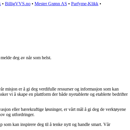
k
•
BilligVVS.no
•
Mester Grønn AS
•
Parfyme-Klikk
•
n melde deg av når som helst.
vår misjon er å gi deg verdifulle ressurser og informasjon som kan
ker vi å skape en plattform der både nyetablerte og etablerte bedrifter
asjon eller bærekraftige løsninger, er vårt mål å gi deg de verktøyene
hov og utfordringer.
ap som kan inspirere deg til å tenke nytt og handle smart. Vår