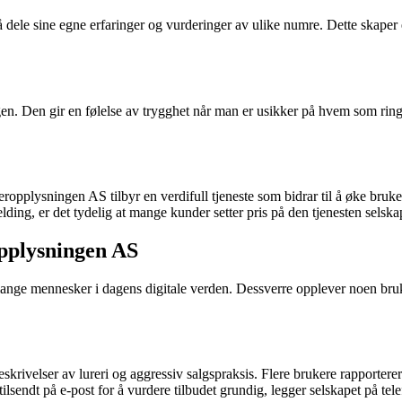
å dele sine egne erfaringer og vurderinger av ulike numre. Dette skaper 
n. Den gir en følelse av trygghet når man er usikker på hvem som ring
eropplysningen AS tilbyr en verdifull tjeneste som bidrar til å øke bruk
ding, er det tydelig at mange kunder setter pris på den tjenesten selskap
pplysningen AS
r mange mennesker i dagens digitale verden. Dessverre opplever noen br
ivelser av lureri og aggressiv salgspraksis. Flere brukere rapporterer a
endt på e-post for å vurdere tilbudet grundig, legger selskapet på telefo