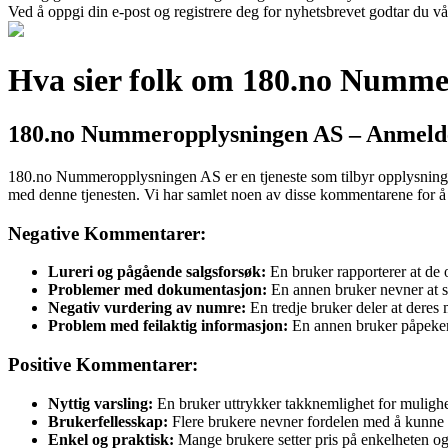
Ved å oppgi din e-post og registrere deg for nyhetsbrevet godtar du vå
Hva sier folk om 180.no Numm
180.no Nummeropplysningen AS – Anmelde
180.no Nummeropplysningen AS er en tjeneste som tilbyr opplysninger 
med denne tjenesten. Vi har samlet noen av disse kommentarene for å 
Negative Kommentarer:
Lureri og pågående salgsforsøk:
En bruker rapporterer at de o
Problemer med dokumentasjon:
En annen bruker nevner at se
Negativ vurdering av numre:
En tredje bruker deler at deres
Problem med feilaktig informasjon:
En annen bruker påpeker a
Positive Kommentarer:
Nyttig varsling:
En bruker uttrykker takknemlighet for mulighet
Brukerfellesskap:
Flere brukere nevner fordelen med å kunne bi
Enkel og praktisk:
Mange brukere setter pris på enkelheten og p