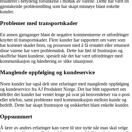
resulterer i betydelig forsinkelse i mottak av varene. Dette har vært en
gjentakende problemstilling som har skapt misnøye blant enkelte
kunder.
Problemer med transportskader
En annen gjenganger blant de negative kommentarene er utfordringer
knyttet til transportskader. Flere kunder har rapportert om varer som
har kommet skadet frem, og prosessen med å få erstattet eller returnert
disse varene har vært problematisk. Dette har ført til frustrasjon og
skuffelse blant kundene, spesielt når det har vært utfordringer med
kommunikasjon og håndtering av slike situasjoner.
Manglende oppfølging og kundeservice
Noen kunder har også delt sine erfaringer med manglende oppfølging
og kundeservice fra AJ Produkter Norge. Det har blitt rapportert om
tilfeller der kunder har ventet lenge på svar på henvendelser via e-post
eller telefon, samt problemer med kommunikasjon mellom kunde og
bedrift. Dette har skapt frustrasjon og usikkerhet blant enkelte kunder.
Oppsummert
Å lære av andres erfaringer kan være til stor nytte når man skal velge