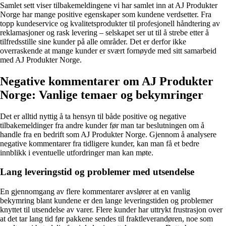
Samlet sett viser tilbakemeldingene vi har samlet inn at AJ Produkter
Norge har mange positive egenskaper som kundene verdsetter. Fra
topp kundeservice og kvalitetsprodukter til profesjonell håndtering av
reklamasjoner og rask levering – selskapet ser ut til å strebe etter å
tilfredsstille sine kunder på alle områder. Det er derfor ikke
overraskende at mange kunder er svært fornøyde med sitt samarbeid
med AJ Produkter Norge.
Negative kommentarer om AJ Produkter
Norge: Vanlige temaer og bekymringer
Det er alltid nyttig å ta hensyn til både positive og negative
tilbakemeldinger fra andre kunder før man tar beslutningen om å
handle fra en bedrift som AJ Produkter Norge. Gjennom å analysere
negative kommentarer fra tidligere kunder, kan man få et bedre
innblikk i eventuelle utfordringer man kan møte.
Lang leveringstid og problemer med utsendelse
En gjennomgang av flere kommentarer avslører at en vanlig
bekymring blant kundene er den lange leveringstiden og problemer
knyttet til utsendelse av varer. Flere kunder har uttrykt frustrasjon over
at det tar lang tid før pakkene sendes til fraktleverandøren, noe som