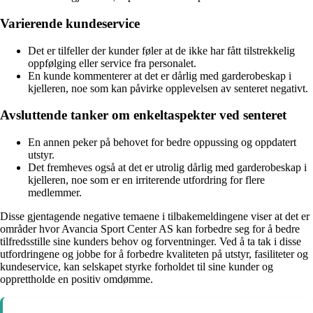
Varierende kundeservice
Det er tilfeller der kunder føler at de ikke har fått tilstrekkelig
oppfølging eller service fra personalet.
En kunde kommenterer at det er dårlig med garderobeskap i
kjelleren, noe som kan påvirke opplevelsen av senteret negativt.
Avsluttende tanker om enkeltaspekter ved senteret
En annen peker på behovet for bedre oppussing og oppdatert
utstyr.
Det fremheves også at det er utrolig dårlig med garderobeskap i
kjelleren, noe som er en irriterende utfordring for flere
medlemmer.
Disse gjentagende negative temaene i tilbakemeldingene viser at det er
områder hvor Avancia Sport Center AS kan forbedre seg for å bedre
tilfredsstille sine kunders behov og forventninger. Ved å ta tak i disse
utfordringene og jobbe for å forbedre kvaliteten på utstyr, fasiliteter og
kundeservice, kan selskapet styrke forholdet til sine kunder og
opprettholde en positiv omdømme.