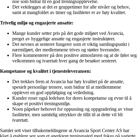
noe som bidrar til en god treningsopplevelse.
Det vektlegges at det er gruppetimer for alle nivåer og behov,
samt at mangfoldet av timer og fasiliteter er av høy kvalitet.
Trivelig miljø og engasjerte ansatte:
Mange kunder setter pris på det gode miljøet ved Avancia,
preget av hyggelige ansatte og engasjerte instruktører.
Det nevnes at senteret fungerer som et viktig samlingspunkt i
nærmiljøet, der medlemmene trives og støtter hverandre.
Flere kommenterer på den positive atmosfæren og at de føler seg
velkommen og ivaretatt hver gang de besøker senteret.
Kompetanse og kvalitet i tjenesteleveransen:
Det trekkes frem at Avancia har høy kvalitet på de ansatte,
spesielt personlige trenere, som bidrar til at medlemmene
opplever en god oppfølging og veiledning.
Kunder roser også ledelsen for deres kompetanse og evne til å
skape et positivt treningsmiljø.
Noen påpeker behovet for oppussing og oppgradering av visse
fasiliteter, men samtidig uttrykker de tillit til at dette vil bli
ivaretatt.
Samlet sett viser tilbakemeldingene at Avancia Sport Center AS har
klart å etablere seg som et anerkjent treningssted med fokus på varierte