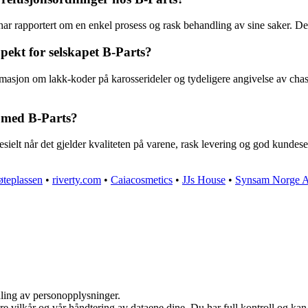
ar rapportert om en enkel prosess og rask behandling av sine saker. Dette
ekt for selskapet B-Parts?
rmasjon om lakk-koder på karosserideler og tydeligere angivelse av ch
 med B-Parts?
pesielt når det gjelder kvaliteten på varene, rask levering og god kundese
teplassen
•
riverty.com
•
Caiacosmetics
•
JJs House
•
Synsam Norge 
dling av personopplysninger.
re vilkår og vår håndtering av dataene dine. Du har full kontroll og ka