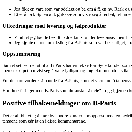
Jeg fikk en vare som var ødelagt og ba om å få en ny. Rask og 
Etter å ha kjøpt en aut. girkasse som viste seg å ha feil, refunde
Utfordringer med levering og feilprodukter
Vinduet jeg hadde bestilt hadde knust under leveranse, men B-Par
Jeg kjøpte en mellomaksling fra B-Parts som var beskadiget, men 
Oppsummering
Samlet sett ser det ut til at B-Parts har en rekke fornøyde kunder som
men selskapet har vist seg å være lydhøre og imøtekommende i slike s
For de som vurderer å handle fra B-Parts, kan det være lurt å ta hensyn 
Har du erfaringer med B-Parts som du ønsker å dele? Legg igjen en 
Positive tilbakemeldinger om B-Parts
Det er alltid nyttig å høre hva andre kunder har opplevd med en bedri
temaene som går igjen i disse kommentarene.