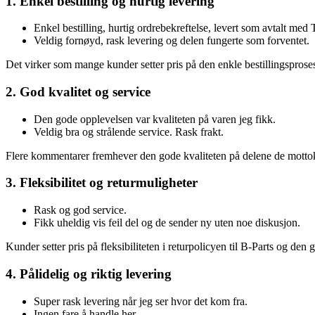
1. Enkel bestilling og hurtig levering
Enkel bestilling, hurtig ordrebekreftelse, levert som avtalt med
Veldig fornøyd, rask levering og delen fungerte som forventet.
Det virker som mange kunder setter pris på den enkle bestillingsproses
2. God kvalitet og service
Den gode opplevelsen var kvaliteten på varen jeg fikk.
Veldig bra og strålende service. Rask frakt.
Flere kommentarer fremhever den gode kvaliteten på delene de mottok,
3. Fleksibilitet og returmuligheter
Rask og god service.
Fikk uheldig vis feil del og de sender ny uten noe diskusjon.
Kunder setter pris på fleksibiliteten i returpolicyen til B-Parts og den
4. Pålidelig og riktig levering
Super rask levering når jeg ser hvor det kom fra.
Ingen fare å handle her.