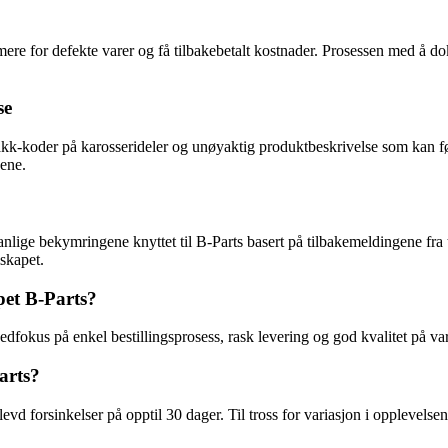
mere for defekte varer og få tilbakebetalt kostnader. Prosessen med å do
se
koder på karosserideler og unøyaktig produktbeskrivelse som kan føre 
gene.
lige bekymringene knyttet til B-Parts basert på tilbakemeldingene fra t
skapet.
pet B-Parts?
dfokus på enkel bestillingsprosess, rask levering og god kvalitet på va
arts?
vd forsinkelser på opptil 30 dager. Til tross for variasjon i opplevels