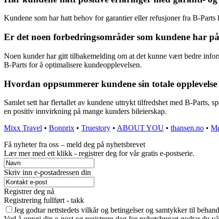
Kundene som har hatt behov for garantier eller refusjoner fra B-Parts h
Er det noen forbedringsområder som kundene har påp
Noen kunder har gitt tilbakemelding om at det kunne vært bedre info
B-Parts for å optimalisere kundeopplevelsen.
Hvordan oppsummerer kundene sin totale opplevelse
Samlet sett har flertallet av kundene uttrykt tilfredshet med B-Parts, s
en positiv innvirkning på mange kunders bileierskap.
Mixx Travel
•
Bonprix
•
Truestory
•
ABOUT YOU
•
thansen.no
•
Mø
Få nyheter fra oss – meld deg på nyhetsbrevet
Lær mer med ett klikk - registrer deg for vår gratis e-postserie.
Skriv inn e-postadressen din
Registrer deg nå
Registrering fullført - takk
Jeg godtar nettstedets vilkår og betingelser og samtykker til behan
Ved å oppgi din e-post og registrere deg for nyhetsbrevet godtar du vå