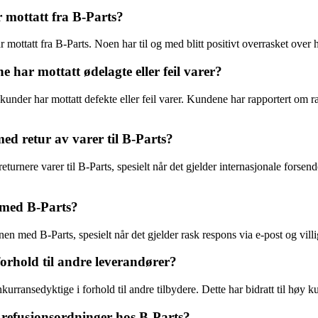
 mottatt fra B-Parts?
ar mottatt fra B-Parts. Noen har til og med blitt positivt overrasket over
har mottatt ødelagte eller feil varer?
nder har mottatt defekte eller feil varer. Kundene har rapportert om ras
ed retur av varer til B-Parts?
eturnere varer til B-Parts, spesielt når det gjelder internasjonale forse
med B-Parts?
 med B-Parts, spesielt når det gjelder rask respons via e-post og villi
orhold til andre leverandører?
ransedyktige i forhold til andre tilbydere. Dette har bidratt til høy kun
 refusjonsordninger hos B-Parts?