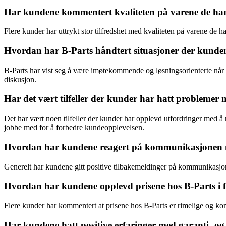
Har kundene kommentert kvaliteten på varene de har
Flere kunder har uttrykt stor tilfredshet med kvaliteten på varene de h
Hvordan har B-Parts håndtert situasjoner der kundene 
B-Parts har vist seg å være imøtekommende og løsningsorienterte når ku
diskusjon.
Har det vært tilfeller der kunder har hatt problemer m
Det har vært noen tilfeller der kunder har opplevd utfordringer med å r
jobbe med for å forbedre kundeopplevelsen.
Hvordan har kundene reagert på kommunikasjonen 
Generelt har kundene gitt positive tilbakemeldinger på kommunikasjonen
Hvordan har kundene opplevd prisene hos B-Parts i f
Flere kunder har kommentert at prisene hos B-Parts er rimelige og konkur
Har kundene hatt positive erfaringer med garanti- og