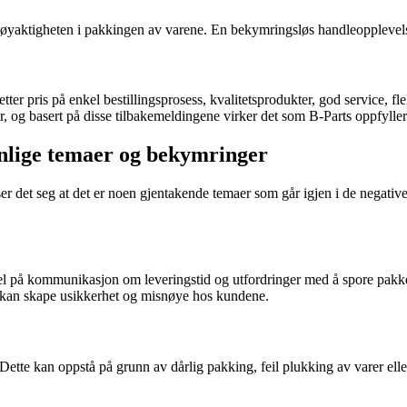
 nøyaktigheten i pakkingen av varene. En bekymringsløs handleopplevelse
ter pris på enkel bestillingsprosess, kvalitetsprodukter, god service, fl
r, og basert på disse tilbakemeldingene virker det som B-Parts oppfylle
nlige temaer og bekymringer
ser det seg at det er noen gjentakende temaer som går igjen i de negat
 på kommunikasjon om leveringstid og utfordringer med å spore pakker.
e kan skape usikkerhet og misnøye hos kundene.
. Dette kan oppstå på grunn av dårlig pakking, feil plukking av varer el