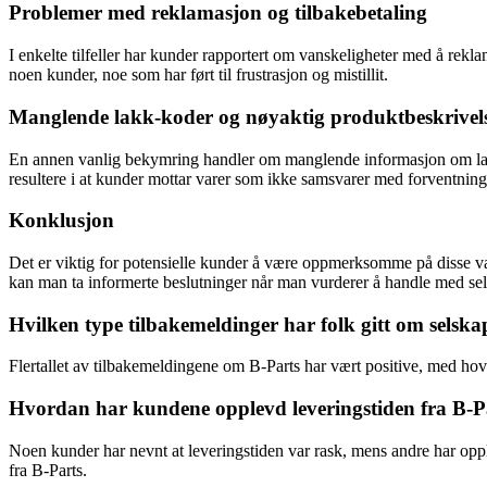
Problemer med reklamasjon og tilbakebetaling
I enkelte tilfeller har kunder rapportert om vanskeligheter med å rekla
noen kunder, noe som har ført til frustrasjon og mistillit.
Manglende lakk-koder og nøyaktig produktbeskrivel
En annen vanlig bekymring handler om manglende informasjon om lakk-
resultere i at kunder mottar varer som ikke samsvarer med forventnin
Konklusjon
Det er viktig for potensielle kunder å være oppmerksomme på disse van
kan man ta informerte beslutninger når man vurderer å handle med sel
Hvilken type tilbakemeldinger har folk gitt om selska
Flertallet av tilbakemeldingene om B-Parts har vært positive, med hove
Hvordan har kundene opplevd leveringstiden fra B-P
Noen kunder har nevnt at leveringstiden var rask, mens andre har opple
fra B-Parts.