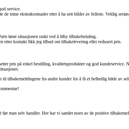
god service.
rte de mine ekstrakostnader etter å ha sett bilder av feilene. Veldig seriø
ts løste situasjonen raskt ved å tilby tilbakebetaling.
etter kontakt fikk jeg tilbud om tilbakelevering eller redusert pris.
 setter pris på enkel bestilling, kvalitetsprodukter og god kundeservice
ituasjoner.
til tilbakemeldingene fra andre kunder for å få et helhetlig bilde av sel
kommentar!
ft før man selv handler. Her har vi samlet noen av de positive tilbakem