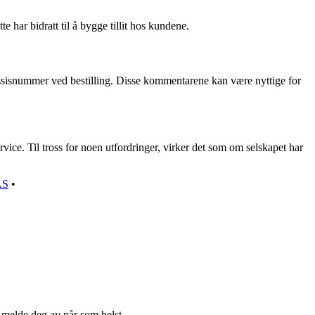
 har bidratt til å bygge tillit hos kundene.
assisnummer ved bestilling. Disse kommentarene kan være nyttige for
rvice. Til tross for noen utfordringer, virker det som om selskapet har
AS
•
n melde deg av når som helst.