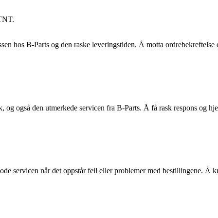
 TNT.
sen hos B-Parts og den raske leveringstiden. Å motta ordrebekreftelse o
 og også den utmerkede servicen fra B-Parts. Å få rask respons og hjel
 gode servicen når det oppstår feil eller problemer med bestillingene. Å ku