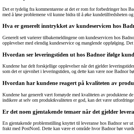
Det er tydelig fra kommentarene at det er rom for forbedringer hos B
med å løse problemene vil kunne bidra til å øke kundetilfredsheten 
Hva er generelt inntrykket av kundeservicen hos Bad
Generelt sett varierer tilbakemeldingene om kundeservicen hos Badno
opplevelser med elendig kundeservice og manglende oppfølging. Det 
Hvordan ser leveringstiden ut hos Badnor ifølge kund
Kundene har delt forskjellige opplevelser når det gjelder leveringsti
som det er ujevnhet i leveringstiden, og dette kan være noe Badnor b
Hvordan har kundene reagert på kvaliteten av produ
Kundene har generelt vært fornøyde med kvaliteten av produktene de ha
indikere at selv om produktkvaliteten er god, kan det være utfordringe
Er det noen gjentakende temaer når det gjelder leve
En gjentakende problemstilling knyttet til leveranse hos Badnor ser ut
frakt med PostNord. Dette kan være et område hvor Badnor bør vurdere