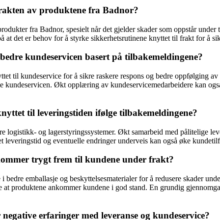
frakten av produktene fra Badnor?
odukter fra Badnor, spesielt når det gjelder skader som oppstår under t
at det er behov for å styrke sikkerhetsrutinene knyttet til frakt for å 
orbedre kundeservicen basert på tilbakemeldingene?
et til kundeservice for å sikre raskere respons og bedre oppfølging av
yrke kundeservicen. Økt opplæring av kundeservicemedarbeidere kan ogs
tet til leveringstiden ifølge tilbakemeldingene?
 logistikk- og lagerstyringssystemer. Økt samarbeid med pålitelige lever
t leveringstid og eventuelle endringer underveis kan også øke kundetil
kommer trygt frem til kundene under frakt?
e i bedre emballasje og beskyttelsesmaterialer for å redusere skader und
re at produktene ankommer kundene i god stand. En grundig gjennomgang
 negative erfaringer med leveranse og kundeservice?