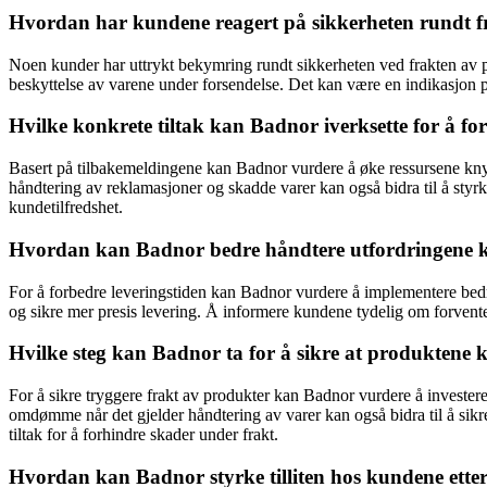
Hvordan har kundene reagert på sikkerheten rundt 
Noen kunder har uttrykt bekymring rundt sikkerheten ved frakten av pr
beskyttelse av varene under forsendelse. Det kan være en indikasjon på 
Hvilke konkrete tiltak kan Badnor iverksette for å f
Basert på tilbakemeldingene kan Badnor vurdere å øke ressursene knytt
håndtering av reklamasjoner og skadde varer kan også bidra til å st
kundetilfredshet.
Hvordan kan Badnor bedre håndtere utfordringene knyt
For å forbedre leveringstiden kan Badnor vurdere å implementere bedre
og sikre mer presis levering. Å informere kundene tydelig om forvente
Hvilke steg kan Badnor ta for å sikre at produktene 
For å sikre tryggere frakt av produkter kan Badnor vurdere å invester
omdømme når det gjelder håndtering av varer kan også bidra til å sik
tiltak for å forhindre skader under frakt.
Hvordan kan Badnor styrke tilliten hos kundene etter