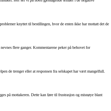
isliker. Her ser vi på noen gjentagende temaer i de negative
lemer knyttet til bestillingen, hvor de enten ikke har mottatt det de
rakt nevnes flere ganger. Kommentarene peker på behovet for
pen de trenger eller at responsen fra selskapet har vært mangelfull.
gges på mottakeren. Dette kan føre til frustrasjon og misnøye blant