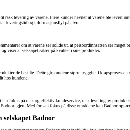
 rask levering av varene. Flere kunder nevner at varene ble levert innen
ar leveringstid og informasjonsflyt på alvor.
entarer om at varene ser solide ut, at peisbordinnsatsen ser meget bra 
og viser at selskapet satser på kvalitet i sine produkter.
produkter de bestilte. Dette gir kundene større trygghet i kjøpsprosessen
llit hos kundene.
et har fokus på rask og effektiv kundeservice, rask levering av produk
os Badnor igjen. Med fortsatt fokus på disse områdene kan Badnor oppr
m selskapet Badnor