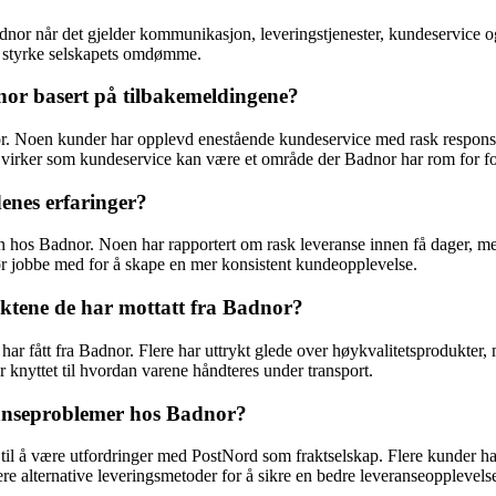
adnor når det gjelder kommunikasjon, leveringstjenester, kundeservice o
og styrke selskapets omdømme.
nor basert på tilbakemeldingene?
r. Noen kunder har opplevd enestående kundeservice med rask respons o
virker som kundeservice kan være et område der Badnor har rom for fo
enes erfaringer?
den hos Badnor. Noen har rapportert om rask leveranse innen få dager, m
ør jobbe med for å skape en mer konsistent kundeopplevelse.
ktene de har mottatt fra Badnor?
r fått fra Badnor. Flere har uttrykt glede over høykvalitetsprodukter,
r knyttet til hvordan varene håndteres under transport.
ranseproblemer hos Badnor?
 til å være utfordringer med PostNord som fraktselskap. Flere kunder ha
 alternative leveringsmetoder for å sikre en bedre leveranseopplevels