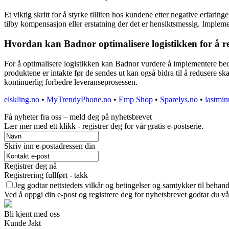
Et viktig skritt for å styrke tilliten hos kundene etter negative erf
tilby kompensasjon eller erstatning der det er hensiktsmessig. Implemen
Hvordan kan Badnor optimalisere logistikken for å r
For å optimalisere logistikken kan Badnor vurdere å implementere bedre
produktene er intakte før de sendes ut kan også bidra til å redusere 
kontinuerlig forbedre leveranseprosessen.
elskling.no
•
MyTrendyPhone.no
•
Emp Shop
•
Sparelys.no
•
lastmi
Få nyheter fra oss – meld deg på nyhetsbrevet
Lær mer med ett klikk - registrer deg for vår gratis e-postserie.
Skriv inn e-postadressen din
Registrer deg nå
Registrering fullført - takk
Jeg godtar nettstedets vilkår og betingelser og samtykker til behan
Ved å oppgi din e-post og registrere deg for nyhetsbrevet godtar du vå
Bli kjent med oss
Kunde Jakt