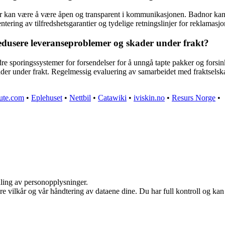
aringer kan være å være åpen og transparent i kommunikasjonen. Badnor k
tering av tilfredshetsgarantier og tydelige retningslinjer for reklamasjon
edusere leveranseproblemer og skader under frakt?
 sporingssystemer for forsendelser for å unngå tapte pakker og forsinkel
skader under frakt. Regelmessig evaluering av samarbeidet med fraktsels
nute.com
•
Eplehuset
•
Nettbil
•
Catawiki
•
iviskin.no
•
Resurs Norge
•
dling av personopplysninger.
re vilkår og vår håndtering av dataene dine. Du har full kontroll og ka