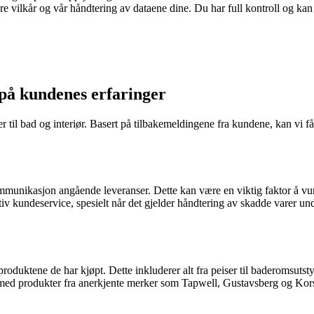
re vilkår og vår håndtering av dataene dine. Du har full kontroll og ka
på kundenes erfaringer
er til bad og interiør. Basert på tilbakemeldingene fra kundene, kan vi f
mmunikasjon angående leveranser. Dette kan være en viktig faktor å vur
iv kundeservice, spesielt når det gjelder håndtering av skadde varer und
 produktene de har kjøpt. Dette inkluderer alt fra peiser til baderomsut
 med produkter fra anerkjente merker som Tapwell, Gustavsberg og Korsg