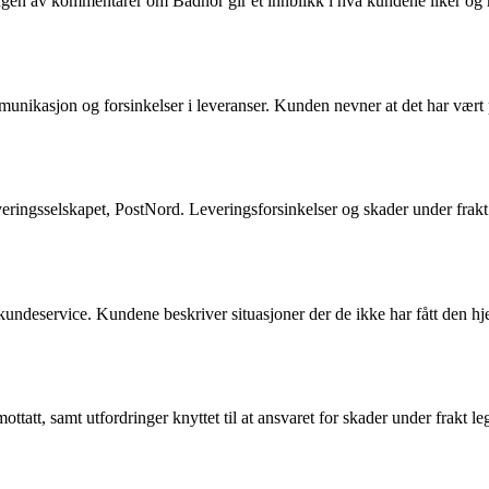
gen av kommentarer om Badnor gir et innblikk i hva kundene liker og m
asjon og forsinkelser i leveranser. Kunden nevner at det har vært prob
il leveringsselskapet, PostNord. Leveringsforsinkelser og skader under f
ndeservice. Kundene beskriver situasjoner der de ikke har fått den hjel
tt, samt utfordringer knyttet til at ansvaret for skader under frakt le