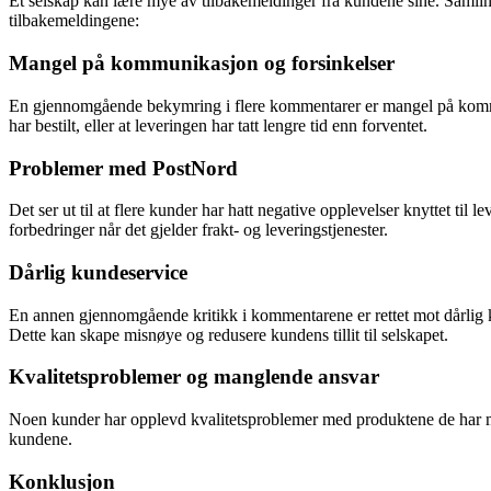
Et selskap kan lære mye av tilbakemeldinger fra kundene sine. Samlin
tilbakemeldingene:
Mangel på kommunikasjon og forsinkelser
En gjennomgående bekymring i flere kommentarer er mangel på kommunik
har bestilt, eller at leveringen har tatt lengre tid enn forventet.
Problemer med PostNord
Det ser ut til at flere kunder har hatt negative opplevelser knyttet t
forbedringer når det gjelder frakt- og leveringstjenester.
Dårlig kundeservice
En annen gjennomgående kritikk i kommentarene er rettet mot dårlig ku
Dette kan skape misnøye og redusere kundens tillit til selskapet.
Kvalitetsproblemer og manglende ansvar
Noen kunder har opplevd kvalitetsproblemer med produktene de har motta
kundene.
Konklusjon