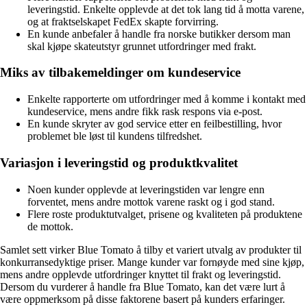
leveringstid. Enkelte opplevde at det tok lang tid å motta varene,
og at fraktselskapet FedEx skapte forvirring.
En kunde anbefaler å handle fra norske butikker dersom man
skal kjøpe skateutstyr grunnet utfordringer med frakt.
Miks av tilbakemeldinger om kundeservice
Enkelte rapporterte om utfordringer med å komme i kontakt med
kundeservice, mens andre fikk rask respons via e-post.
En kunde skryter av god service etter en feilbestilling, hvor
problemet ble løst til kundens tilfredshet.
Variasjon i leveringstid og produktkvalitet
Noen kunder opplevde at leveringstiden var lengre enn
forventet, mens andre mottok varene raskt og i god stand.
Flere roste produktutvalget, prisene og kvaliteten på produktene
de mottok.
Samlet sett virker Blue Tomato å tilby et variert utvalg av produkter til
konkurransedyktige priser. Mange kunder var fornøyde med sine kjøp,
mens andre opplevde utfordringer knyttet til frakt og leveringstid.
Dersom du vurderer å handle fra Blue Tomato, kan det være lurt å
være oppmerksom på disse faktorene basert på kunders erfaringer.