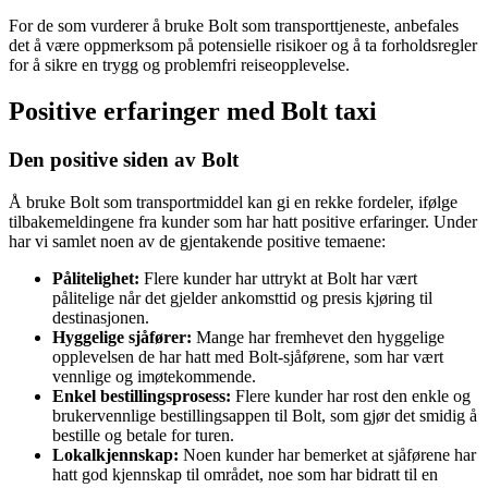
For de som vurderer å bruke Bolt som transporttjeneste, anbefales
det å være oppmerksom på potensielle risikoer og å ta forholdsregler
for å sikre en trygg og problemfri reiseopplevelse.
Positive erfaringer med Bolt taxi
Den positive siden av Bolt
Å bruke Bolt som transportmiddel kan gi en rekke fordeler, ifølge
tilbakemeldingene fra kunder som har hatt positive erfaringer. Under
har vi samlet noen av de gjentakende positive temaene:
Pålitelighet:
Flere kunder har uttrykt at Bolt har vært
pålitelige når det gjelder ankomsttid og presis kjøring til
destinasjonen.
Hyggelige sjåfører:
Mange har fremhevet den hyggelige
opplevelsen de har hatt med Bolt-sjåførene, som har vært
vennlige og imøtekommende.
Enkel bestillingsprosess:
Flere kunder har rost den enkle og
brukervennlige bestillingsappen til Bolt, som gjør det smidig å
bestille og betale for turen.
Lokalkjennskap:
Noen kunder har bemerket at sjåførene har
hatt god kjennskap til området, noe som har bidratt til en