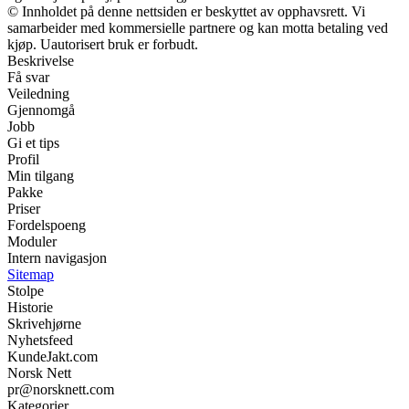
© Innholdet på denne nettsiden er beskyttet av opphavsrett. Vi
samarbeider med kommersielle partnere og kan motta betaling ved
kjøp. Uautorisert bruk er forbudt.
Beskrivelse
Få svar
Veiledning
Gjennomgå
Jobb
Gi et tips
Profil
Min tilgang
Pakke
Priser
Fordelspoeng
Moduler
Intern navigasjon
Sitemap
Stolpe
Historie
Skrivehjørne
Nyhetsfeed
KundeJakt.com
Norsk Nett
pr@norsknett.com
Kategorier