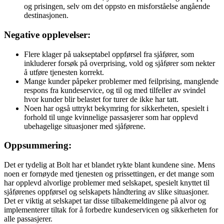
og prisingen, selv om det oppsto en misforståelse angående
destinasjonen.
Negative opplevelser:
Flere klager på uakseptabel oppførsel fra sjåfører, som
inkluderer forsøk på overprising, vold og sjåfører som nekter
å utføre tjenesten korrekt.
Mange kunder påpeker problemer med feilprising, manglende
respons fra kundeservice, og til og med tilfeller av svindel
hvor kunder blir belastet for turer de ikke har tatt.
Noen har også uttrykt bekymring for sikkerheten, spesielt i
forhold til unge kvinnelige passasjerer som har opplevd
ubehagelige situasjoner med sjåførene.
Oppsummering:
Det er tydelig at Bolt har et blandet rykte blant kundene sine. Mens
noen er fornøyde med tjenesten og prissettingen, er det mange som
har opplevd alvorlige problemer med selskapet, spesielt knyttet til
sjåførenes oppførsel og selskapets håndtering av slike situasjoner.
Det er viktig at selskapet tar disse tilbakemeldingene på alvor og
implementerer tiltak for å forbedre kundeservicen og sikkerheten for
alle passasjerer.