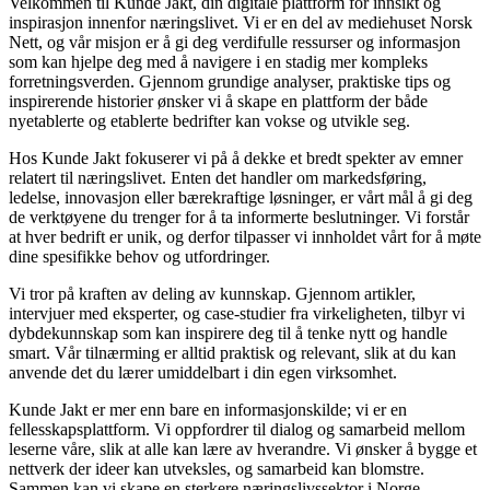
Velkommen til Kunde Jakt, din digitale plattform for innsikt og
inspirasjon innenfor næringslivet. Vi er en del av mediehuset Norsk
Nett, og vår misjon er å gi deg verdifulle ressurser og informasjon
som kan hjelpe deg med å navigere i en stadig mer kompleks
forretningsverden. Gjennom grundige analyser, praktiske tips og
inspirerende historier ønsker vi å skape en plattform der både
nyetablerte og etablerte bedrifter kan vokse og utvikle seg.
Hos Kunde Jakt fokuserer vi på å dekke et bredt spekter av emner
relatert til næringslivet. Enten det handler om markedsføring,
ledelse, innovasjon eller bærekraftige løsninger, er vårt mål å gi deg
de verktøyene du trenger for å ta informerte beslutninger. Vi forstår
at hver bedrift er unik, og derfor tilpasser vi innholdet vårt for å møte
dine spesifikke behov og utfordringer.
Vi tror på kraften av deling av kunnskap. Gjennom artikler,
intervjuer med eksperter, og case-studier fra virkeligheten, tilbyr vi
dybdekunnskap som kan inspirere deg til å tenke nytt og handle
smart. Vår tilnærming er alltid praktisk og relevant, slik at du kan
anvende det du lærer umiddelbart i din egen virksomhet.
Kunde Jakt er mer enn bare en informasjonskilde; vi er en
fellesskapsplattform. Vi oppfordrer til dialog og samarbeid mellom
leserne våre, slik at alle kan lære av hverandre. Vi ønsker å bygge et
nettverk der ideer kan utveksles, og samarbeid kan blomstre.
Sammen kan vi skape en sterkere næringslivssektor i Norge.