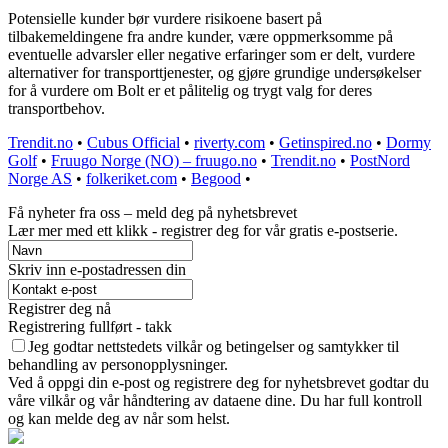
Potensielle kunder bør vurdere risikoene basert på
tilbakemeldingene fra andre kunder, være oppmerksomme på
eventuelle advarsler eller negative erfaringer som er delt, vurdere
alternativer for transporttjenester, og gjøre grundige undersøkelser
for å vurdere om Bolt er et pålitelig og trygt valg for deres
transportbehov.
Trendit.no
•
Cubus Official
•
riverty.com
•
Getinspired.no
•
Dormy
Golf
•
Fruugo Norge (NO) – fruugo.no
•
Trendit.no
•
PostNord
Norge AS
•
folkeriket.com
•
Begood
•
Få nyheter fra oss – meld deg på nyhetsbrevet
Lær mer med ett klikk - registrer deg for vår gratis e-postserie.
Skriv inn e-postadressen din
Registrer deg nå
Registrering fullført - takk
Jeg godtar nettstedets vilkår og betingelser og samtykker til
behandling av personopplysninger.
Ved å oppgi din e-post og registrere deg for nyhetsbrevet godtar du
våre vilkår og vår håndtering av dataene dine. Du har full kontroll
og kan melde deg av når som helst.