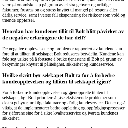
være økonomiske tap på grunn av ekstra gebyrer og uriktige
fakturaer, frustrasjon og stress knyttet til mangel på respons eller
dårlig service, samt i verste fall eksponering for risikoer som vold og
truende oppførsel.
Hvordan har kundenes tillit til Bolt blitt påvirket av
de negative erfaringene de har delt?
De negative opplevelsene og problemer rapportert av kundene kan
føre til at tilliten til selskapet Bolt reduseres betydelig. Kundene kan
føle seg usikre på å fortsette å bruke tjenestene til Bolt på grunn av
bekymringer knyttet til pålitelighet, sikkerhet og kundeservice.
Hvilke skritt bør selskapet Bolt ta for å forbedre
kundeopplevelsen og tilliten til selskapet igjen?
For å forbedre kundeopplevelsen og gjenopprette tilliten til
selskapet, bør Bolt prioritere å løse eksisterende problemer som
ekstra gebyrer, uriktige fakturaer og dårlig kundeservice. Det er også
viktig at de implementerer bedre opplæring og oppfølgingsprosesser
for sjåførene sine for å sikre kvalitetsservice og ivareta kundenes
sikkerhet.