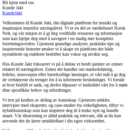
Bli kjent med oss
Kunde Jakt
KundeJakt
Velkommen til Kunde Jakt, din digitale plattform for innsikt og
inspirasjon innenfor næringslivet. Vi er en del av mediehuset Norsk
Nett, og vår misjon er å gi deg verdifulle ressurser og informasjon
som kan hjelpe deg med å navigere i en stadig mer kompleks
forretningsverden. Gjennom grundige analyser, praktiske tips og
inspirerende historier ønsker vi å skape en plattform der både
nyetablerte og etablerte bedrifter kan vokse og utvikle seg.
Hos Kunde Jakt fokuserer vi på å dekke et bredt spekter av emner
relatert til næringslivet. Enten det handler om markedsføring,
ledelse, innovasjon eller bærekraftige løsninger, er vårt mål å gi deg
de verktøyene du trenger for å ta informerte beslutninger. Vi forstår
at hver bedrift er unik, og derfor tilpasser vi innholdet vårt for å møte
dine spesifikke behov og utfordringer.
Vi tror på kraften av deling av kunnskap. Gjennom artikler,
intervjuer med eksperter, og case-studier fra virkeligheten, tilbyr vi
dybdekunnskap som kan inspirere deg til å tenke nytt og handle
smart. Vår tilnærming er alltid praktisk og relevant, slik at du kan
anvende det du lærer umiddelbart i din egen virksomhet.