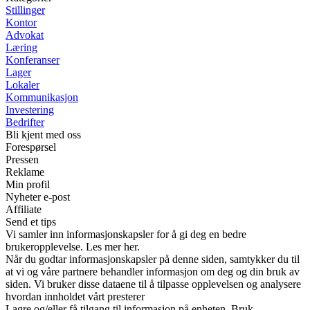
Stillinger
Kontor
Advokat
Læring
Konferanser
Lager
Lokaler
Kommunikasjon
Investering
Bedrifter
Bli kjent med oss
Forespørsel
Pressen
Reklame
Min profil
Nyheter e-post
Affiliate
Send et tips
Vi samler inn informasjonskapsler for å gi deg en bedre
brukeropplevelse. Les mer her.
Når du godtar informasjonskapsler på denne siden, samtykker du til
at vi og våre partnere behandler informasjon om deg og din bruk av
siden. Vi bruker disse dataene til å tilpasse opplevelsen og analysere
hvordan innholdet vårt presterer
Lagre og/eller få tilgang til informasjon på enheten. Bruk