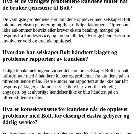
Hva er de vanligste problemene kundene møter når
de bruker tjenestene til Bolt?
De vanligste problemene som kundene opplever med selskapet Bolt
inkluderer ekstra gebyrer og utgifter, uriktige fakturaer, sjåfører som
ikke ankommer korrekt eller krever ekstra betaling, mangel på
respons fra kundeservice, og i noen tilfeller, alvorlige hendelser som
involverer vold og truende oppførsel.
Hvordan har selskapet Bolt håndtert klager og
problemer rapportert av kundene?
I følge tilbakemeldingene virker det som om selskapet Bolt har hatt
utfordringer med å håndtere klager og problemer fra kundene på en
tilfredsstillende måte. Flere kunder har rapportert at de ikke har fått
respons på klager, at kundeservice ikke har vært tilstrekkelig
engasjert, og at alvorlige hendelser ikke er blitt håndtert på en
tilfredsstillende måte.
Hva er konsekvensene for kundene når de opplever
problemer med Bolt, for eksempel ekstra gebyrer og
dårlig service?
For kundene som opplever problemer med Bolt, kan konsekvensene