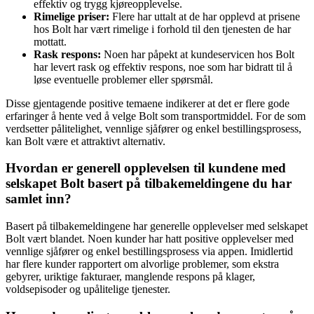
effektiv og trygg kjøreopplevelse.
Rimelige priser:
Flere har uttalt at de har opplevd at prisene
hos Bolt har vært rimelige i forhold til den tjenesten de har
mottatt.
Rask respons:
Noen har påpekt at kundeservicen hos Bolt
har levert rask og effektiv respons, noe som har bidratt til å
løse eventuelle problemer eller spørsmål.
Disse gjentagende positive temaene indikerer at det er flere gode
erfaringer å hente ved å velge Bolt som transportmiddel. For de som
verdsetter pålitelighet, vennlige sjåfører og enkel bestillingsprosess,
kan Bolt være et attraktivt alternativ.
Hvordan er generell opplevelsen til kundene med
selskapet Bolt basert på tilbakemeldingene du har
samlet inn?
Basert på tilbakemeldingene har generelle opplevelser med selskapet
Bolt vært blandet. Noen kunder har hatt positive opplevelser med
vennlige sjåfører og enkel bestillingsprosess via appen. Imidlertid
har flere kunder rapportert om alvorlige problemer, som ekstra
gebyrer, uriktige fakturaer, manglende respons på klager,
voldsepisoder og upålitelige tjenester.