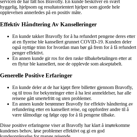
servicen de har fått hos Bravofly. En kunde beskriver en svært
hyggelig, hjelpsom og resultatorientert hjelper som gjorde hele
opplevelsen annerledes på en positiv måte.
Effektiv Håndtering Av Kanselleringer
En kunde takker Bravofly for å ha refundert pengene deres etter
at en flyreise ble kansellert grunnet COVID-19. Kunden deler
også nyttige trinn for hvordan man bør gå frem for å få refundert
penger effektivt.
En annen kunde gir ros for den raske tilbakebetalingen etter at
en flytur ble kansellert, noe de opplevde som akseptabelt.
Generelle Positive Erfaringer
En kunde deler at de har kjøpt flere billetter gjennom Bravofly,
og til tross for bekymringer etter å ha lest anmeldelser, har alle
reisene gått smertefritt og uten problemer.
En annen kunde berømmer Bravofly for effektiv håndtering av
refundering etter en kansellert reise, og oppfordrer andre til å
være tålmodige og følge opp for å få pengene tilbake.
Disse positive erfaringene viser at Bravofly har klart å imøtekomme
kundenes behov, løse problemer effektivt og gi en god
kundeopplevelse for mange reisende.