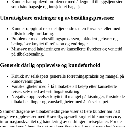
Kunder har opplevd problemer med å legge til tilleggstjenester
som håndbagasje og innsjekket bagasje.
Uforutsigbare endringer og avbestillingsprosesser
Kunder oppgir at reisedetaljer endres uten forvarsel eller med
utilstrekkelig forklaring.
Problemer med avbestillingsprosessen, inkludert gebyrer og
betingelser knyttet til refusjon og endringer.
Misnøye med håndteringen av kansellerte flyreiser og ventetid
på tilbakebetaling.
Generelt dårlig opplevelse og kundeforhold
Kritikk av selskapets generelle forretningspraksis og mangel på
kundevennlighet.
Vanskeligheter med å få tilbakebetalt beløp etter kansellerte
reiser, selv med avbestillingsforsikring.
Negative opplevelser knyttet til mangel på løsninger, forsinkede
tilbakebetalinger og vanskeligheter med å nå selskapet.
Sammendragene av tilbakemeldingene viser at flere kunder har hatt
negative opplevelser med Bravofly, spesielt knyttet til kundeservice,
informasjonskvalitet og håndtering av endringer i reiseplaner. For de
som vurderer å benytte seg av deres tjenester, kan det være lurt å være