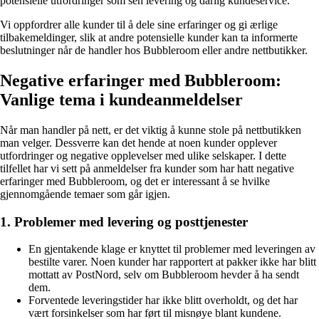
potensielle utfordringer som sen levering og dårlig kundeservice.
Vi oppfordrer alle kunder til å dele sine erfaringer og gi ærlige
tilbakemeldinger, slik at andre potensielle kunder kan ta informerte
beslutninger når de handler hos Bubbleroom eller andre nettbutikker.
Negative erfaringer med Bubbleroom:
Vanlige tema i kundeanmeldelser
Når man handler på nett, er det viktig å kunne stole på nettbutikken
man velger. Dessverre kan det hende at noen kunder opplever
utfordringer og negative opplevelser med ulike selskaper. I dette
tilfellet har vi sett på anmeldelser fra kunder som har hatt negative
erfaringer med Bubbleroom, og det er interessant å se hvilke
gjennomgående temaer som går igjen.
1. Problemer med levering og posttjenester
En gjentakende klage er knyttet til problemer med leveringen av
bestilte varer. Noen kunder har rapportert at pakker ikke har blitt
mottatt av PostNord, selv om Bubbleroom hevder å ha sendt
dem.
Forventede leveringstider har ikke blitt overholdt, og det har
vært forsinkelser som har ført til misnøye blant kundene.