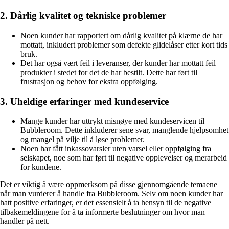
2. Dårlig kvalitet og tekniske problemer
Noen kunder har rapportert om dårlig kvalitet på klærne de har
mottatt, inkludert problemer som defekte glidelåser etter kort tids
bruk.
Det har også vært feil i leveranser, der kunder har mottatt feil
produkter i stedet for det de har bestilt. Dette har ført til
frustrasjon og behov for ekstra oppfølging.
3. Uheldige erfaringer med kundeservice
Mange kunder har uttrykt misnøye med kundeservicen til
Bubbleroom. Dette inkluderer sene svar, manglende hjelpsomhet
og mangel på vilje til å løse problemer.
Noen har fått inkassovarsler uten varsel eller oppfølging fra
selskapet, noe som har ført til negative opplevelser og merarbeid
for kundene.
Det er viktig å være oppmerksom på disse gjennomgående temaene
når man vurderer å handle fra Bubbleroom. Selv om noen kunder har
hatt positive erfaringer, er det essensielt å ta hensyn til de negative
tilbakemeldingene for å ta informerte beslutninger om hvor man
handler på nett.