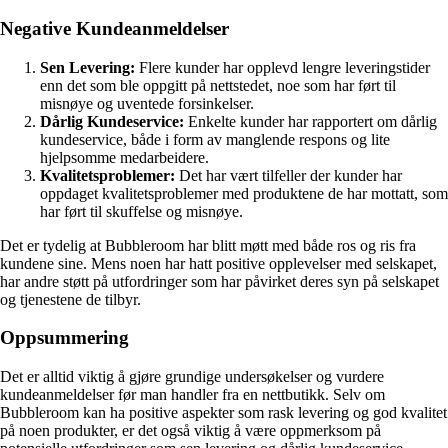
Negative Kundeanmeldelser
Sen Levering:
Flere kunder har opplevd lengre leveringstider
enn det som ble oppgitt på nettstedet, noe som har ført til
misnøye og uventede forsinkelser.
Dårlig Kundeservice:
Enkelte kunder har rapportert om dårlig
kundeservice, både i form av manglende respons og lite
hjelpsomme medarbeidere.
Kvalitetsproblemer:
Det har vært tilfeller der kunder har
oppdaget kvalitetsproblemer med produktene de har mottatt, som
har ført til skuffelse og misnøye.
Det er tydelig at Bubbleroom har blitt møtt med både ros og ris fra
kundene sine. Mens noen har hatt positive opplevelser med selskapet,
har andre støtt på utfordringer som har påvirket deres syn på selskapet
og tjenestene de tilbyr.
Oppsummering
Det er alltid viktig å gjøre grundige undersøkelser og vurdere
kundeanmeldelser før man handler fra en nettbutikk. Selv om
Bubbleroom kan ha positive aspekter som rask levering og god kvalitet
på noen produkter, er det også viktig å være oppmerksom på