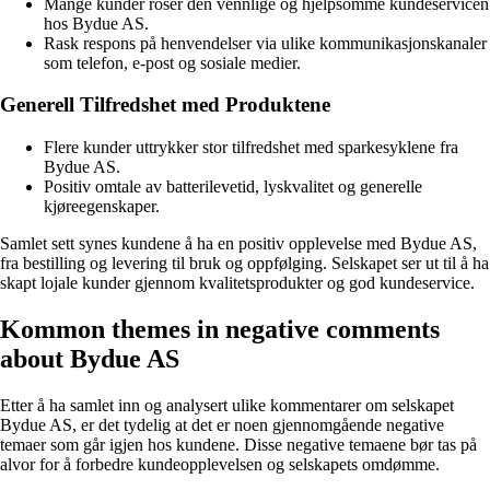
Mange kunder roser den vennlige og hjelpsomme kundeservicen
hos Bydue AS.
Rask respons på henvendelser via ulike kommunikasjonskanaler
som telefon, e-post og sosiale medier.
Generell Tilfredshet med Produktene
Flere kunder uttrykker stor tilfredshet med sparkesyklene fra
Bydue AS.
Positiv omtale av batterilevetid, lyskvalitet og generelle
kjøreegenskaper.
Samlet sett synes kundene å ha en positiv opplevelse med Bydue AS,
fra bestilling og levering til bruk og oppfølging. Selskapet ser ut til å ha
skapt lojale kunder gjennom kvalitetsprodukter og god kundeservice.
Kommon themes in negative comments
about Bydue AS
Etter å ha samlet inn og analysert ulike kommentarer om selskapet
Bydue AS, er det tydelig at det er noen gjennomgående negative
temaer som går igjen hos kundene. Disse negative temaene bør tas på
alvor for å forbedre kundeopplevelsen og selskapets omdømme.