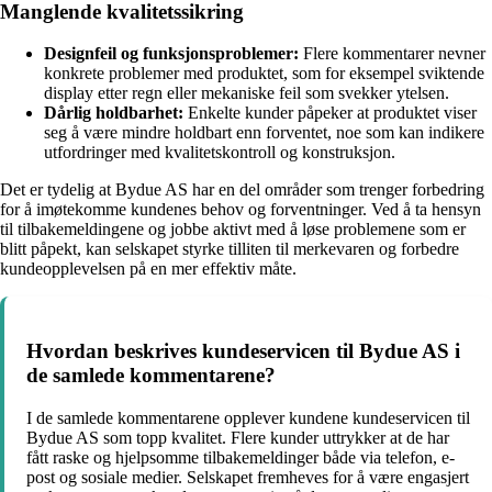
Manglende kvalitetssikring
Designfeil og funksjonsproblemer:
Flere kommentarer nevner
konkrete problemer med produktet, som for eksempel sviktende
display etter regn eller mekaniske feil som svekker ytelsen.
Dårlig holdbarhet:
Enkelte kunder påpeker at produktet viser
seg å være mindre holdbart enn forventet, noe som kan indikere
utfordringer med kvalitetskontroll og konstruksjon.
Det er tydelig at Bydue AS har en del områder som trenger forbedring
for å imøtekomme kundenes behov og forventninger. Ved å ta hensyn
til tilbakemeldingene og jobbe aktivt med å løse problemene som er
blitt påpekt, kan selskapet styrke tilliten til merkevaren og forbedre
kundeopplevelsen på en mer effektiv måte.
Hvordan beskrives kundeservicen til Bydue AS i
de samlede kommentarene?
I de samlede kommentarene opplever kundene kundeservicen til
Bydue AS som topp kvalitet. Flere kunder uttrykker at de har
fått raske og hjelpsomme tilbakemeldinger både via telefon, e-
post og sosiale medier. Selskapet fremheves for å være engasjert