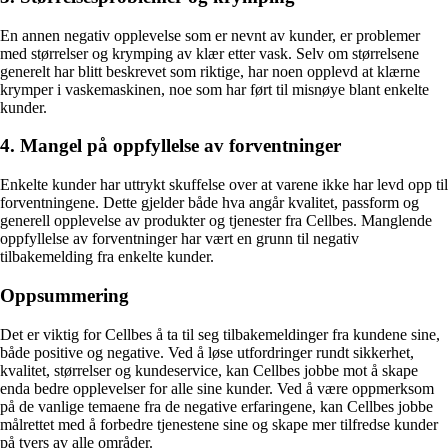
En annen negativ opplevelse som er nevnt av kunder, er problemer
med størrelser og krymping av klær etter vask. Selv om størrelsene
generelt har blitt beskrevet som riktige, har noen opplevd at klærne
krymper i vaskemaskinen, noe som har ført til misnøye blant enkelte
kunder.
4. Mangel på oppfyllelse av forventninger
Enkelte kunder har uttrykt skuffelse over at varene ikke har levd opp til
forventningene. Dette gjelder både hva angår kvalitet, passform og
generell opplevelse av produkter og tjenester fra Cellbes. Manglende
oppfyllelse av forventninger har vært en grunn til negativ
tilbakemelding fra enkelte kunder.
Oppsummering
Det er viktig for Cellbes å ta til seg tilbakemeldinger fra kundene sine,
både positive og negative. Ved å løse utfordringer rundt sikkerhet,
kvalitet, størrelser og kundeservice, kan Cellbes jobbe mot å skape
enda bedre opplevelser for alle sine kunder. Ved å være oppmerksom
på de vanlige temaene fra de negative erfaringene, kan Cellbes jobbe
målrettet med å forbedre tjenestene sine og skape mer tilfredse kunder
på tvers av alle områder.