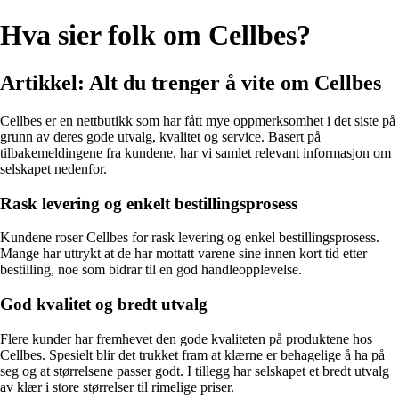
Hva sier folk om Cellbes?
Artikkel: Alt du trenger å vite om Cellbes
Cellbes er en nettbutikk som har fått mye oppmerksomhet i det siste på
grunn av deres gode utvalg, kvalitet og service. Basert på
tilbakemeldingene fra kundene, har vi samlet relevant informasjon om
selskapet nedenfor.
Rask levering og enkelt bestillingsprosess
Kundene roser Cellbes for rask levering og enkel bestillingsprosess.
Mange har uttrykt at de har mottatt varene sine innen kort tid etter
bestilling, noe som bidrar til en god handleopplevelse.
God kvalitet og bredt utvalg
Flere kunder har fremhevet den gode kvaliteten på produktene hos
Cellbes. Spesielt blir det trukket fram at klærne er behagelige å ha på
seg og at størrelsene passer godt. I tillegg har selskapet et bredt utvalg
av klær i store størrelser til rimelige priser.