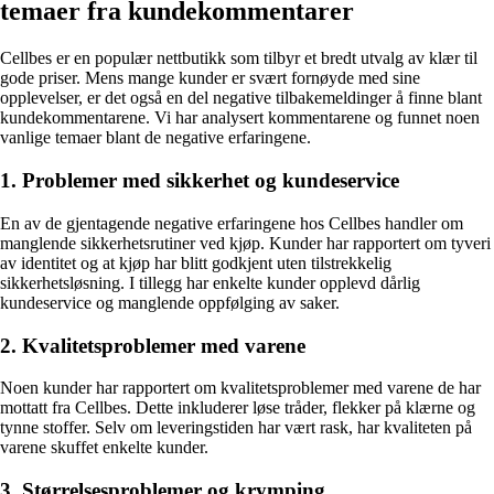
temaer fra kundekommentarer
Cellbes er en populær nettbutikk som tilbyr et bredt utvalg av klær til
gode priser. Mens mange kunder er svært fornøyde med sine
opplevelser, er det også en del negative tilbakemeldinger å finne blant
kundekommentarene. Vi har analysert kommentarene og funnet noen
vanlige temaer blant de negative erfaringene.
1. Problemer med sikkerhet og kundeservice
En av de gjentagende negative erfaringene hos Cellbes handler om
manglende sikkerhetsrutiner ved kjøp. Kunder har rapportert om tyveri
av identitet og at kjøp har blitt godkjent uten tilstrekkelig
sikkerhetsløsning. I tillegg har enkelte kunder opplevd dårlig
kundeservice og manglende oppfølging av saker.
2. Kvalitetsproblemer med varene
Noen kunder har rapportert om kvalitetsproblemer med varene de har
mottatt fra Cellbes. Dette inkluderer løse tråder, flekker på klærne og
tynne stoffer. Selv om leveringstiden har vært rask, har kvaliteten på
varene skuffet enkelte kunder.
3. Størrelsesproblemer og krymping