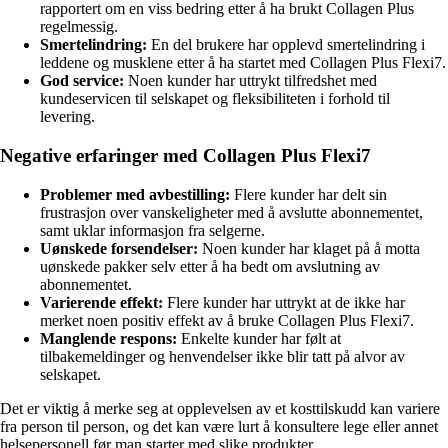
rapportert om en viss bedring etter å ha brukt Collagen Plus
regelmessig.
Smertelindring:
En del brukere har opplevd smertelindring i
leddene og musklene etter å ha startet med Collagen Plus Flexi7.
God service:
Noen kunder har uttrykt tilfredshet med
kundeservicen til selskapet og fleksibiliteten i forhold til
levering.
Negative erfaringer med Collagen Plus Flexi7
Problemer med avbestilling:
Flere kunder har delt sin
frustrasjon over vanskeligheter med å avslutte abonnementet,
samt uklar informasjon fra selgerne.
Uønskede forsendelser:
Noen kunder har klaget på å motta
uønskede pakker selv etter å ha bedt om avslutning av
abonnementet.
Varierende effekt:
Flere kunder har uttrykt at de ikke har
merket noen positiv effekt av å bruke Collagen Plus Flexi7.
Manglende respons:
Enkelte kunder har følt at
tilbakemeldinger og henvendelser ikke blir tatt på alvor av
selskapet.
Det er viktig å merke seg at opplevelsen av et kosttilskudd kan variere
fra person til person, og det kan være lurt å konsultere lege eller annet
helsepersonell før man starter med slike produkter.