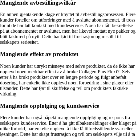
Manglende avbestillingsvilkår
En annen gjentakende klage er knyttet til avbestillingsprosessen. Flere
kunder forteller om utfordringer med å avslutte abonnementet, til tross
for at de har tatt kontakt med kundeservice. Noen har fått bekreftelse
på at abonnementet er avsluttet, men har likevel mottatt nye pakker og
blitt fakturert på nytt. Dette har ført til frustrasjon og mistillit til
selskapets seriøsitet.
Manglende effekt av produktet
Noen kunder har uttrykt misnøye med selve produktet, da de ikke har
opplevd noen merkbar effekt av å bruke Collagen Plus Flexi7. Selv
etter å ha brukt produktet over en lengre periode og fulgt anbefalt
dosering, har enkelte ikke opplevd noen forbedring i sine plager eller
tilstander. Dette har ført til skuffelse og tvil om produktets faktiske
virkning.
Manglende oppfølging og kundeservice
Flere kunder har også påpekt manglende oppfølging og respons fra
selskapets kundeservice. Etter å ha gitt tilbakemeldinger eller klaget på
ulike forhold, har enkelte opplevd å ikke få tilfredsstillende svar eller
løsninger. Dette har skapt frustrasjon og tvil om selskapets vilje til å ta