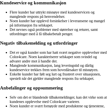
Kundeservice og kommunikasjon
Flere kunder har uttrykt misnøye med kundeservicen og
manglende respons på henvendelser.
Noen kunder har opplevd forsinkelser i leveransene og mangel
på informasjon fra selskapet.
Det nevnes også problemer med størrelser og returer, samt
utfordringer med å få tilbakebetalt penger.
Negativ tilbakemelding og utfordringer
Det er også kunder som har hatt svært negative opplevelser med
Color4care. Noen karakteriserer selskapet som svindel og
advarer andre mot å handle der.
Manglende kommunikasjon, lang leveringstid og dårlig
kundeservice trekkes frem som hovedårsaker til misnøyen.
Enkelte kunder har følt seg lurt og frustrert over situasjonen,
spesielt når det gjelder manglende respons fra selskapet.
Anbefalinger og oppsummering
Selv om det er blandende tilbakemeldinger, kan det virke som at
kundenes opplevelse med Color4care varierer.
Noen kunder er svært fornøyde med produktene og tjenestene,