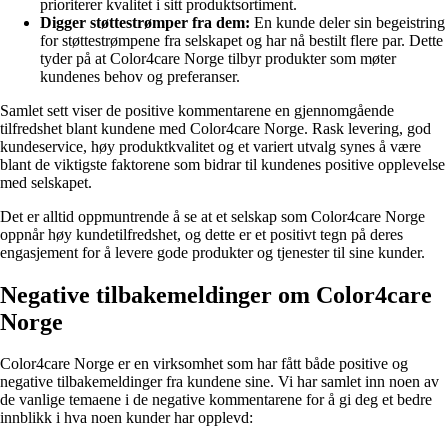
prioriterer kvalitet i sitt produktsortiment.
Digger støttestrømper fra dem:
En kunde deler sin begeistring
for støttestrømpene fra selskapet og har nå bestilt flere par. Dette
tyder på at Color4care Norge tilbyr produkter som møter
kundenes behov og preferanser.
Samlet sett viser de positive kommentarene en gjennomgående
tilfredshet blant kundene med Color4care Norge. Rask levering, god
kundeservice, høy produktkvalitet og et variert utvalg synes å være
blant de viktigste faktorene som bidrar til kundenes positive opplevelse
med selskapet.
Det er alltid oppmuntrende å se at et selskap som Color4care Norge
oppnår høy kundetilfredshet, og dette er et positivt tegn på deres
engasjement for å levere gode produkter og tjenester til sine kunder.
Negative tilbakemeldinger om Color4care
Norge
Color4care Norge er en virksomhet som har fått både positive og
negative tilbakemeldinger fra kundene sine. Vi har samlet inn noen av
de vanlige temaene i de negative kommentarene for å gi deg et bedre
innblikk i hva noen kunder har opplevd: