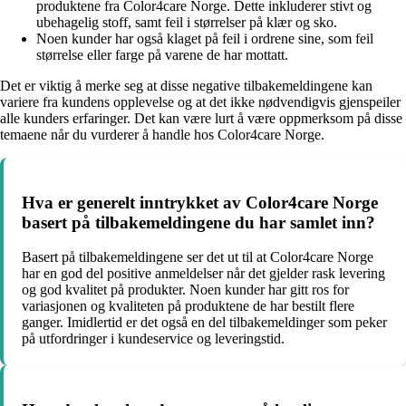
produktene fra Color4care Norge. Dette inkluderer stivt og
ubehagelig stoff, samt feil i størrelser på klær og sko.
Noen kunder har også klaget på feil i ordrene sine, som feil
størrelse eller farge på varene de har mottatt.
Det er viktig å merke seg at disse negative tilbakemeldingene kan
variere fra kundens opplevelse og at det ikke nødvendigvis gjenspeiler
alle kunders erfaringer. Det kan være lurt å være oppmerksom på disse
temaene når du vurderer å handle hos Color4care Norge.
Hva er generelt inntrykket av Color4care Norge
basert på tilbakemeldingene du har samlet inn?
Basert på tilbakemeldingene ser det ut til at Color4care Norge
har en god del positive anmeldelser når det gjelder rask levering
og god kvalitet på produkter. Noen kunder har gitt ros for
variasjonen og kvaliteten på produktene de har bestilt flere
ganger. Imidlertid er det også en del tilbakemeldinger som peker
på utfordringer i kundeservice og leveringstid.