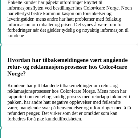
Enkelte kunder har påpekt utfordringer knyttet til
informasjonsflyten ved bestillinger hos Color4care Norge. Noen
har etterlyst bedre kommunikasjon om forsinkelser og
leveringstider, mens andre har hatt problemer med feilaktig
informasjon om rabatter og priser. Det synes å være rom for
forbedringer når det gjelder tydelig og nøyaktig informasjon til
kundene.
Hvordan har tilbakemeldingene vært angående
retur- og reklamasjonsprosesser hos Color4care
Norge?
Kundene har gitt blandede tilbakemeldinger om retur- og
reklamasjonsprosesser hos Color4care Norge. Mens noen har
rapportert om enkel og smidig prosess med returlapp inkludert i
pakken, har andre hatt negative opplevelser med feilsendte
varer, manglende svar på henvendelser og utfordringer med å få
refundert penger. Det virker som det er områder som kan
forbedres for å øke kundetilfredsheten.