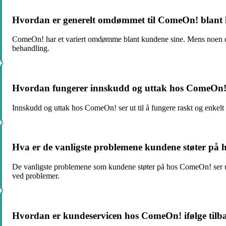
Hvordan er generelt omdømmet til ComeOn! blant
ComeOn! har et variert omdømme blant kundene sine. Mens noen er s
behandling.
Hvordan fungerer innskudd og uttak hos ComeOn! g
Innskudd og uttak hos ComeOn! ser ut til å fungere raskt og enkelt for 
Hva er de vanligste problemene kundene støter på
De vanligste problemene som kundene støter på hos ComeOn! ser ut t
ved problemer.
Hvordan er kundeservicen hos ComeOn! ifølge til