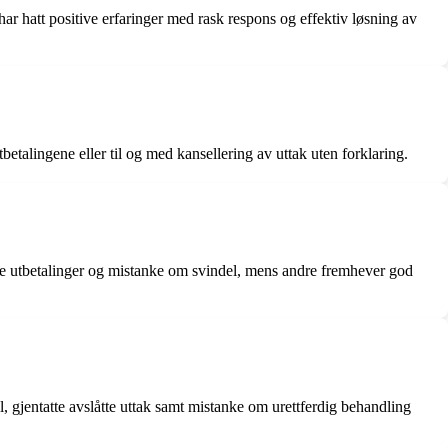
 hatt positive erfaringer med rask respons og effektiv løsning av
betalingene eller til og med kansellering av uttak uten forklaring.
de utbetalinger og mistanke om svindel, mens andre fremhever god
gjentatte avslåtte uttak samt mistanke om urettferdig behandling