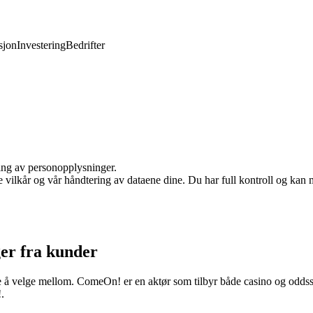
jon
Investering
Bedrifter
ling av personopplysninger.
e vilkår og vår håndtering av dataene dine. Du har full kontroll og kan 
er fra kunder
ge å velge mellom. ComeOn! er en aktør som tilbyr både casino og oddss
.