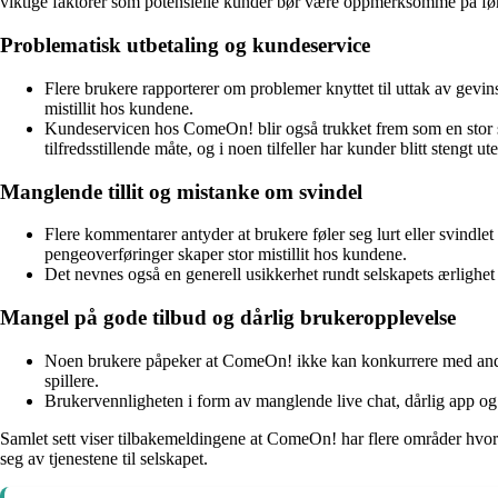
viktige faktorer som potensielle kunder bør være oppmerksomme på før
Problematisk utbetaling og kundeservice
Flere brukere rapporterer om problemer knyttet til uttak av gevinst
mistillit hos kundene.
Kundeservicen hos ComeOn! blir også trukket frem som en stor s
tilfredsstillende måte, og i noen tilfeller har kunder blitt stengt
Manglende tillit og mistanke om svindel
Flere kommentarer antyder at brukere føler seg lurt eller svind
pengeoverføringer skaper stor mistillit hos kundene.
Det nevnes også en generell usikkerhet rundt selskapets ærlighet
Mangel på gode tilbud og dårlig brukeropplevelse
Noen brukere påpeker at ComeOn! ikke kan konkurrere med andre 
spillere.
Brukervennligheten i form av manglende live chat, dårlig app og 
Samlet sett viser tilbakemeldingene at ComeOn! har flere områder hvor
seg av tjenestene til selskapet.