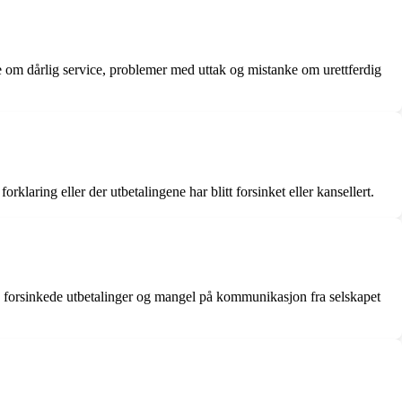
 om dårlig service, problemer med uttak og mistanke om urettferdig
orklaring eller der utbetalingene har blitt forsinket eller kansellert.
r, forsinkede utbetalinger og mangel på kommunikasjon fra selskapet