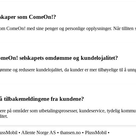
llselskaper som ComeOn!?
er som ComeOn! med sine penger og personlige opplysninger. Når tilliten 
omeOn! selskapets omdømme og kundelojalitet?
og redusere kundelojalitet, da kunder er mer tilbøyelige til å unngå el
å tilbakemeldingene fra kundene?
e på områder som utbetalingsprosesser, kundeservice, tydelig kommuni
itet.
lussMobil
•
Allente Norge AS
•
thansen.no
•
PlussMobil
•