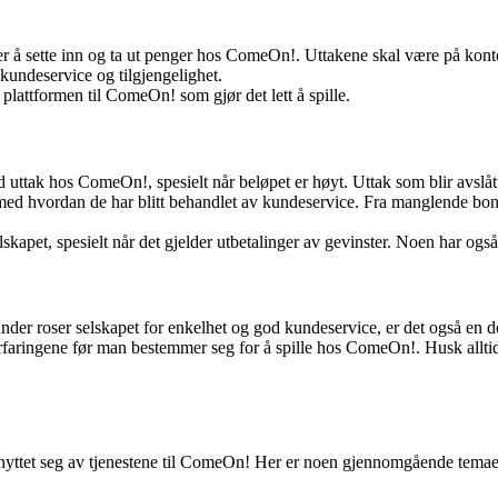
r å sette inn og ta ut penger hos ComeOn!. Uttakene skal være på kont
kundeservice og tilgjengelighet.
plattformen til ComeOn! som gjør det lett å spille.
ttak hos ComeOn!, spesielt når beløpet er høyt. Uttak som blir avslått
 hvordan de har blitt behandlet av kundeservice. Fra manglende bonusutb
lskapet, spesielt når det gjelder utbetalinger av gevinster. Noen har også 
er roser selskapet for enkelhet og god kundeservice, er det også en d
aringene før man bestemmer seg for å spille hos ComeOn!. Husk alltid å 
 benyttet seg av tjenestene til ComeOn! Her er noen gjennomgående tema