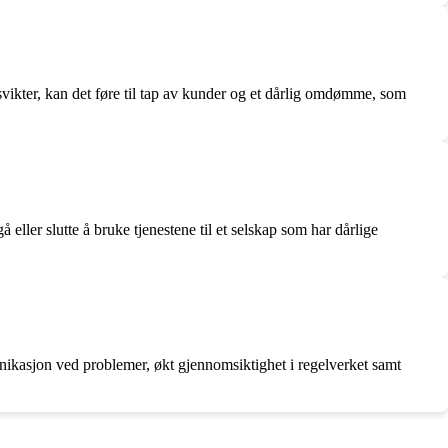
svikter, kan det føre til tap av kunder og et dårlig omdømme, som
ler slutte å bruke tjenestene til et selskap som har dårlige
kasjon ved problemer, økt gjennomsiktighet i regelverket samt