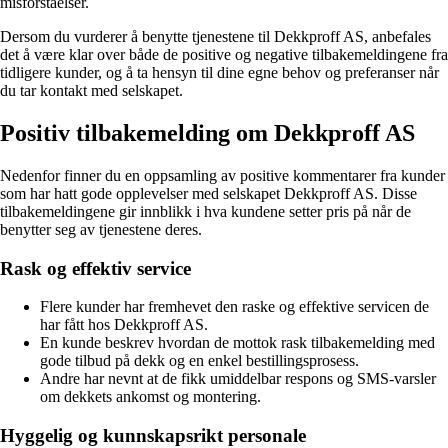
misforståelser.
Dersom du vurderer å benytte tjenestene til Dekkproff AS, anbefales
det å være klar over både de positive og negative tilbakemeldingene fra
tidligere kunder, og å ta hensyn til dine egne behov og preferanser når
du tar kontakt med selskapet.
Positiv tilbakemelding om Dekkproff AS
Nedenfor finner du en oppsamling av positive kommentarer fra kunder
som har hatt gode opplevelser med selskapet Dekkproff AS. Disse
tilbakemeldingene gir innblikk i hva kundene setter pris på når de
benytter seg av tjenestene deres.
Rask og effektiv service
Flere kunder har fremhevet den raske og effektive servicen de
har fått hos Dekkproff AS.
En kunde beskrev hvordan de mottok rask tilbakemelding med
gode tilbud på dekk og en enkel bestillingsprosess.
Andre har nevnt at de fikk umiddelbar respons og SMS-varsler
om dekkets ankomst og montering.
Hyggelig og kunnskapsrikt personale