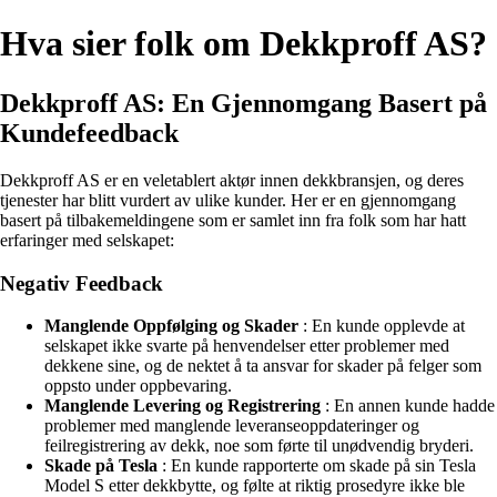
Hva sier folk om Dekkproff AS?
Dekkproff AS: En Gjennomgang Basert på
Kundefeedback
Dekkproff AS er en veletablert aktør innen dekkbransjen, og deres
tjenester har blitt vurdert av ulike kunder. Her er en gjennomgang
basert på tilbakemeldingene som er samlet inn fra folk som har hatt
erfaringer med selskapet:
Negativ Feedback
Manglende Oppfølging og Skader
: En kunde opplevde at
selskapet ikke svarte på henvendelser etter problemer med
dekkene sine, og de nektet å ta ansvar for skader på felger som
oppsto under oppbevaring.
Manglende Levering og Registrering
: En annen kunde hadde
problemer med manglende leveranseoppdateringer og
feilregistrering av dekk, noe som førte til unødvendig bryderi.
Skade på Tesla
: En kunde rapporterte om skade på sin Tesla
Model S etter dekkbytte, og følte at riktig prosedyre ikke ble