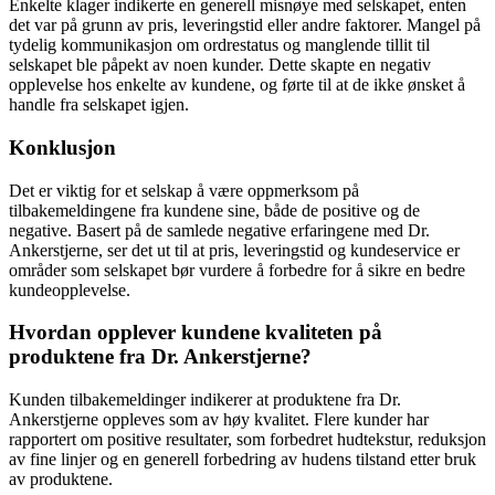
Enkelte klager indikerte en generell misnøye med selskapet, enten
det var på grunn av pris, leveringstid eller andre faktorer. Mangel på
tydelig kommunikasjon om ordrestatus og manglende tillit til
selskapet ble påpekt av noen kunder. Dette skapte en negativ
opplevelse hos enkelte av kundene, og førte til at de ikke ønsket å
handle fra selskapet igjen.
Konklusjon
Det er viktig for et selskap å være oppmerksom på
tilbakemeldingene fra kundene sine, både de positive og de
negative. Basert på de samlede negative erfaringene med Dr.
Ankerstjerne, ser det ut til at pris, leveringstid og kundeservice er
områder som selskapet bør vurdere å forbedre for å sikre en bedre
kundeopplevelse.
Hvordan opplever kundene kvaliteten på
produktene fra Dr. Ankerstjerne?
Kunden tilbakemeldinger indikerer at produktene fra Dr.
Ankerstjerne oppleves som av høy kvalitet. Flere kunder har
rapportert om positive resultater, som forbedret hudtekstur, reduksjon
av fine linjer og en generell forbedring av hudens tilstand etter bruk
av produktene.