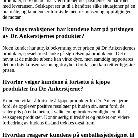
produkter, selv om det har vært tilfeller der posttjenesten har rotet
med leveransen. Selskapet ser ut til å håndtere slike situasjoner på en
bra måte, og kundene er fornøyde med responsen og oppfølgingen
de mottar.
Hva slags reaksjoner har kundene hatt på prisingen
av Dr. Ankerstjernes produkter?
Noen kunder har uttrykt bekymring over prisen på Dr. Ankerstjernes
produkter, spesielt med tanke på størrelsen på produktene. Det er
nevnt at de mindre tubene kan virke dyre, men samtidig rapporteres
det om høy konsentrasjon og drøyhet i bruk, som kan rettferdiggjøre
prisen.
Hvorfor velger kundene å fortsette å kjøpe
produkter fra Dr. Ankerstjerne?
Kundene virker å fortsette å kjøpe produkter fra Dr. Ankerstjerne
fordi de opplever positive resultater på huden sin, samt fordi de
setter pris på enkelheten, kvaliteten og brukervennligheten til
selskapets produkter. Kontinuerlig tilfredshet og ønsket om videre
forbedring av hudens tilstand trekkes også frem.
Hvordan reagerer kundene på emballasjedesignet til