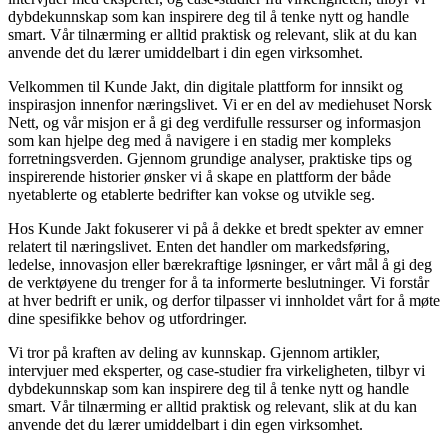
dybdekunnskap som kan inspirere deg til å tenke nytt og handle
smart. Vår tilnærming er alltid praktisk og relevant, slik at du kan
anvende det du lærer umiddelbart i din egen virksomhet.
Velkommen til Kunde Jakt, din digitale plattform for innsikt og
inspirasjon innenfor næringslivet. Vi er en del av mediehuset Norsk
Nett, og vår misjon er å gi deg verdifulle ressurser og informasjon
som kan hjelpe deg med å navigere i en stadig mer kompleks
forretningsverden. Gjennom grundige analyser, praktiske tips og
inspirerende historier ønsker vi å skape en plattform der både
nyetablerte og etablerte bedrifter kan vokse og utvikle seg.
Hos Kunde Jakt fokuserer vi på å dekke et bredt spekter av emner
relatert til næringslivet. Enten det handler om markedsføring,
ledelse, innovasjon eller bærekraftige løsninger, er vårt mål å gi deg
de verktøyene du trenger for å ta informerte beslutninger. Vi forstår
at hver bedrift er unik, og derfor tilpasser vi innholdet vårt for å møte
dine spesifikke behov og utfordringer.
Vi tror på kraften av deling av kunnskap. Gjennom artikler,
intervjuer med eksperter, og case-studier fra virkeligheten, tilbyr vi
dybdekunnskap som kan inspirere deg til å tenke nytt og handle
smart. Vår tilnærming er alltid praktisk og relevant, slik at du kan
anvende det du lærer umiddelbart i din egen virksomhet.