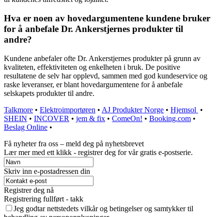
Hva er noen av hovedargumentene kundene bruker
for å anbefale Dr. Ankerstjernes produkter til
andre?
Kundene anbefaler ofte Dr. Ankerstjernes produkter på grunn av
kvaliteten, effektiviteten og enkelheten i bruk. De positive
resultatene de selv har opplevd, sammen med god kundeservice og
raske leveranser, er blant hovedargumentene for å anbefale
selskapets produkter til andre.
Talkmore
•
Elektroimportøren
•
AJ Produkter Norge
•
Hjemsol
•
SHEIN
•
INCOVER
•
jem & fix
•
ComeOn!
•
Booking.com
•
Beslag Online
•
Få nyheter fra oss – meld deg på nyhetsbrevet
Lær mer med ett klikk - registrer deg for vår gratis e-postserie.
Skriv inn e-postadressen din
Registrer deg nå
Registrering fullført - takk
Jeg godtar nettstedets vilkår og betingelser og samtykker til