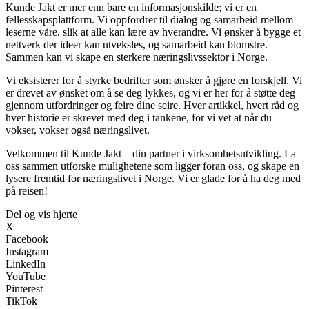
Kunde Jakt er mer enn bare en informasjonskilde; vi er en
fellesskapsplattform. Vi oppfordrer til dialog og samarbeid mellom
leserne våre, slik at alle kan lære av hverandre. Vi ønsker å bygge et
nettverk der ideer kan utveksles, og samarbeid kan blomstre.
Sammen kan vi skape en sterkere næringslivssektor i Norge.
Vi eksisterer for å styrke bedrifter som ønsker å gjøre en forskjell. Vi
er drevet av ønsket om å se deg lykkes, og vi er her for å støtte deg
gjennom utfordringer og feire dine seire. Hver artikkel, hvert råd og
hver historie er skrevet med deg i tankene, for vi vet at når du
vokser, vokser også næringslivet.
Velkommen til Kunde Jakt – din partner i virksomhetsutvikling. La
oss sammen utforske mulighetene som ligger foran oss, og skape en
lysere fremtid for næringslivet i Norge. Vi er glade for å ha deg med
på reisen!
Del og vis hjerte
X
Facebook
Instagram
LinkedIn
YouTube
Pinterest
TikTok