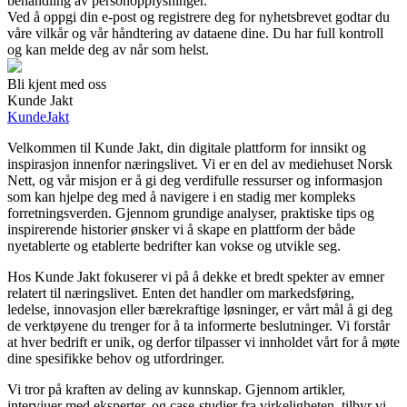
behandling av personopplysninger.
Ved å oppgi din e-post og registrere deg for nyhetsbrevet godtar du
våre vilkår og vår håndtering av dataene dine. Du har full kontroll
og kan melde deg av når som helst.
Bli kjent med oss
Kunde Jakt
KundeJakt
Velkommen til Kunde Jakt, din digitale plattform for innsikt og
inspirasjon innenfor næringslivet. Vi er en del av mediehuset Norsk
Nett, og vår misjon er å gi deg verdifulle ressurser og informasjon
som kan hjelpe deg med å navigere i en stadig mer kompleks
forretningsverden. Gjennom grundige analyser, praktiske tips og
inspirerende historier ønsker vi å skape en plattform der både
nyetablerte og etablerte bedrifter kan vokse og utvikle seg.
Hos Kunde Jakt fokuserer vi på å dekke et bredt spekter av emner
relatert til næringslivet. Enten det handler om markedsføring,
ledelse, innovasjon eller bærekraftige løsninger, er vårt mål å gi deg
de verktøyene du trenger for å ta informerte beslutninger. Vi forstår
at hver bedrift er unik, og derfor tilpasser vi innholdet vårt for å møte
dine spesifikke behov og utfordringer.
Vi tror på kraften av deling av kunnskap. Gjennom artikler,
intervjuer med eksperter, og case-studier fra virkeligheten, tilbyr vi