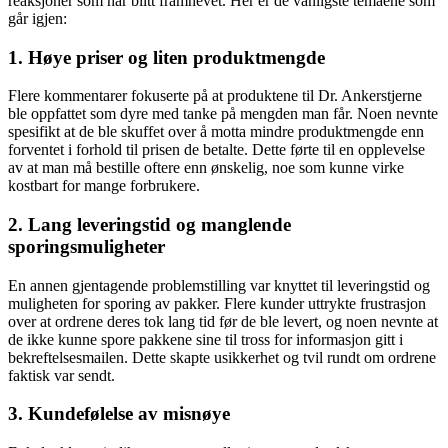
reaksjoner som har blitt framhevet. Her er de vanligste temaene som
går igjen:
1. Høye priser og liten produktmengde
Flere kommentarer fokuserte på at produktene til Dr. Ankerstjerne
ble oppfattet som dyre med tanke på mengden man får. Noen nevnte
spesifikt at de ble skuffet over å motta mindre produktmengde enn
forventet i forhold til prisen de betalte. Dette førte til en opplevelse
av at man må bestille oftere enn ønskelig, noe som kunne virke
kostbart for mange forbrukere.
2. Lang leveringstid og manglende
sporingsmuligheter
En annen gjentagende problemstilling var knyttet til leveringstid og
muligheten for sporing av pakker. Flere kunder uttrykte frustrasjon
over at ordrene deres tok lang tid før de ble levert, og noen nevnte at
de ikke kunne spore pakkene sine til tross for informasjon gitt i
bekreftelsesmailen. Dette skapte usikkerhet og tvil rundt om ordrene
faktisk var sendt.
3. Kundefølelse av misnøye