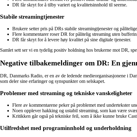
DR får skryt for å tilby variert og kvalitetsinnhold til seerne.
Stabile streamingtjenester
Brukere setter pris på DRs stabile streamingtjenester og pålitelige
Flere kommentarer roser DR for pålitelig streaming uten bufferin
DR får skryt for å levere høy kvalitet på sine digitale tjenester.
Samlet sett ser vi en tydelig positiv holdning hos brukerne mot DR, spes
Negative tilbakemeldinger om DR: En gje
DR, Danmarks Radio, er en av de ledende medieorganisasjonene i Danmark
som deler sine erfaringer og synspunkter om selskapet.
Problemer med streaming og tekniske vanskeligheter
Flere av kommentarene peker på problemet med undertekster unde
Noen opplever hakking og ustabil streaming, som kan være svært 
Kritikken går også på tekniske feil, som å ikke kunne bruke Cast-
Utilfredshet med programinnhold og underholdning