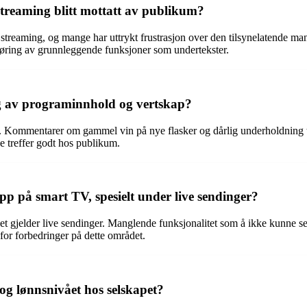
treaming blitt mottatt av publikum?
reaming, og mange har uttrykt frustrasjon over den tilsynelatende mangl
føring av grunnleggende funksjoner som undertekster.
g av programinnhold og vertskap?
. Kommentarer om gammel vin på nye flasker og dårlig underholdning tyd
e treffer godt hos publikum.
 på smart TV, spesielt under live sendinger?
t gjelder live sendinger. Manglende funksjonalitet som å ikke kunne se 
 for forbedringer på dette området.
og lønnsnivået hos selskapet?