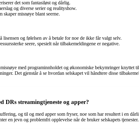
serer det som fantasiløst og dårlig.
rslag og diverse serier og realityshow.
som skaper misnøye blant seerne.
sensen og følelsen av å betale for noe de ikke får valgt selv.
surssterke seere, spesielt når tilbakemeldingene er negative.
, misnøye med programinnholdet og økonomiske bekymringer knyttet til l
entninger. Det gjenstår å se hvordan selskapet vil håndtere disse tilbak
d DRs streamingtjeneste og apper?
ffering, og til og med apper som fryser, noe som har resultert i en dårl
nter en jevn og problemfri opplevelse når de bruker selskapets tjenester.