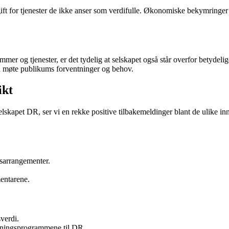
savgift for tjenester de ikke anser som verdifulle. Økonomiske bekymri
r og tjenester, er det tydelig at selskapet også står overfor betydelige 
 å møte publikums forventninger og behov.
ikt
elskapet DR, ser vi en rekke positive tilbakemeldinger blant de ulike
tsarrangementer.
entarene.
verdi.
dningsprogrammene til DR.