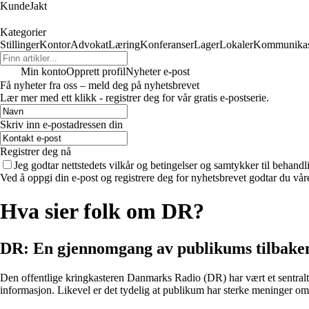
KundeJakt
Kategorier
Stillinger
Kontor
Advokat
Læring
Konferanser
Lager
Lokaler
Kommunikas
Min konto
Opprett profil
Nyheter e-post
Få nyheter fra oss – meld deg på nyhetsbrevet
Lær mer med ett klikk - registrer deg for vår gratis e-postserie.
Skriv inn e-postadressen din
Registrer deg nå
Jeg godtar nettstedets vilkår og betingelser og samtykker til behand
Ved å oppgi din e-post og registrere deg for nyhetsbrevet godtar du vår
Hva sier folk om DR?
DR: En gjennomgang av publikums tilbake
Den offentlige kringkasteren Danmarks Radio (DR) har vært et sentral
informasjon. Likevel er det tydelig at publikum har sterke meninger om