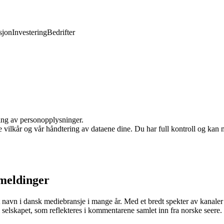
jon
Investering
Bedrifter
ling av personopplysninger.
e vilkår og vår håndtering av dataene dine. Du har full kontroll og kan 
meldinger
t navn i dansk mediebransje i mange år. Med et bredt spekter av kanal
 selskapet, som reflekteres i kommentarene samlet inn fra norske seere.