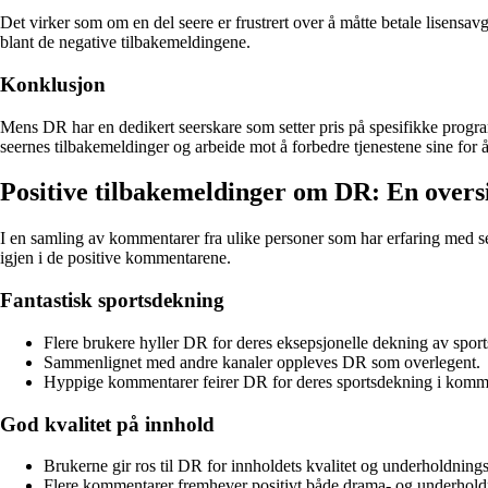
Det virker som om en del seere er frustrert over å måtte betale lisen
blant de negative tilbakemeldingene.
Konklusjon
Mens DR har en dedikert seerskare som setter pris på spesifikke programme
seernes tilbakemeldinger og arbeide mot å forbedre tjenestene sine for
Positive tilbakemeldinger om DR: En overs
I en samling av kommentarer fra ulike personer som har erfaring med s
igjen i de positive kommentarene.
Fantastisk sportsdekning
Flere brukere hyller DR for deres eksepsjonelle dekning av spor
Sammenlignet med andre kanaler oppleves DR som overlegent.
Hyppige kommentarer feirer DR for deres sportsdekning i komm
God kvalitet på innhold
Brukerne gir ros til DR for innholdets kvalitet og underholdnings
Flere kommentarer fremhever positivt både drama- og underhol