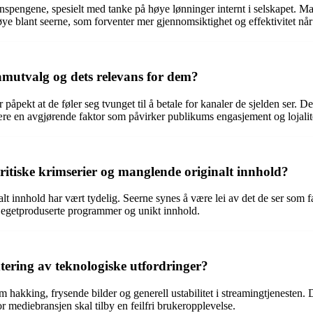
enspengene, spesielt med tanke på høye lønninger internt i selskapet. M
nøye blant seerne, som forventer mer gjennomsiktighet og effektivitet når
mutvalg og dets relevans for dem?
åpekt at de føler seg tvunget til å betale for kanaler de sjelden ser. D
re en avgjørende faktor som påvirker publikums engasjement og lojalit
itiske krimserier og manglende originalt innhold?
t innhold har vært tydelig. Seerne synes å være lei av det de ser som f
i egetproduserte programmer og unikt innhold.
tering av teknologiske utfordringer?
 hakking, frysende bilder og generell ustabilitet i streamingtjenesten. D
 mediebransjen skal tilby en feilfri brukeropplevelse.