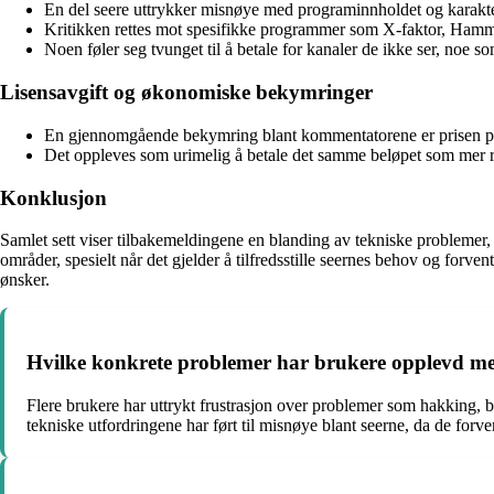
En del seere uttrykker misnøye med programinnholdet og karakteri
Kritikken rettes mot spesifikke programmer som X-faktor, Hamme
Noen føler seg tvunget til å betale for kanaler de ikke ser, noe 
Lisensavgift og økonomiske bekymringer
En gjennomgående bekymring blant kommentatorene er prisen på li
Det oppleves som urimelig å betale det samme beløpet som mer res
Konklusjon
Samlet sett viser tilbakemeldingene en blanding av tekniske problemer
områder, spesielt når det gjelder å tilfredsstille seernes behov og forv
ønsker.
Hvilke konkrete problemer har brukere opplevd me
Flere brukere har uttrykt frustrasjon over problemer som hakking, bu
tekniske utfordringene har ført til misnøye blant seerne, da de forve