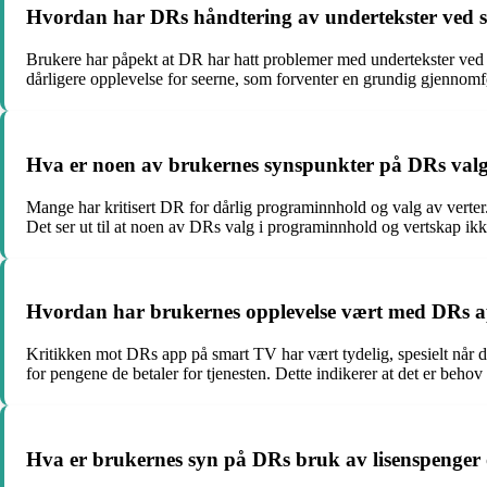
Hvordan har DRs håndtering av undertekster ved s
Brukere har påpekt at DR har hatt problemer med undertekster ved st
dårligere opplevelse for seerne, som forventer en grundig gjennom
Hva er noen av brukernes synspunkter på DRs val
Mange har kritisert DR for dårlig programinnhold og valg av verter
Det ser ut til at noen av DRs valg i programinnhold og vertskap ikk
Hvordan har brukernes opplevelse vært med DRs app
Kritikken mot DRs app på smart TV har vært tydelig, spesielt når de
for pengene de betaler for tjenesten. Dette indikerer at det er behov
Hva er brukernes syn på DRs bruk av lisenspenger 