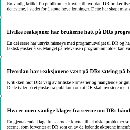
En vanlig kritikk fra publikum er knyttet til hvordan DR bruker lis
tjenestene, i stedet for å støtte høye lønninger. Dette har skapt mis
Hvilke reaksjoner har brukerne hatt på DRs progra
En del seere har uttrykt misnøye med programutvalget til DR og har p
faktisk ønsker å se. Mangel på relevanse i programinnholdet kan væ
Hvordan har reaksjonene vært på DRs satsing på br
Kritikken mot DRs valg av britiske krimserier og manglende original
Dette tyder på et ønske fra publikum om at DR skal investere mer 
Hva er noen vanlige klager fra seerne om DRs hånd
En gjentakende klage fra seerne er knyttet til tekniske problemer som
seerne, som forventer at DR som en av de ledende aktørene innenfor