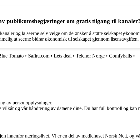
av publikumsbegjæringer om gratis tilgang til kanaler
g til kanaler og la seerne selv velge om de ønsker å støtte selskapet økon
rimelig at seerne bidrar økonomisk til selskapet gjennom lisensavgiften.
Blue Tomato
•
Safira.com
•
Lets deal
•
Telenor Norge
•
Comfyballs
•
ling av personopplysninger.
e vilkår og vår håndtering av dataene dine. Du har full kontroll og kan 
sjon innenfor næringslivet. Vi er en del av mediehuset Norsk Nett, og vå