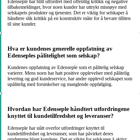
Edenseple har blitt utfordret med offentlig kritikk og negative
tilbakemeldinger, hvor noen kunder har uttrykt misnøye med
selskapets produkter og tjenester. Det er viktig for selskaper å
håndtere slik kritikk på en konstruktiv måte for å bevare tilliten
til sine kunder.
Hva er kundenes generelle oppfatning av
Edenseples pålitelighet som selskap?
Kundenes oppfatning av Edenseple som et pålitelig selskap
varierer. Mens noen har hatt positive opplevelser med pålitelig
levering og god kundeservice, har andre opplevd selskapet som
upålitelig med forsinkelser og manglende oppfølging.
Hvordan har Edenseple håndtert utfordringene
knyttet til kundetilfredshet og leveranser?
Edenseple har stått overfor utfordringer knyttet til
kundetilfredshet og leveranser, som har påvirket deres
omdømme blant kundene. Det er viktig for selskaper å aktivt