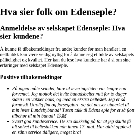
Hva sier folk om Edenseple?
Anmeldelse av selskapet Edenseple: Hva
sier kundene?
Å kunne få tilbakemeldinger fra andre kunder før man handler i en
nettbutikk kan være veldig nyttig for å danne seg et bilde av selskapets
pålitelighet og kvalitet. Her kan du lese hva kundene har å si om sine
erfaringer med selskapet Edenseple.
Positive tilbakemeldinger
På ingen måte svindel, bare at leveringstiden var lengre enn
forventet. Jeg mottok det hvite bunadsbeltet mitt for to dager
siden i en vakker boks, og med en ekstra beltestøl. Jeg er så
fornøyd! Utrolig fint og forseggjort, og det passer utmerket til
min hvite Lundebybunad! Tusen takk til Edens eple for et så flott
tilbehør til min bunad! 😄🙌
Svært god kundeservice. De sto skikkelig på for at jeg skulle få
alt sølvet til beltestakken min innen 17. mai. Har aldri opplevd
en sånn service tidligere, meget bra!