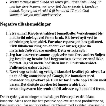
Veldig fornøyd med bunad og sølvet fra Edens Eple. I dag 17
mai har flere kommentert hvor fint den er brodert. Lundeby
bunad. Super glad vi rakk å få bunad til 17 mai. God
kommunikasjon med kundeservice.
Negative tilbakemeldinger
Styr unna! Kjøpte et vakkert bunadbelte. Veskehenget ble
imidlertid ødelagt ved første bruk. Ble lovet nytt ved to
anledninger, kom aldri. Forsøkte reparasjon hos gullsmed.
Fikk tilbakemelding om at det ikke lar seg gjøre da
materialet/sølvet bare smeltet. Dette er ikke sølv!
Jeg har dessverre samme opplevelse som flere andre: Søljen
jeg bestilte og betalte for i begynnelsen av mai er ennå ikke
mottatt. Jeg vil melde bedriften inn til Forbrukerrådet.
Fullstendig uakseptabelt!
Nært sagt svindel, og veldig diskutabel kvalitet på sølvet. La
ut en dårlig anmeldelse på Google, ble kontaktet med
lovnader om gavekort på 1000 kr for å rette opp i feilen med
varen. Det digitale gavekortet fungerte aldri, og
erstatningsvaren ble sendt til feil adresse og kom aldri frem.
Det er tydelig at meninger om selskapet Edenseple er delt blant
kundene. Mens noen har hatt positive opplevelser med produktene og
kundeservicen, har andre opplevd problemer med kvalitet, levering og