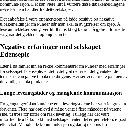
kommunikasjon. Det kan være lurt å vurdere disse tilbakemeldingene
nøye før man handler fra dette selskapet.
Det anbefales å være oppmerksom på både positive og negative
tilbakemeldinger fra kunder når man skal ta avgjørelser om kjøp. Å
lese anmeldelser kan gi verdifull innsikt og bidra til å gjøre informerte
valg når det gjelder shopping på nettet.
Negative erfaringer med selskapet
Edenseple
Etter å ha samlet inn en rekke kommentarer fra kunder med erfaringer
fra selskapet Edenseple, er det tydelig at det er en del gjentakende
temaer i de negative tilbakemeldingene. Her ser vi nærmere på noen av
de vanligste ankepunktene.
Lange leveringstider og manglende kommunikasjon
En gjenganger blant kundene er at leveringstidene har vært lengre enn
forventet. Flere har opplevd å måtte vente i flere måneder på varene
sine, til tross for løfter om rask levering. I tillegg har det vært
utfordrende å få kontakt med selskapet, enten det er per telefon, e-post
eller chat. Manglende kommunikasjon og dårlig respons fra