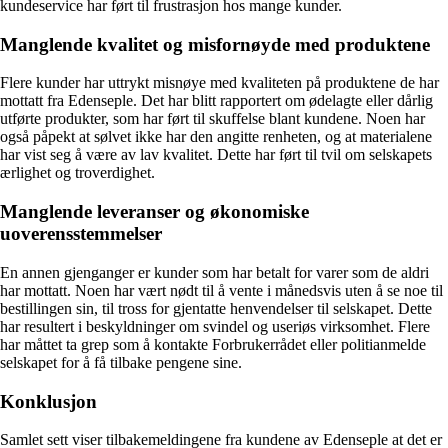
kundeservice har ført til frustrasjon hos mange kunder.
Manglende kvalitet og misfornøyde med produktene
Flere kunder har uttrykt misnøye med kvaliteten på produktene de har
mottatt fra Edenseple. Det har blitt rapportert om ødelagte eller dårlig
utførte produkter, som har ført til skuffelse blant kundene. Noen har
også påpekt at sølvet ikke har den angitte renheten, og at materialene
har vist seg å være av lav kvalitet. Dette har ført til tvil om selskapets
ærlighet og troverdighet.
Manglende leveranser og økonomiske
uoverensstemmelser
En annen gjenganger er kunder som har betalt for varer som de aldri
har mottatt. Noen har vært nødt til å vente i månedsvis uten å se noe til
bestillingen sin, til tross for gjentatte henvendelser til selskapet. Dette
har resultert i beskyldninger om svindel og useriøs virksomhet. Flere
har måttet ta grep som å kontakte Forbrukerrådet eller politianmelde
selskapet for å få tilbake pengene sine.
Konklusjon
Samlet sett viser tilbakemeldingene fra kundene av Edenseple at det er