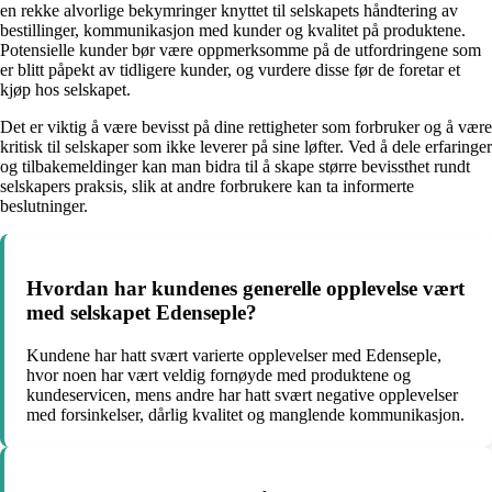
en rekke alvorlige bekymringer knyttet til selskapets håndtering av
bestillinger, kommunikasjon med kunder og kvalitet på produktene.
Potensielle kunder bør være oppmerksomme på de utfordringene som
er blitt påpekt av tidligere kunder, og vurdere disse før de foretar et
kjøp hos selskapet.
Det er viktig å være bevisst på dine rettigheter som forbruker og å være
kritisk til selskaper som ikke leverer på sine løfter. Ved å dele erfaringer
og tilbakemeldinger kan man bidra til å skape større bevissthet rundt
selskapers praksis, slik at andre forbrukere kan ta informerte
beslutninger.
Hvordan har kundenes generelle opplevelse vært
med selskapet Edenseple?
Kundene har hatt svært varierte opplevelser med Edenseple,
hvor noen har vært veldig fornøyde med produktene og
kundeservicen, mens andre har hatt svært negative opplevelser
med forsinkelser, dårlig kvalitet og manglende kommunikasjon.