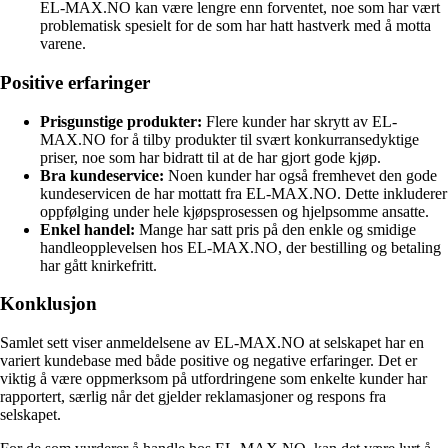
EL-MAX.NO kan være lengre enn forventet, noe som har vært
problematisk spesielt for de som har hatt hastverk med å motta
varene.
Positive erfaringer
Prisgunstige produkter:
Flere kunder har skrytt av EL-
MAX.NO for å tilby produkter til svært konkurransedyktige
priser, noe som har bidratt til at de har gjort gode kjøp.
Bra kundeservice:
Noen kunder har også fremhevet den gode
kundeservicen de har mottatt fra EL-MAX.NO. Dette inkluderer
oppfølging under hele kjøpsprosessen og hjelpsomme ansatte.
Enkel handel:
Mange har satt pris på den enkle og smidige
handleopplevelsen hos EL-MAX.NO, der bestilling og betaling
har gått knirkefritt.
Konklusjon
Samlet sett viser anmeldelsene av EL-MAX.NO at selskapet har en
variert kundebase med både positive og negative erfaringer. Det er
viktig å være oppmerksom på utfordringene som enkelte kunder har
rapportert, særlig når det gjelder reklamasjoner og respons fra
selskapet.