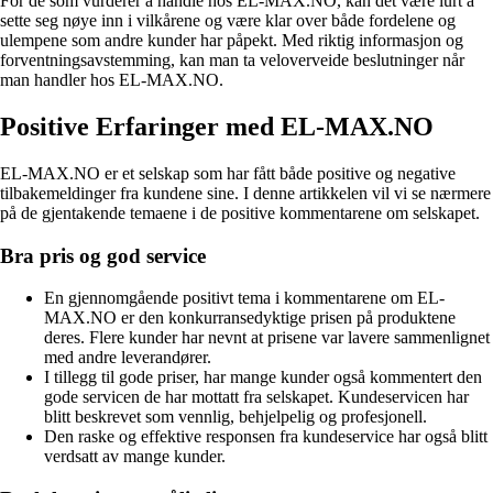
For de som vurderer å handle hos EL-MAX.NO, kan det være lurt å
sette seg nøye inn i vilkårene og være klar over både fordelene og
ulempene som andre kunder har påpekt. Med riktig informasjon og
forventningsavstemming, kan man ta veloverveide beslutninger når
man handler hos EL-MAX.NO.
Positive Erfaringer med EL-MAX.NO
EL-MAX.NO er et selskap som har fått både positive og negative
tilbakemeldinger fra kundene sine. I denne artikkelen vil vi se nærmere
på de gjentakende temaene i de positive kommentarene om selskapet.
Bra pris og god service
En gjennomgående positivt tema i kommentarene om EL-
MAX.NO er den konkurransedyktige prisen på produktene
deres. Flere kunder har nevnt at prisene var lavere sammenlignet
med andre leverandører.
I tillegg til gode priser, har mange kunder også kommentert den
gode servicen de har mottatt fra selskapet. Kundeservicen har
blitt beskrevet som vennlig, behjelpelig og profesjonell.
Den raske og effektive responsen fra kundeservice har også blitt
verdsatt av mange kunder.