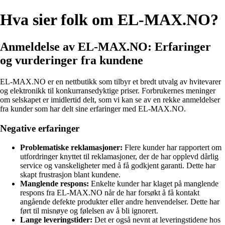
Hva sier folk om EL-MAX.NO?
Anmeldelse av EL-MAX.NO: Erfaringer
og vurderinger fra kundene
EL-MAX.NO er en nettbutikk som tilbyr et bredt utvalg av hvitevarer
og elektronikk til konkurransedyktige priser. Forbrukernes meninger
om selskapet er imidlertid delt, som vi kan se av en rekke anmeldelser
fra kunder som har delt sine erfaringer med EL-MAX.NO.
Negative erfaringer
Problematiske reklamasjoner:
Flere kunder har rapportert om
utfordringer knyttet til reklamasjoner, der de har opplevd dårlig
service og vanskeligheter med å få godkjent garanti. Dette har
skapt frustrasjon blant kundene.
Manglende respons:
Enkelte kunder har klaget på manglende
respons fra EL-MAX.NO når de har forsøkt å få kontakt
angående defekte produkter eller andre henvendelser. Dette har
ført til misnøye og følelsen av å bli ignorert.
Lange leveringstider:
Det er også nevnt at leveringstidene hos