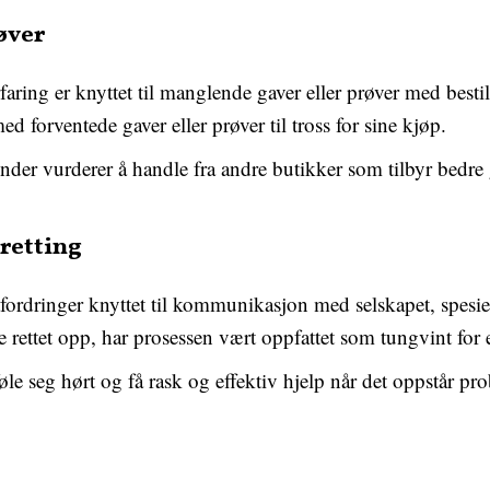
øver
aring er knyttet til manglende gaver eller prøver med besti
med forventede gaver eller prøver til tross for sine kjøp.
kunder vurderer å handle fra andre butikker som tilbyr bedre 
retting
rdringer knyttet til kommunikasjon med selskapet, spesielt 
le rettet opp, har prosessen vært oppfattet som tungvint for 
føle seg hørt og få rask og effektiv hjelp når det oppstår pr