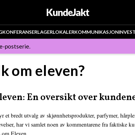
KundeJakt
G
KONFERANSER
LAGER
LOKALER
KOMMUNIKASJON
INVES
 e-postserie.
lk om eleven?
leven: En oversikt over kundene
yr et bredt utvalg av skjønnhetsprodukter, parfymer, hårple
elser, har vi samlet noen av kommentarene fra faktiske kun
s om Eleven.