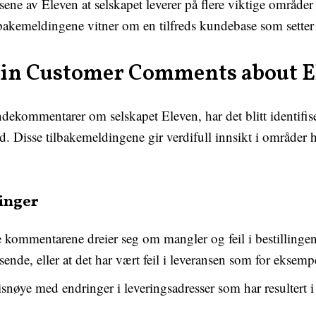
ene av Eleven at selskapet leverer på flere viktige områder
ilbakemeldingene vitner om en tilfreds kundebase som setter 
 in Customer Comments about E
ndekommentarer om selskapet Eleven, har det blitt identifise
 Disse tilbakemeldingene gir verdifull innsikt i områder h
linger
e kommentarene dreier seg om mangler og feil i bestilling
 sende, eller at det har vært feil i leveransen som for eksem
snøye med endringer i leveringsadresser som har resultert 