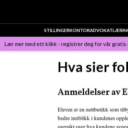
STILLINGER
KONTOR
ADVOKAT
LÆRIN
Lær mer med ett klikk - registrer deg for vår gratis
Hva sier fo
Anmeldelser av E
Eleven er en nettbutikk som tilb
bedre innblikk i kundenes opplev
oversikt over hva kundene syne