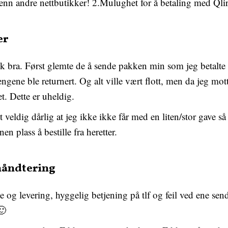
 enn andre nettbutikker! 2.Mulughet for å betaling med Qlir
er
k bra. Først glemte de å sende pakken min som jeg betalte 
ngene ble returnert. Og alt ville vært flott, men da jeg mot
t. Dette er uheldig.
 veldig dårlig at jeg ikke ikke får med en liten/stor gave så
n plass å bestille fra heretter.
håndtering
 og levering, hyggelig betjening på tlf og feil ved ene send
🙂