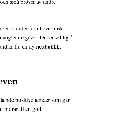
noen små prøver av andre
 noen kunder fremhever rask
manglende gaver. Det er viktig å
handler fra en ny nettbutikk.
leven
gående positive temaer som går
 bidrar til en god