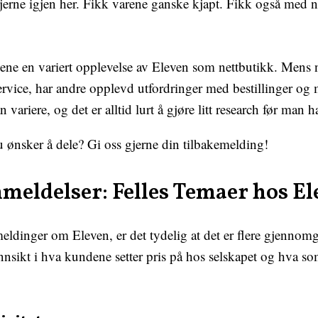
erne igjen her. Fikk varene ganske kjapt. Fikk også med 
lsene en variert opplevelse av Eleven som nettbutikk. Mens
rvice, har andre opplevd utfordringer med bestillinger og 
variere, og det er alltid lurt å gjøre litt research før man 
 ønsker å dele? Gi oss gjerne din tilbakemelding!
meldelser: Felles Temaer hos E
eldinger om Eleven, er det tydelig at det er flere gjennom
nsikt i hva kundene setter pris på hos selskapet og hva som