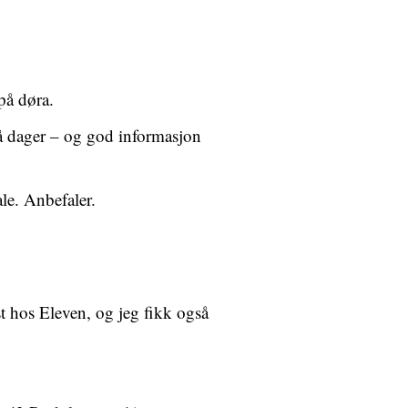
på døra.
få dager – og god informasjon
ale. Anbefaler.
st hos Eleven, og jeg fikk også