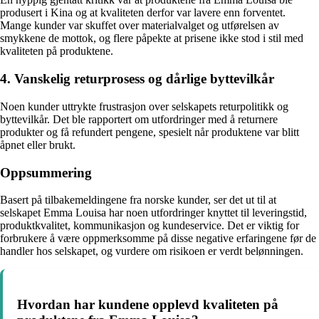
produsert i Kina og at kvaliteten derfor var lavere enn forventet.
Mange kunder var skuffet over materialvalget og utførelsen av
smykkene de mottok, og flere påpekte at prisene ikke stod i stil med
kvaliteten på produktene.
4. Vanskelig returprosess og dårlige byttevilkår
Noen kunder uttrykte frustrasjon over selskapets returpolitikk og
byttevilkår. Det ble rapportert om utfordringer med å returnere
produkter og få refundert pengene, spesielt når produktene var blitt
åpnet eller brukt.
Oppsummering
Basert på tilbakemeldingene fra norske kunder, ser det ut til at
selskapet Emma Louisa har noen utfordringer knyttet til leveringstid,
produktkvalitet, kommunikasjon og kundeservice. Det er viktig for
forbrukere å være oppmerksomme på disse negative erfaringene før de
handler hos selskapet, og vurdere om risikoen er verdt belønningen.
Hvordan har kundene opplevd kvaliteten på