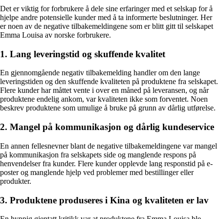
Det er viktig for forbrukere å dele sine erfaringer med et selskap for å
hjelpe andre potensielle kunder med å ta informerte beslutninger. Her
er noen av de negative tilbakemeldingene som er blitt gitt til selskapet
Emma Louisa av norske forbrukere.
1. Lang leveringstid og skuffende kvalitet
En gjennomgående negativ tilbakemelding handler om den lange
leveringstiden og den skuffende kvaliteten på produktene fra selskapet.
Flere kunder har måttet vente i over en måned på leveransen, og når
produktene endelig ankom, var kvaliteten ikke som forventet. Noen
beskrev produktene som umulige å bruke på grunn av dårlig utførelse.
2. Mangel på kommunikasjon og dårlig kundeservice
En annen fellesnevner blant de negative tilbakemeldingene var mangel
på kommunikasjon fra selskapets side og manglende respons på
henvendelser fra kunder. Flere kunder opplevde lang responstid på e-
poster og manglende hjelp ved problemer med bestillinger eller
produkter.
3. Produktene produseres i Kina og kvaliteten er lav
En hyppig gjentatt kritikk var at produktene fra Emma Louisa ble