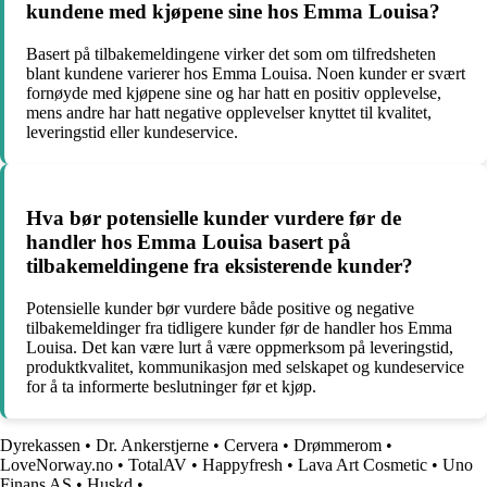
kundene med kjøpene sine hos Emma Louisa?
Basert på tilbakemeldingene virker det som om tilfredsheten
blant kundene varierer hos Emma Louisa. Noen kunder er svært
fornøyde med kjøpene sine og har hatt en positiv opplevelse,
mens andre har hatt negative opplevelser knyttet til kvalitet,
leveringstid eller kundeservice.
Hva bør potensielle kunder vurdere før de
handler hos Emma Louisa basert på
tilbakemeldingene fra eksisterende kunder?
Potensielle kunder bør vurdere både positive og negative
tilbakemeldinger fra tidligere kunder før de handler hos Emma
Louisa. Det kan være lurt å være oppmerksom på leveringstid,
produktkvalitet, kommunikasjon med selskapet og kundeservice
for å ta informerte beslutninger før et kjøp.
Dyrekassen
•
Dr. Ankerstjerne
•
Cervera
•
Drømmerom
•
LoveNorway.no
•
TotalAV
•
Happyfresh
•
Lava Art Cosmetic
•
Uno
Finans AS
•
Huskd
•