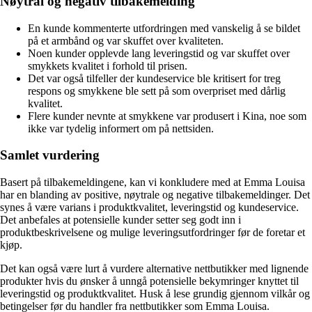
Nøytral og negativ tilbakemelding
En kunde kommenterte utfordringen med vanskelig å se bildet
på et armbånd og var skuffet over kvaliteten.
Noen kunder opplevde lang leveringstid og var skuffet over
smykkets kvalitet i forhold til prisen.
Det var også tilfeller der kundeservice ble kritisert for treg
respons og smykkene ble sett på som overpriset med dårlig
kvalitet.
Flere kunder nevnte at smykkene var produsert i Kina, noe som
ikke var tydelig informert om på nettsiden.
Samlet vurdering
Basert på tilbakemeldingene, kan vi konkludere med at Emma Louisa
har en blanding av positive, nøytrale og negative tilbakemeldinger. Det
synes å være varians i produktkvalitet, leveringstid og kundeservice.
Det anbefales at potensielle kunder setter seg godt inn i
produktbeskrivelsene og mulige leveringsutfordringer før de foretar et
kjøp.
Det kan også være lurt å vurdere alternative nettbutikker med lignende
produkter hvis du ønsker å unngå potensielle bekymringer knyttet til
leveringstid og produktkvalitet. Husk å lese grundig gjennom vilkår og
betingelser før du handler fra nettbutikker som Emma Louisa.