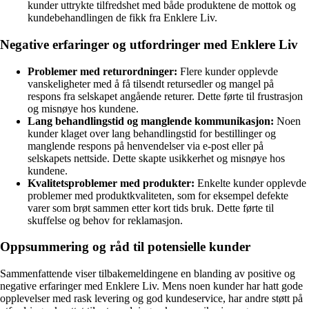
kunder uttrykte tilfredshet med både produktene de mottok og
kundebehandlingen de fikk fra Enklere Liv.
Negative erfaringer og utfordringer med Enklere Liv
Problemer med returordninger:
Flere kunder opplevde
vanskeligheter med å få tilsendt retursedler og mangel på
respons fra selskapet angående returer. Dette førte til frustrasjon
og misnøye hos kundene.
Lang behandlingstid og manglende kommunikasjon:
Noen
kunder klaget over lang behandlingstid for bestillinger og
manglende respons på henvendelser via e-post eller på
selskapets nettside. Dette skapte usikkerhet og misnøye hos
kundene.
Kvalitetsproblemer med produkter:
Enkelte kunder opplevde
problemer med produktkvaliteten, som for eksempel defekte
varer som brøt sammen etter kort tids bruk. Dette førte til
skuffelse og behov for reklamasjon.
Oppsummering og råd til potensielle kunder
Sammenfattende viser tilbakemeldingene en blanding av positive og
negative erfaringer med Enklere Liv. Mens noen kunder har hatt gode
opplevelser med rask levering og god kundeservice, har andre støtt på