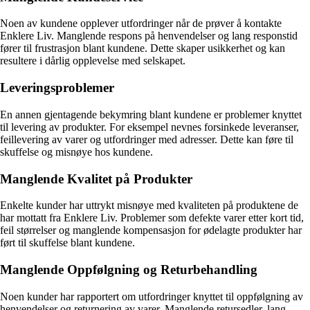
Noen av kundene opplever utfordringer når de prøver å kontakte
Enklere Liv. Manglende respons på henvendelser og lang responstid
fører til frustrasjon blant kundene. Dette skaper usikkerhet og kan
resultere i dårlig opplevelse med selskapet.
Leveringsproblemer
En annen gjentagende bekymring blant kundene er problemer knyttet
til levering av produkter. For eksempel nevnes forsinkede leveranser,
feillevering av varer og utfordringer med adresser. Dette kan føre til
skuffelse og misnøye hos kundene.
Manglende Kvalitet på Produkter
Enkelte kunder har uttrykt misnøye med kvaliteten på produktene de
har mottatt fra Enklere Liv. Problemer som defekte varer etter kort tid,
feil størrelser og manglende kompensasjon for ødelagte produkter har
ført til skuffelse blant kundene.
Manglende Oppfølgning og Returbehandling
Noen kunder har rapportert om utfordringer knyttet til oppfølgning av
henvendelser og returnering av varer. Manglende retursedler, lang