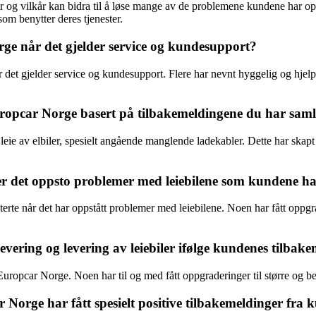
 og vilkår kan bidra til å løse mange av de problemene kundene har opp
om benytter deres tjenester.
e når det gjelder service og kundesupport?
det gjelder service og kundesupport. Flere har nevnt hyggelig og hjel
uropcar Norge basert på tilbakemeldingene du har saml
eie av elbiler, spesielt angående manglende ladekabler. Dette har skap
r det oppsto problemer med leiebilene som kundene h
te når det har oppstått problemer med leiebilene. Noen har fått oppgr
evering og levering av leiebiler ifølge kundenes tilbak
uropcar Norge. Noen har til og med fått oppgraderinger til større og bedr
r Norge har fått spesielt positive tilbakemeldinger fra