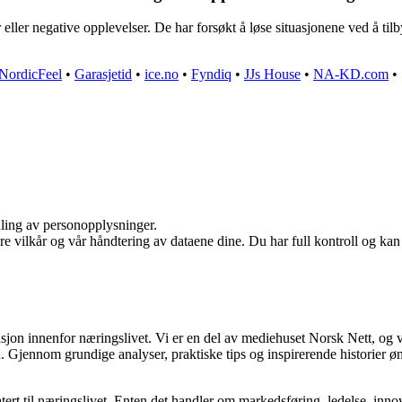
eller negative opplevelser. De har forsøkt å løse situasjonene ved å ti
NordicFeel
•
Garasjetid
•
ice.no
•
Fyndiq
•
JJs House
•
NA-KD.com
•
dling av personopplysninger.
re vilkår og vår håndtering av dataene dine. Du har full kontroll og ka
asjon innenfor næringslivet. Vi er en del av mediehuset Norsk Nett, og 
Gjennom grundige analyser, praktiske tips og inspirerende historier øns
ert til næringslivet. Enten det handler om markedsføring, ledelse, innov