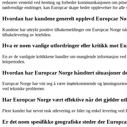
redusere ventetid ved henting og forbedre kommunikasjonen om priser
nødvendige endringer, kan Europcar skape bedre opplevelser for alle s
Hvordan har kundene generelt opplevd Europcar Norg
Kundene har uttrykt positive tilbakemeldinger om Europcar Norge når 
tilbakelevering av leiebilen.
Hva er noen vanlige utfordringer eller kritikk mot E
En av de vanligste kritikkene handler om manglende informasjon ved l
leieperioden.
Hvordan har Europcar Norge håndtert situasjoner de
Europcar Norge har vist seg å være imøtekommende og løsningsorienter
ved tekniske problemer.
Har Europcar Norge vært effektive når det gjelder utl
Flere kunder har nevnt rask utlevering av biler og enkel levering ved E
Er det noen spesifikke geografiske steder der Europca