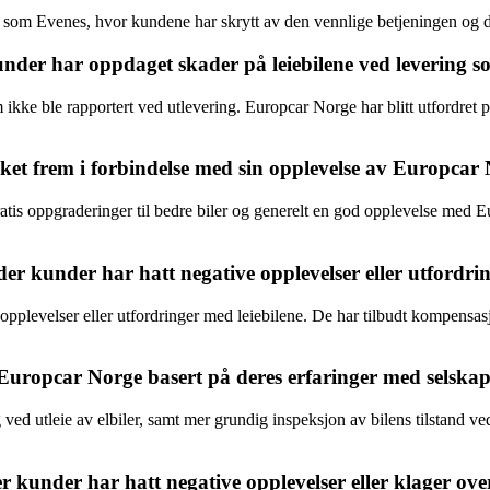
r som Evenes, hvor kundene har skrytt av den vennlige betjeningen og d
nder har oppdaget skader på leiebilene ved levering so
 ikke ble rapportert ved utlevering. Europcar Norge har blitt utfordret p
ket frem i forbindelse med sin opplevelse av Europcar
atis oppgraderinger til bedre biler og generelt en god opplevelse med Eu
r kunder har hatt negative opplevelser eller utfordrin
pplevelser eller utfordringer med leiebilene. De har tilbudt kompensasjo
uropcar Norge basert på deres erfaringer med selskap
d utleie av elbiler, samt mer grundig inspeksjon av bilens tilstand ved
under har hatt negative opplevelser eller klager over 