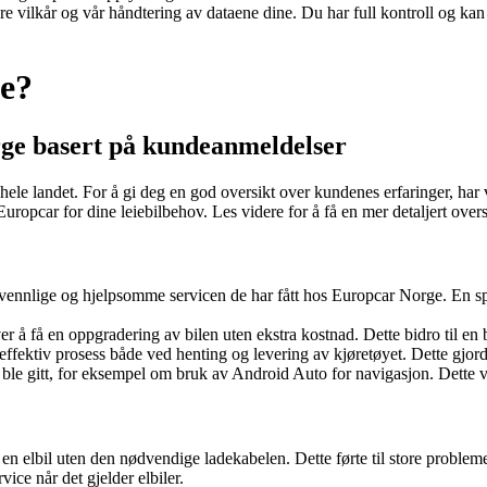
re vilkår og vår håndtering av dataene dine. Du har full kontroll og ka
ge?
ge basert på kundeanmeldelser
hele landet. For å gi deg en god oversikt over kundenes erfaringer, har 
uropcar for dine leiebilbehov. Les videre for å få en mer detaljert overs
ennlige og hjelpsomme servicen de har fått hos Europcar Norge. En spe
r å få en oppgradering av bilen uten ekstra kostnad. Dette bidro til en
ffektiv prosess både ved henting og levering av kjøretøyet. Dette gjor
 ble gitt, for eksempel om bruk av Android Auto for navigasjon. Dette vi
 elbil uten den nødvendige ladekabelen. Dette førte til store problemer, 
ice når det gjelder elbiler.