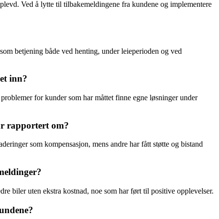
levd. Ved å lytte til tilbakemeldingene fra kundene og implementere
psom betjening både ved henting, under leieperioden og ved
et inn?
t problemer for kunder som har måttet finne egne løsninger under
ar rapportert om?
aderinger som kompensasjon, mens andre har fått støtte og bistand
emeldinger?
e biler uten ekstra kostnad, noe som har ført til positive opplevelser.
 kundene?