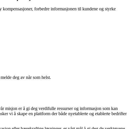
lby kompensasjoner, forbedre informasjonen til kundene og styrke
n melde deg av når som helst.
vår misjon er å gi deg verdifulle ressurser og informasjon som kan
ker vi å skape en plattform der både nyetablerte og etablerte bedrifter
asjon eller bærekraftige løsninger, er vårt mål å gi deg de verktøyene