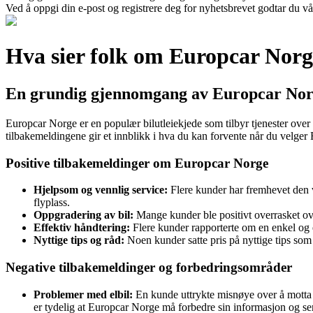
Ved å oppgi din e-post og registrere deg for nyhetsbrevet godtar du vå
Hva sier folk om Europcar Nor
En grundig gjennomgang av Europcar Nor
Europcar Norge er en populær bilutleiekjede som tilbyr tjenester over 
tilbakemeldingene gir et innblikk i hva du kan forvente når du velger E
Positive tilbakemeldinger om Europcar Norge
Hjelpsom og vennlig service:
Flere kunder har fremhevet den v
flyplass.
Oppgradering av bil:
Mange kunder ble positivt overrasket ove
Effektiv håndtering:
Flere kunder rapporterte om en enkel og e
Nyttige tips og råd:
Noen kunder satte pris på nyttige tips som
Negative tilbakemeldinger og forbedringsområder
Problemer med elbil:
En kunde uttrykte misnøye over å motta en
er tydelig at Europcar Norge må forbedre sin informasjon og serv