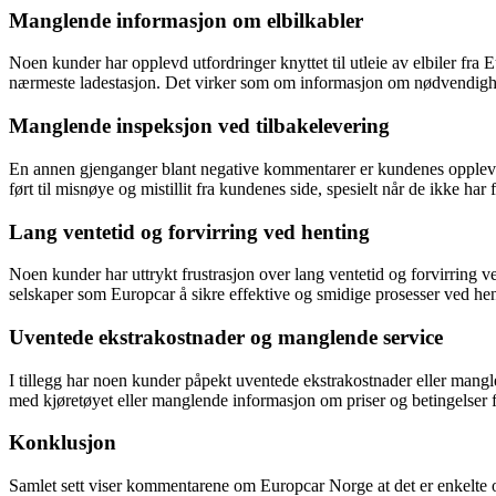
Manglende informasjon om elbilkabler
Noen kunder har opplevd utfordringer knyttet til utleie av elbiler fra E
nærmeste ladestasjon. Det virker som om informasjon om nødvendighete
Manglende inspeksjon ved tilbakelevering
En annen gjenganger blant negative kommentarer er kundenes opplevelse
ført til misnøye og mistillit fra kundenes side, spesielt når de ikke ha
Lang ventetid og forvirring ved henting
Noen kunder har uttrykt frustrasjon over lang ventetid og forvirring ved
selskaper som Europcar å sikre effektive og smidige prosesser ved h
Uventede ekstrakostnader og manglende service
I tillegg har noen kunder påpekt uventede ekstrakostnader eller mangl
med kjøretøyet eller manglende informasjon om priser og betingelser f
Konklusjon
Samlet sett viser kommentarene om Europcar Norge at det er enkelte om