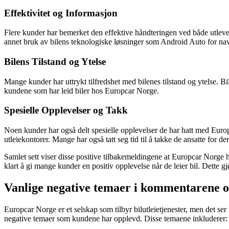
Effektivitet og Informasjon
Flere kunder har bemerket den effektive håndteringen ved både utleveri
annet bruk av bilens teknologiske løsninger som Android Auto for navig
Bilens Tilstand og Ytelse
Mange kunder har uttrykt tilfredshet med bilenes tilstand og ytelse. Bi
kundene som har leid biler hos Europcar Norge.
Spesielle Opplevelser og Takk
Noen kunder har også delt spesielle opplevelser de har hatt med Europ
utleiekontorer. Mange har også tatt seg tid til å takke de ansatte for de
Samlet sett viser disse positive tilbakemeldingene at Europcar Norge h
klart å gi mange kunder en positiv opplevelse når de leier bil. Dette g
Vanlige negative temaer i kommentarene
Europcar Norge er et selskap som tilbyr bilutleietjenester, men det ser
negative temaer som kundene har opplevd. Disse temaene inkluderer: