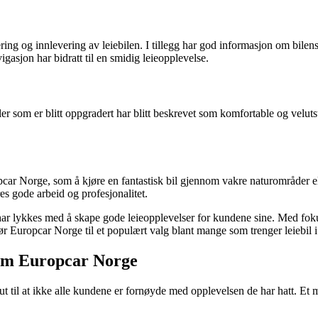
ng og innlevering av leiebilen. I tillegg har god informasjon om bilens 
asjon har bidratt til en smidig leieopplevelse.
ler som er blitt oppgradert har blitt beskrevet som komfortable og veluts
car Norge, som å kjøre en fantastisk bil gjennom vakre naturområder ell
res gode arbeid og profesjonalitet.
ar lykkes med å skape gode leieopplevelser for kundene sine. Med fokus 
jør Europcar Norge til et populært valg blant mange som trenger leiebil 
 om Europcar Norge
 ut til at ikke alle kundene er fornøyde med opplevelsen de har hatt. Et 