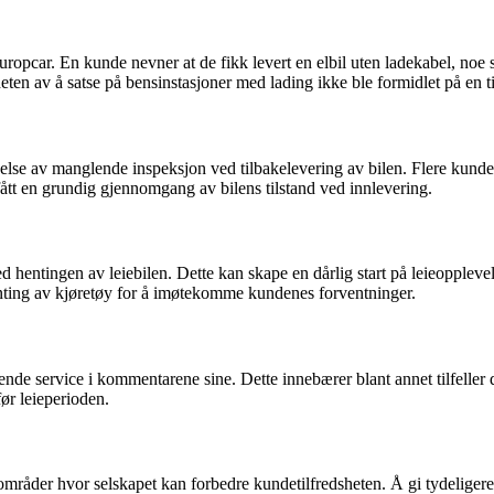
uropcar. En kunde nevner at de fikk levert en elbil uten ladekabel, noe s
n av å satse på bensinstasjoner med lading ikke ble formidlet på en til
 av manglende inspeksjon ved tilbakelevering av bilen. Flere kunder ha
r fått en grundig gjennomgang av bilens tilstand ved innlevering.
 hentingen av leiebilen. Dette kan skape en dårlig start på leieopplevels
enting av kjøretøy for å imøtekomme kundenes forventninger.
ende service i kommentarene sine. Dette innebærer blant annet tilfeller
ør leieperioden.
råder hvor selskapet kan forbedre kundetilfredsheten. Å gi tydeligere 