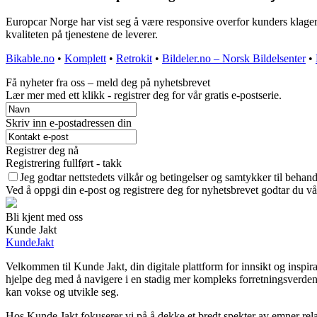
Europcar Norge har vist seg å være responsive overfor kunders klager 
kvaliteten på tjenestene de leverer.
Bikable.no
•
Komplett
•
Retrokit
•
Bildeler.no – Norsk Bildelsenter
•
Få nyheter fra oss – meld deg på nyhetsbrevet
Lær mer med ett klikk - registrer deg for vår gratis e-postserie.
Skriv inn e-postadressen din
Registrer deg nå
Registrering fullført - takk
Jeg godtar nettstedets vilkår og betingelser og samtykker til behan
Ved å oppgi din e-post og registrere deg for nyhetsbrevet godtar du vå
Bli kjent med oss
Kunde Jakt
KundeJakt
Velkommen til Kunde Jakt, din digitale plattform for innsikt og inspir
hjelpe deg med å navigere i en stadig mer kompleks forretningsverden. 
kan vokse og utvikle seg.
Hos Kunde Jakt fokuserer vi på å dekke et bredt spekter av emner relat