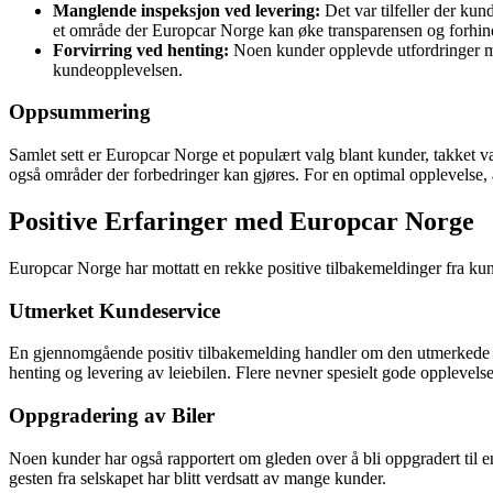
Manglende inspeksjon ved levering:
Det var tilfeller der kun
et område der Europcar Norge kan øke transparensen og forhind
Forvirring ved henting:
Noen kunder opplevde utfordringer med
kundeopplevelsen.
Oppsummering
Samlet sett er Europcar Norge et populært valg blant kunder, takket væ
også områder der forbedringer kan gjøres. For en optimal opplevelse, 
Positive Erfaringer med Europcar Norge
Europcar Norge har mottatt en rekke positive tilbakemeldinger fra ku
Utmerket Kundeservice
En gjennomgående positiv tilbakemelding handler om den utmerkede
henting og levering av leiebilen. Flere nevner spesielt gode opplevelser
Oppgradering av Biler
Noen kunder har også rapportert om gleden over å bli oppgradert til en 
gesten fra selskapet har blitt verdsatt av mange kunder.