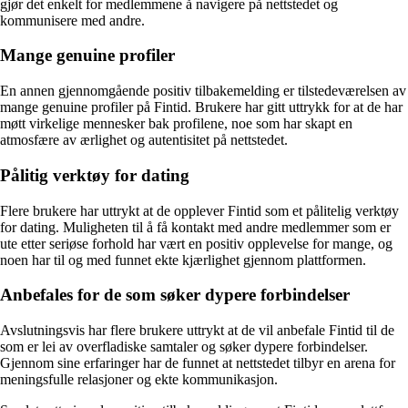
gjør det enkelt for medlemmene å navigere på nettstedet og
kommunisere med andre.
Mange genuine profiler
En annen gjennomgående positiv tilbakemelding er tilstedeværelsen av
mange genuine profiler på Fintid. Brukere har gitt uttrykk for at de har
møtt virkelige mennesker bak profilene, noe som har skapt en
atmosfære av ærlighet og autentisitet på nettstedet.
Pålitig verktøy for dating
Flere brukere har uttrykt at de opplever Fintid som et pålitelig verktøy
for dating. Muligheten til å få kontakt med andre medlemmer som er
ute etter seriøse forhold har vært en positiv opplevelse for mange, og
noen har til og med funnet ekte kjærlighet gjennom plattformen.
Anbefales for de som søker dypere forbindelser
Avslutningsvis har flere brukere uttrykt at de vil anbefale Fintid til de
som er lei av overfladiske samtaler og søker dypere forbindelser.
Gjennom sine erfaringer har de funnet at nettstedet tilbyr en arena for
meningsfulle relasjoner og ekte kommunikasjon.