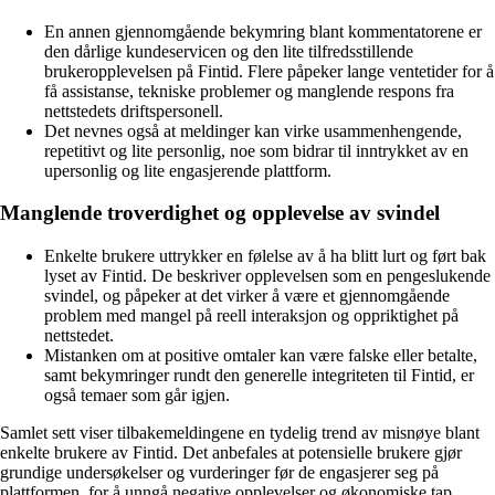
En annen gjennomgående bekymring blant kommentatorene er
den dårlige kundeservicen og den lite tilfredsstillende
brukeropplevelsen på Fintid. Flere påpeker lange ventetider for å
få assistanse, tekniske problemer og manglende respons fra
nettstedets driftspersonell.
Det nevnes også at meldinger kan virke usammenhengende,
repetitivt og lite personlig, noe som bidrar til inntrykket av en
upersonlig og lite engasjerende plattform.
Manglende troverdighet og opplevelse av svindel
Enkelte brukere uttrykker en følelse av å ha blitt lurt og ført bak
lyset av Fintid. De beskriver opplevelsen som en pengeslukende
svindel, og påpeker at det virker å være et gjennomgående
problem med mangel på reell interaksjon og oppriktighet på
nettstedet.
Mistanken om at positive omtaler kan være falske eller betalte,
samt bekymringer rundt den generelle integriteten til Fintid, er
også temaer som går igjen.
Samlet sett viser tilbakemeldingene en tydelig trend av misnøye blant
enkelte brukere av Fintid. Det anbefales at potensielle brukere gjør
grundige undersøkelser og vurderinger før de engasjerer seg på
plattformen, for å unngå negative opplevelser og økonomiske tap.