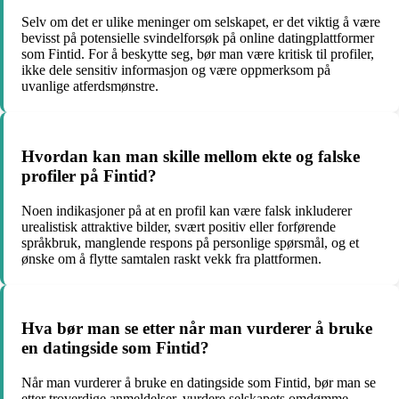
Selv om det er ulike meninger om selskapet, er det viktig å være
bevisst på potensielle svindelforsøk på online datingplattformer
som Fintid. For å beskytte seg, bør man være kritisk til profiler,
ikke dele sensitiv informasjon og være oppmerksom på
uvanlige atferdsmønstre.
Hvordan kan man skille mellom ekte og falske
profiler på Fintid?
Noen indikasjoner på at en profil kan være falsk inkluderer
urealistisk attraktive bilder, svært positiv eller forførende
språkbruk, manglende respons på personlige spørsmål, og et
ønske om å flytte samtalen raskt vekk fra plattformen.
Hva bør man se etter når man vurderer å bruke
en datingside som Fintid?
Når man vurderer å bruke en datingside som Fintid, bør man se
etter troverdige anmeldelser, vurdere selskapets omdømme,