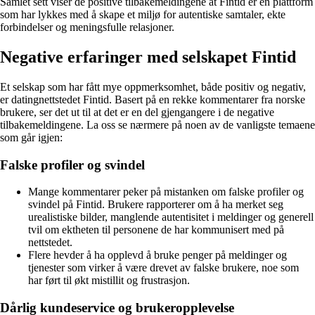
Samlet sett viser de positive tilbakemeldingene at Fintid er en plattform
som har lykkes med å skape et miljø for autentiske samtaler, ekte
forbindelser og meningsfulle relasjoner.
Negative erfaringer med selskapet Fintid
Et selskap som har fått mye oppmerksomhet, både positiv og negativ,
er datingnettstedet Fintid. Basert på en rekke kommentarer fra norske
brukere, ser det ut til at det er en del gjengangere i de negative
tilbakemeldingene. La oss se nærmere på noen av de vanligste temaene
som går igjen:
Falske profiler og svindel
Mange kommentarer peker på mistanken om falske profiler og
svindel på Fintid. Brukere rapporterer om å ha merket seg
urealistiske bilder, manglende autentisitet i meldinger og generell
tvil om ektheten til personene de har kommunisert med på
nettstedet.
Flere hevder å ha opplevd å bruke penger på meldinger og
tjenester som virker å være drevet av falske brukere, noe som
har ført til økt mistillit og frustrasjon.
Dårlig kundeservice og brukeropplevelse