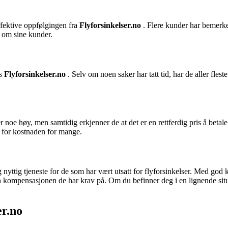
ffektive oppfølgingen fra
Flyforsinkelser.no
. Flere kunder har bemerket
g om sine kunder.
os
Flyforsinkelser.no
. Selv om noen saker har tatt tid, har de aller fles
r noe høy, men samtidig erkjenner de at det er en rettferdig pris å betale 
p for kostnaden for mange.
g nyttig tjeneste for de som har vært utsatt for flyforsinkelser. Med god
en kompensasjonen de har krav på. Om du befinner deg i en lignende situa
er.no