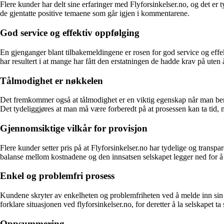
Flere kunder har delt sine erfaringer med Flyforsinkelser.no, og det er t
de gjentatte positive temaene som går igjen i kommentarene.
God service og effektiv oppfølging
En gjenganger blant tilbakemeldingene er rosen for god service og effek
har resultert i at mange har fått den erstatningen de hadde krav på ute
Tålmodighet er nøkkelen
Det fremkommer også at tålmodighet er en viktig egenskap når man benytte
Det tydeliggjøres at man må være forberedt på at prosessen kan ta tid, me
Gjennomsiktige vilkår for provisjon
Flere kunder setter pris på at Flyforsinkelser.no har tydelige og transpar
balanse mellom kostnadene og den innsatsen selskapet legger ned for å s
Enkel og problemfri prosess
Kundene skryter av enkelheten og problemfriheten ved å melde inn sin s
forklare situasjonen ved flyforsinkelser.no, for deretter å la selskapet t
Oppsummering