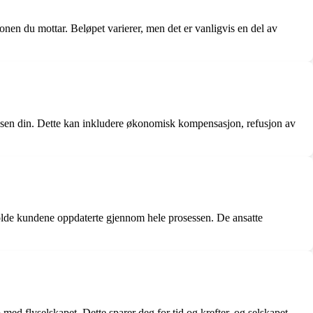
onen du mottar. Beløpet varierer, men det er vanligvis en del av
velsen din. Dette kan inkludere økonomisk kompensasjon, refusjon av
holde kundene oppdaterte gjennom hele prosessen. De ansatte
 med flyselskapet. Dette sparer deg for tid og krefter, og selskapet