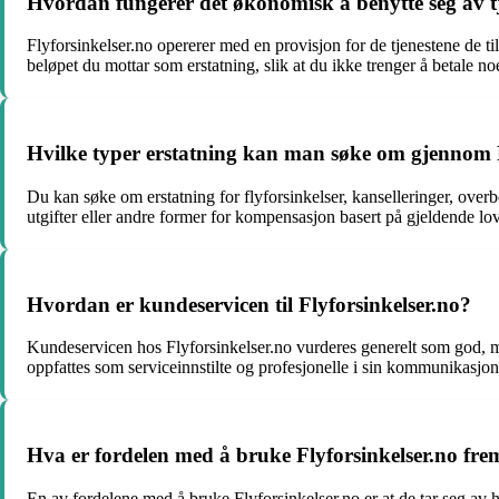
Hvordan fungerer det økonomisk å benytte seg av tje
Flyforsinkelser.no opererer med en provisjon for de tjenestene de ti
beløpet du mottar som erstatning, slik at du ikke trenger å betale no
Hvilke typer erstatning kan man søke om gjennom F
Du kan søke om erstatning for flyforsinkelser, kanselleringer, ove
utgifter eller andre former for kompensasjon basert på gjeldende lov
Hvordan er kundeservicen til Flyforsinkelser.no?
Kundeservicen hos Flyforsinkelser.no vurderes generelt som god, m
oppfattes som serviceinnstilte og profesjonelle i sin kommunikasjo
Hva er fordelen med å bruke Flyforsinkelser.no fremf
En av fordelene med å bruke Flyforsinkelser.no er at de tar seg av he