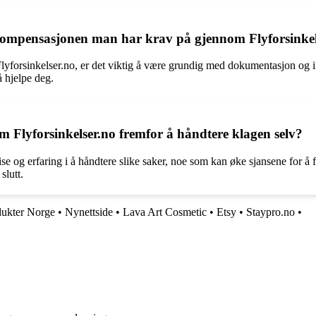
ompensasjonen man har krav på gjennom Flyforsinkel
lyforsinkelser.no, er det viktig å være grundig med dokumentasjon og 
å hjelpe deg.
om Flyforsinkelser.no fremfor å håndtere klagen selv?
e og erfaring i å håndtere slike saker, noe som kan øke sjansene for å få
slutt.
ukter Norge
•
Nynettside
•
Lava Art Cosmetic
•
Etsy
•
Staypro.no
•