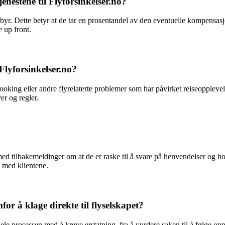
nestene til Flyforsinkelser.no?
lbyr. Dette betyr at de tar en prosentandel av den eventuelle kompensasj
e up front.
lyforsinkelser.no?
rbooking eller andre flyrelaterte problemer som har påvirket reiseopple
er og regler.
ed tilbakemeldinger om at de er raske til å svare på henvendelser og 
n med klientene.
or å klage direkte til flyselskapet?
le prosessen med å kreve erstatning, fra å vurdere saken til å følge opp