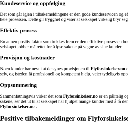
Kundeservice og oppfølging
Det som går igjen i tilbakemeldingene er den gode kundeservicen og e
hele prosessen. Dette gir trygghet og viser at selskapet virkelig bryr se
Effektiv prosess
En annen positiv faktor som trekkes frem er den effektive prosessen h
selskapet jobber målrettet for å løse sakene på vegne av sine kunder.
Provisjon og kostnader
Noen kunder har nevnt at de synes provisjonen til
Flyforsinkelser.no
e
selv, og isteden få profesjonell og kompetent hjelp, veier tydeligvis op
Oppsummering
Sammenfatningsvis virker det som
Flyforsinkelser.no
er en pålitelig o
sakene, ser det ut til at selskapet har hjulpet mange kunder med å få d
Flyforsinkelser.no
.
Positive tilbakemeldinger om Flyforsinkels