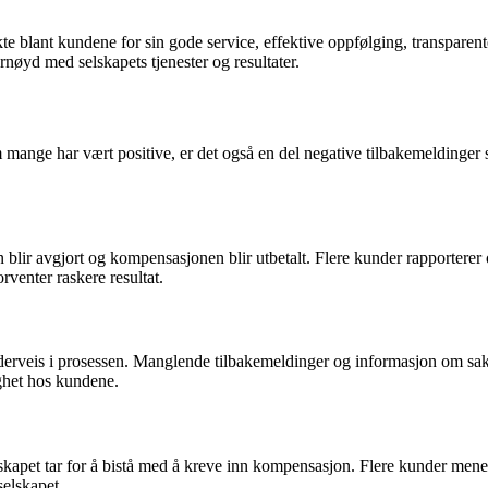
ykte blant kundene for sin gode service, effektive oppfølging, transpare
fornøyd med selskapets tjenester og resultater.
om mange har vært positive, er det også en del negative tilbakemeldinge
blir avgjort og kompensasjonen blir utbetalt. Flere kunder rapporterer 
venter raskere resultat.
underveis i prosessen. Manglende tilbakemeldinger og informasjon om sa
ghet hos kundene.
pet tar for å bistå med å kreve inn kompensasjon. Flere kunder mener a
selskapet.