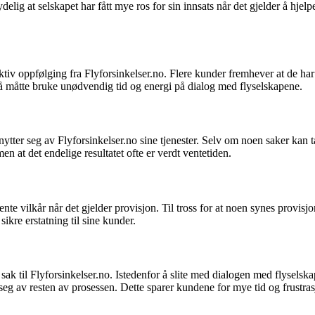
ydelig at selskapet har fått mye ros for sin innsats når det gjelder å hje
tiv oppfølging fra Flyforsinkelser.no. Flere kunder fremhever at de har
n å måtte bruke unødvendig tid og energi på dialog med flyselskapene.
r seg av Flyforsinkelser.no sine tjenester. Selv om noen saker kan ta ti
n at det endelige resultatet ofte er verdt ventetiden.
ente vilkår når det gjelder provisjon. Til tross for at noen synes provisjo
ikre erstatning til sine kunder.
ak til Flyforsinkelser.no. Istedenfor å slite med dialogen med flyselsk
a seg av resten av prosessen. Dette sparer kundene for mye tid og frustras