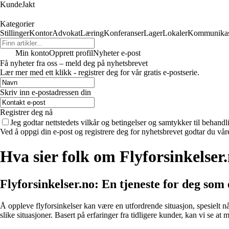
KundeJakt
Kategorier
Stillinger
Kontor
Advokat
Læring
Konferanser
Lager
Lokaler
Kommunikas
Min konto
Opprett profil
Nyheter e-post
Få nyheter fra oss – meld deg på nyhetsbrevet
Lær mer med ett klikk - registrer deg for vår gratis e-postserie.
Skriv inn e-postadressen din
Registrer deg nå
Jeg godtar nettstedets vilkår og betingelser og samtykker til behand
Ved å oppgi din e-post og registrere deg for nyhetsbrevet godtar du vår
Hva sier folk om Flyforsinkelser
Flyforsinkelser.no: En tjeneste for deg som 
Å oppleve flyforsinkelser kan være en utfordrende situasjon, spesielt 
slike situasjoner. Basert på erfaringer fra tidligere kunder, kan vi se at