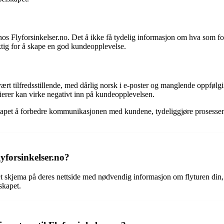
s Flyforsinkelser.no. Det å ikke få tydelig informasjon om hva som for
iktig for å skape en god kundeopplevelse.
rt tilfredsstillende, med dårlig norsk i e-poster og manglende oppfølgi
erer kan virke negativt inn på kundeopplevelsen.
elskapet å forbedre kommunikasjonen med kundene, tydeliggjøre prosessen
lyforsinkelser.no?
t et skjema på deres nettside med nødvendig informasjon om flyturen din,
skapet.