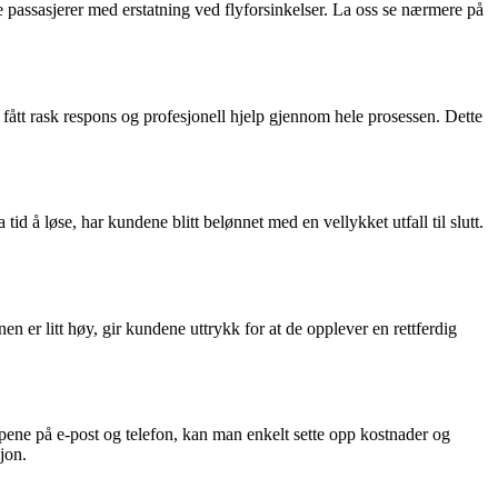
lpe passasjerer med erstatning ved flyforsinkelser. La oss se nærmere på
 fått rask respons og profesjonell hjelp gjennom hele prosessen. Dette
d å løse, har kundene blitt belønnet med en vellykket utfall til slutt.
nen er litt høy, gir kundene uttrykk for at de opplever en rettferdig
apene på e-post og telefon, kan man enkelt sette opp kostnader og
jon.