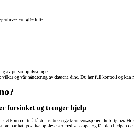
jon
Investering
Bedrifter
ling av personopplysninger.
e vilkår og vår håndtering av dataene dine. Du har full kontroll og kan 
.no?
er forsinket og trenger hjelp
når det kommer til å få den rettmessige kompensasjonen du fortjener. He
 mange har hatt positive opplevelser med selskapet og fått den hjelpen de 