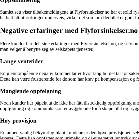
Samlet sett viser tilbakemeldingene at Flyforsinkelser.no har et solid r
ha hatt litt utfordringer underveis, virker det som om flertallet er godt 
Negative erfaringer med Flyforsinkelser.no
Flere kunder har delt sine erfaringer med Flyforsinkelser.no, og selv 
man velger å benytte seg av selskapets tjenester.
Lange ventetider
En gjennomgående negativ kommentar er hvor lang tid det tar før saken 
Dette kan være frustrerende for de som har krav på kompensasjon og for
Manglende oppfølgning
Noen kunder har påpekt at de ikke har fått tilstrekkelig oppfølgning 
oppfølgning og kommunikasjon er avgjørende for å skape tillit og tryg
Høy provisjon
En annen vanlig bekymring blant kundene er den høye provisjonen selska
leveres. Dette kan oppfattes som urimelig og gi et negativt inntrykk av 