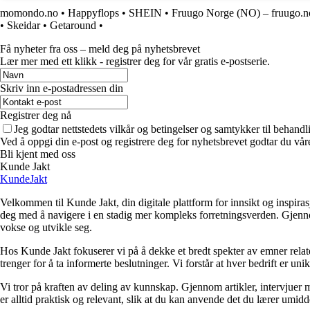
momondo.no
•
Happyflops
•
SHEIN
•
Fruugo Norge (NO) – fruugo.n
•
Skeidar
•
Getaround
•
Få nyheter fra oss – meld deg på nyhetsbrevet
Lær mer med ett klikk - registrer deg for vår gratis e-postserie.
Skriv inn e-postadressen din
Registrer deg nå
Jeg godtar nettstedets vilkår og betingelser og samtykker til behand
Ved å oppgi din e-post og registrere deg for nyhetsbrevet godtar du vår
Bli kjent med oss
Kunde Jakt
KundeJakt
Velkommen til Kunde Jakt, din digitale plattform for innsikt og inspira
deg med å navigere i en stadig mer kompleks forretningsverden. Gjennom 
vokse og utvikle seg.
Hos Kunde Jakt fokuserer vi på å dekke et bredt spekter av emner relate
trenger for å ta informerte beslutninger. Vi forstår at hver bedrift er un
Vi tror på kraften av deling av kunnskap. Gjennom artikler, intervjuer 
er alltid praktisk og relevant, slik at du kan anvende det du lærer umid