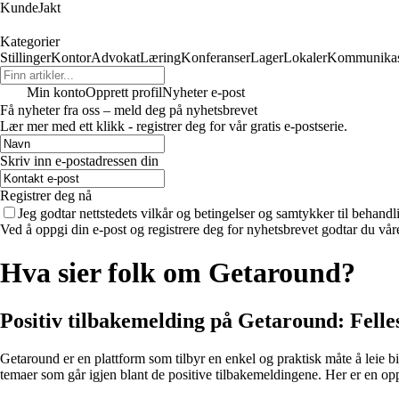
KundeJakt
Kategorier
Stillinger
Kontor
Advokat
Læring
Konferanser
Lager
Lokaler
Kommunikas
Min konto
Opprett profil
Nyheter e-post
Få nyheter fra oss – meld deg på nyhetsbrevet
Lær mer med ett klikk - registrer deg for vår gratis e-postserie.
Skriv inn e-postadressen din
Registrer deg nå
Jeg godtar nettstedets vilkår og betingelser og samtykker til behand
Ved å oppgi din e-post og registrere deg for nyhetsbrevet godtar du vår
Hva sier folk om Getaround?
Positiv tilbakemelding på Getaround: Felle
Getaround er en plattform som tilbyr en enkel og praktisk måte å leie b
temaer som går igjen blant de positive tilbakemeldingene. Her er en op