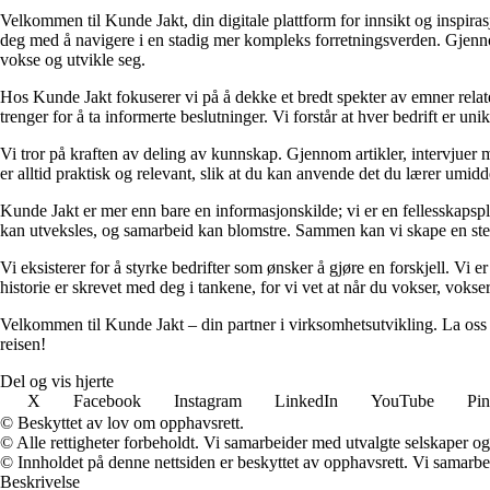
Velkommen til Kunde Jakt, din digitale plattform for innsikt og inspira
deg med å navigere i en stadig mer kompleks forretningsverden. Gjennom 
vokse og utvikle seg.
Hos Kunde Jakt fokuserer vi på å dekke et bredt spekter av emner relate
trenger for å ta informerte beslutninger. Vi forstår at hver bedrift er un
Vi tror på kraften av deling av kunnskap. Gjennom artikler, intervjuer 
er alltid praktisk og relevant, slik at du kan anvende det du lærer umid
Kunde Jakt er mer enn bare en informasjonskilde; vi er en fellesskapspla
kan utveksles, og samarbeid kan blomstre. Sammen kan vi skape en ste
Vi eksisterer for å styrke bedrifter som ønsker å gjøre en forskjell. Vi 
historie er skrevet med deg i tankene, for vi vet at når du vokser, vokse
Velkommen til Kunde Jakt – din partner i virksomhetsutvikling. La oss 
reisen!
Del og vis hjerte
X
Facebook
Instagram
LinkedIn
YouTube
Pin
© Beskyttet av lov om opphavsrett.
© Alle rettigheter forbeholdt. Vi samarbeider med utvalgte selskaper o
© Innholdet på denne nettsiden er beskyttet av opphavsrett. Vi samarbe
Beskrivelse