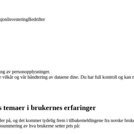
jon
Investering
Bedrifter
ling av personopplysninger.
e vilkår og vår håndtering av dataene dine. Du har full kontroll og kan 
s temaer i brukernes erfaringer
iler på, og det kommer tydelig frem i tilbakemeldingene fra norske bruk
psummering av hva brukerne setter pris på: