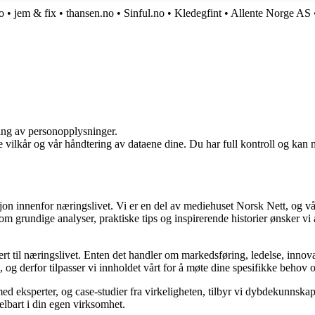
o
•
jem & fix
•
thansen.no
•
Sinful.no
•
Kledegfint
•
Allente Norge AS
ling av personopplysninger.
e vilkår og vår håndtering av dataene dine. Du har full kontroll og kan 
sjon innenfor næringslivet. Vi er en del av mediehuset Norsk Nett, og vå
grundige analyser, praktiske tips og inspirerende historier ønsker vi å
rt til næringslivet. Enten det handler om markedsføring, ledelse, innova
ik, og derfor tilpasser vi innholdet vårt for å møte dine spesifikke behov 
med eksperter, og case-studier fra virkeligheten, tilbyr vi dybdekunnska
delbart i din egen virksomhet.