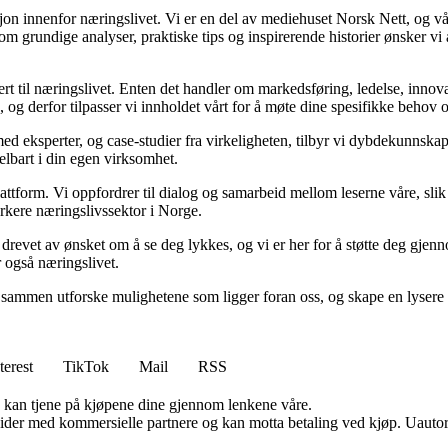
sjon innenfor næringslivet. Vi er en del av mediehuset Norsk Nett, og vå
grundige analyser, praktiske tips og inspirerende historier ønsker vi å
rt til næringslivet. Enten det handler om markedsføring, ledelse, innova
ik, og derfor tilpasser vi innholdet vårt for å møte dine spesifikke behov 
med eksperter, og case-studier fra virkeligheten, tilbyr vi dybdekunnska
delbart i din egen virksomhet.
ttform. Vi oppfordrer til dialog og samarbeid mellom leserne våre, slik 
rkere næringslivssektor i Norge.
er drevet av ønsket om å se deg lykkes, og vi er her for å støtte deg gjen
r også næringslivet.
sammen utforske mulighetene som ligger foran oss, og skape en lysere f
terest
TikTok
Mail
RSS
g kan tjene på kjøpene dine gjennom lenkene våre.
ider med kommersielle partnere og kan motta betaling ved kjøp. Uautori