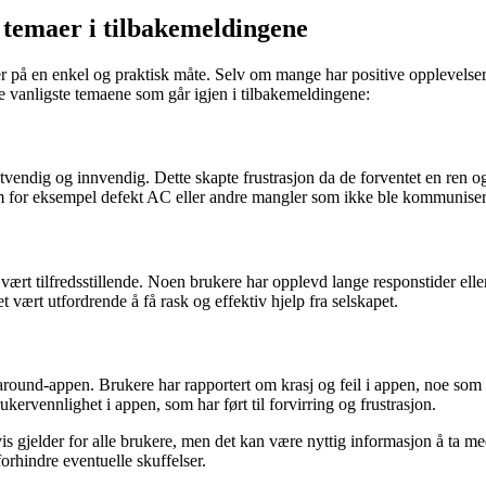
 temaer i tilbakemeldingene
iler på en enkel og praktisk måte. Selv om mange har positive opplevelse
de vanligste temaene som går igjen i tilbakemeldingene:
vendig og innvendig. Dette skapte frustrasjon da de forventet en ren og
m for eksempel defekt AC eller andre mangler som ikke ble kommuniser
rt tilfredsstillende. Noen brukere har opplevd lange responstider elle
det vært utfordrende å få rask og effektiv hjelp fra selskapet.
und-appen. Brukere har rapportert om krasj og feil i appen, noe som h
rvennlighet i appen, som har ført til forvirring og frustrasjon.
vis gjelder for alle brukere, men det kan være nyttig informasjon å ta 
forhindre eventuelle skuffelser.