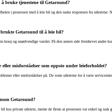
 å bruke tjenestene til Getaround?
elheten i prosessen med å leie bil og den raske responsen fra utleierne. 
rukte Getaround til å leie bil?
krasj og unødvendige varsler. På den annen side fremhevet andre kunde
ller misforståelser som oppsto under leieforholdet?
lemer eller misforståelser på. De roste utleierne for å være servicemind
gjennom Getaround?
il hos private utleiere, mente de fleste at prosessen var enkel og rask 