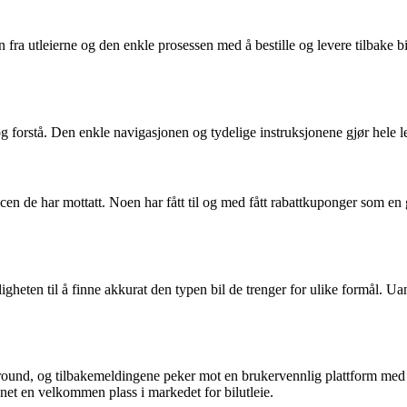
a utleierne og den enkle prosessen med å bestille og levere tilbake bile
 forstå. Den enkle navigasjonen og tydelige instruksjonene gjør hele l
en de har mottatt. Noen har fått til og med fått rabattkuponger som en ge
heten til å finne akkurat den typen bil de trenger for ulike formål. Uans
taround, og tilbakemeldingene peker mot en brukervennlig plattform med
unnet en velkommen plass i markedet for bilutleie.