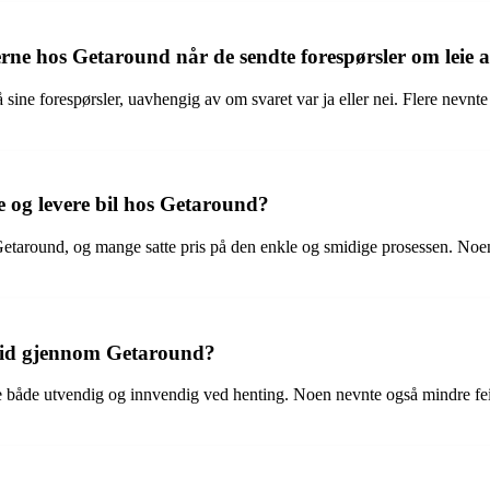
rne hos Getaround når de sendte forespørsler om leie a
sine forespørsler, uavhengig av om svaret var ja eller nei. Flere nevnt
e og levere bil hos Getaround?
m Getaround, og mange satte pris på den enkle og smidige prosessen. No
 leid gjennom Getaround?
ne både utvendig og innvendig ved henting. Noen nevnte også mindre f