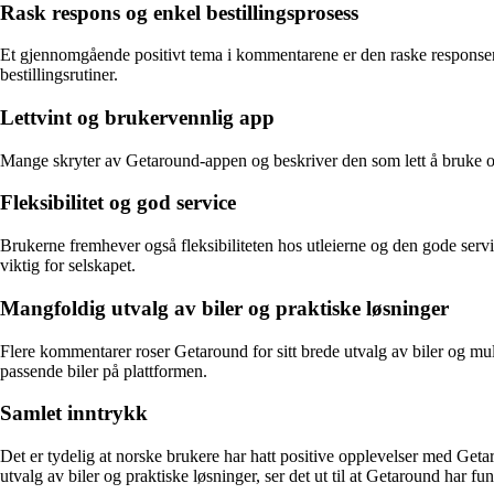
Rask respons og enkel bestillingsprosess
Et gjennomgående positivt tema i kommentarene er den raske responsen fr
bestillingsrutiner.
Lettvint og brukervennlig app
Mange skryter av Getaround-appen og beskriver den som lett å bruke og
Fleksibilitet og god service
Brukerne fremhever også fleksibiliteten hos utleierne og den gode servic
viktig for selskapet.
Mangfoldig utvalg av biler og praktiske løsninger
Flere kommentarer roser Getaround for sitt brede utvalg av biler og mulig
passende biler på plattformen.
Samlet inntrykk
Det er tydelig at norske brukere har hatt positive opplevelser med Ge
utvalg av biler og praktiske løsninger, ser det ut til at Getaround har f