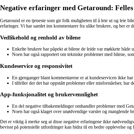
Negative erfaringer med Getaround: Felles
Getaround er en tjeneste som gir folk muligheten til å leie ut og leie b
erfaringer. Vi har samlet inn kommentarer fra ulike brukere, og her er 
Vedlikehold og renhold av bilene
Enkelte brukere har påpekt at bilene de leide var møkkete både ut
Noen har også rapportert om tekniske problemer med bilene, so
Kundeservice og responsivitet
En gjenganger blant kommentarene er at kundeservicen ikke har væ
I tilfeller der det har oppstått problemer eller misforståelser, har 
App-funksjonalitet og brukervennlighet
En del negative tilbakemeldinger omhandler problemer med Getaro
Noen har også klaget over unødvendige varsler og manglende bruke
Det er viktig å merke seg at disse negative erfaringene ikke nødvendig
bevisst på potensielle utfordringer kan bidra til en bedre opplevelse og 