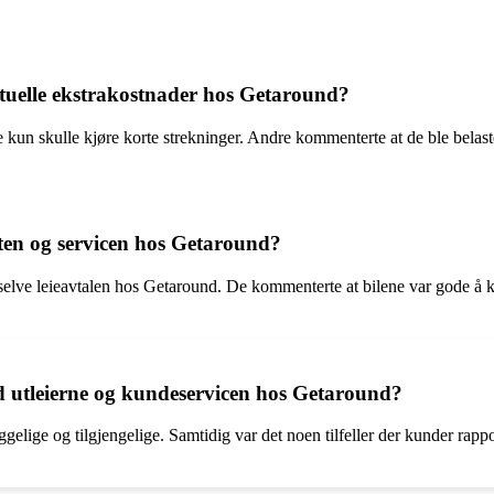
tuelle ekstrakostnader hos Getaround?
kun skulle kjøre korte strekninger. Andre kommenterte at de ble belastet
eten og servicen hos Getaround?
elve leieavtalen hos Getaround. De kommenterte at bilene var gode å kjø
tleierne og kundeservicen hos Getaround?
lige og tilgjengelige. Samtidig var det noen tilfeller der kunder rappo