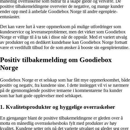
månedlig overraskelse som bidrar til å skape glede og velvære. De
positive tilbakemeldingene overveier de negative, og mange kunder
ender opp med å anbefale Goodiebox Norge til andre egenpleie-
entusiaster.
Det kan være lurt å være oppmerksom på mulige utfordringer som
kundeservice og leveranseproblemer, men det virker som Goodiebox
Norge er villige til å ta tak i disse når de oppstår. Med et variert utvalg
av produkter og en dedikert kundebase kan Goodiebox Norge fortsatt
være et verdifullt tilbud for de som ønsker å booste sin egenpleierutine.
Positiv tilbakemelding om Goodiebox
Norge
Goodiebox Norge er et selskap som har fått mye oppmerksomhet, både
positiv og negativ, fra kundene sine. I dette innlegget vil vi se nærmere
på de gjennomgående positive temaene i kommentarene fra kunder
som har hatt gode opplevelser med selskapet.
1. Kvalitetsprodukter og hyggelige overraskelser
En gjenganger blant de positive tilbakemeldingene er gleden over å
motta en månedlig overraskelsesboks fylt med produkter av høy
kvalitet. Kundene setter pris på det varierte utvalget og gleder seg over