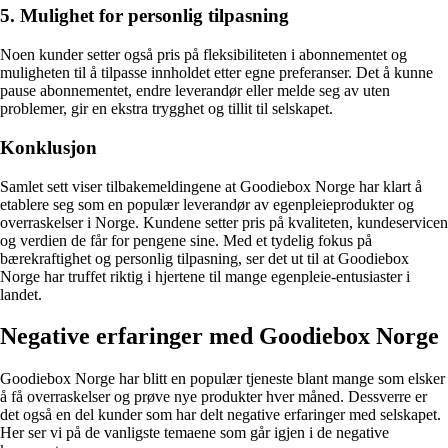
5. Mulighet for personlig tilpasning
Noen kunder setter også pris på fleksibiliteten i abonnementet og
muligheten til å tilpasse innholdet etter egne preferanser. Det å kunne
pause abonnementet, endre leverandør eller melde seg av uten
problemer, gir en ekstra trygghet og tillit til selskapet.
Konklusjon
Samlet sett viser tilbakemeldingene at Goodiebox Norge har klart å
etablere seg som en populær leverandør av egenpleieprodukter og
overraskelser i Norge. Kundene setter pris på kvaliteten, kundeservicen
og verdien de får for pengene sine. Med et tydelig fokus på
bærekraftighet og personlig tilpasning, ser det ut til at Goodiebox
Norge har truffet riktig i hjertene til mange egenpleie-entusiaster i
landet.
Negative erfaringer med Goodiebox Norge
Goodiebox Norge har blitt en populær tjeneste blant mange som elsker
å få overraskelser og prøve nye produkter hver måned. Dessverre er
det også en del kunder som har delt negative erfaringer med selskapet.
Her ser vi på de vanligste temaene som går igjen i de negative