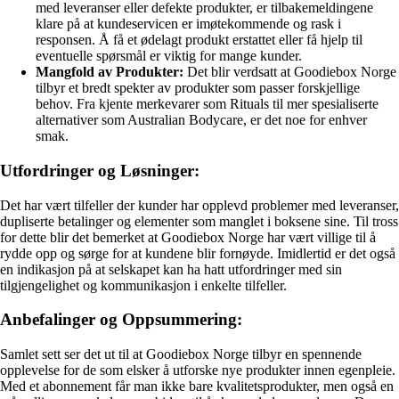
med leveranser eller defekte produkter, er tilbakemeldingene
klare på at kundeservicen er imøtekommende og rask i
responsen. Å få et ødelagt produkt erstattet eller få hjelp til
eventuelle spørsmål er viktig for mange kunder.
Mangfold av Produkter:
Det blir verdsatt at Goodiebox Norge
tilbyr et bredt spekter av produkter som passer forskjellige
behov. Fra kjente merkevarer som Rituals til mer spesialiserte
alternativer som Australian Bodycare, er det noe for enhver
smak.
Utfordringer og Løsninger:
Det har vært tilfeller der kunder har opplevd problemer med leveranser,
dupliserte betalinger og elementer som manglet i boksene sine. Til tross
for dette blir det bemerket at Goodiebox Norge har vært villige til å
rydde opp og sørge for at kundene blir fornøyde. Imidlertid er det også
en indikasjon på at selskapet kan ha hatt utfordringer med sin
tilgjengelighet og kommunikasjon i enkelte tilfeller.
Anbefalinger og Oppsummering:
Samlet sett ser det ut til at Goodiebox Norge tilbyr en spennende
opplevelse for de som elsker å utforske nye produkter innen egenpleie.
Med et abonnement får man ikke bare kvalitetsprodukter, men også en