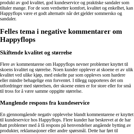
produkt av god kvalitet, god kundeservice og praktiske sandaler som
tiltaler mange. For de som verdsetter komfort, kvalitet og enkelhet, kan
Happyflops være et godt alternativ når det gjelder sommersko og
sandaler.
Felles tema i negative kommentarer om
Happyflops
Skiftende kvalitet og størrelse
Flere av kommentarene om Happyflops nevner problemer knyttet til
skoens kvalitet og størrelse. Noen kunder opplever at skoene er av ulik
kvalitet ved ulike kjøp, med enkelte par som oppleves som hardere
eller mindre behagelige enn forventet. I tillegg rapporteres det om
utfordringer med størrelsen, der skoene enten er for store eller for små
til tross for å være samme oppgitte størrelse.
Manglende respons fra kundeservice
En gjennomgående negativ opplevelse blandt kommentarene er knyttet
til kundeservice hos Happyflops. Flere kunder har beskrevet at de har
hatt problemer med å få respons på henvendelser angående bytting av
produkter, reklamasjoner eller andre spørsmål. Dette har ført til