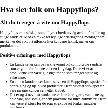
Hva sier folk om Happyflops?
Alt du trenger å vite om Happyflops
Happyflops er et selskap som tilbyr et bredt utvalg av komfortable og
stilige sandaler. Med en rekke forskjellige erfaringer og meninger om
merket, er det viktig å utforske hva kundene faktisk mener om
produktene.
Positive erfaringer med Happyflops:
En kunde setter pris på rask levering og komfortable sandaler
som er gode for føttene etter en lang dag. Dette viser at
produktene kan være gunstige for de som trenger støtte og
avlastning.
En annen kunde roser kundeservicen til Happyflops, spesielt for
oppfølging og hjelp ved problemer. Dette viser at selskapet tar
vare på sine kunder selv etter kjøpet.
Det er også nevnt at sandalene er lette å rengjøre, vanntette og
holdbare, noe som gjør dem praktiske for ulike aktiviteter. Dette
kan være et pluss for de som er aktive og bruker sandaler
regelmessig.