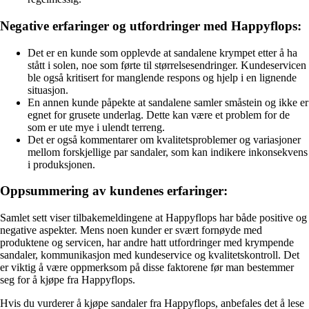
Negative erfaringer og utfordringer med Happyflops:
Det er en kunde som opplevde at sandalene krympet etter å ha
stått i solen, noe som førte til størrelsesendringer. Kundeservicen
ble også kritisert for manglende respons og hjelp i en lignende
situasjon.
En annen kunde påpekte at sandalene samler småstein og ikke er
egnet for grusete underlag. Dette kan være et problem for de
som er ute mye i ulendt terreng.
Det er også kommentarer om kvalitetsproblemer og variasjoner
mellom forskjellige par sandaler, som kan indikere inkonsekvens
i produksjonen.
Oppsummering av kundenes erfaringer:
Samlet sett viser tilbakemeldingene at Happyflops har både positive og
negative aspekter. Mens noen kunder er svært fornøyde med
produktene og servicen, har andre hatt utfordringer med krympende
sandaler, kommunikasjon med kundeservice og kvalitetskontroll. Det
er viktig å være oppmerksom på disse faktorene før man bestemmer
seg for å kjøpe fra Happyflops.
Hvis du vurderer å kjøpe sandaler fra Happyflops, anbefales det å lese