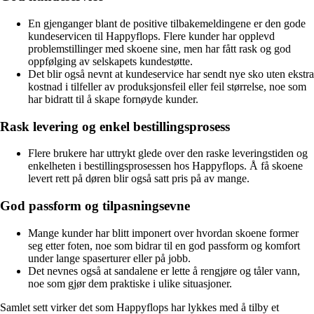
En gjenganger blant de positive tilbakemeldingene er den gode
kundeservicen til Happyflops. Flere kunder har opplevd
problemstillinger med skoene sine, men har fått rask og god
oppfølging av selskapets kundestøtte.
Det blir også nevnt at kundeservice har sendt nye sko uten ekstra
kostnad i tilfeller av produksjonsfeil eller feil størrelse, noe som
har bidratt til å skape fornøyde kunder.
Rask levering og enkel bestillingsprosess
Flere brukere har uttrykt glede over den raske leveringstiden og
enkelheten i bestillingsprosessen hos Happyflops. Å få skoene
levert rett på døren blir også satt pris på av mange.
God passform og tilpasningsevne
Mange kunder har blitt imponert over hvordan skoene former
seg etter foten, noe som bidrar til en god passform og komfort
under lange spaserturer eller på jobb.
Det nevnes også at sandalene er lette å rengjøre og tåler vann,
noe som gjør dem praktiske i ulike situasjoner.
Samlet sett virker det som Happyflops har lykkes med å tilby et