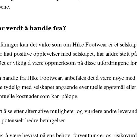
oene.
r verdt å handle fra?
faringer kan det virke som om Hike Footwear er et selskap
att positive opplevelser med selskapet, har andre støtt på p
 Det er viktig å være oppmerksom på disse utfordringene før
 handle fra Hike Footwear, anbefales det å være nøye med 
tydelig med selskapet angående eventuelle spørsmål eller
ntuelle kostnader som kan påløpe.
 å se etter alternative muligheter og vurdere andre leverand
 potensielt bedre betingelser.
ktig å være bevisst på ens behov, forventninger og risikovu