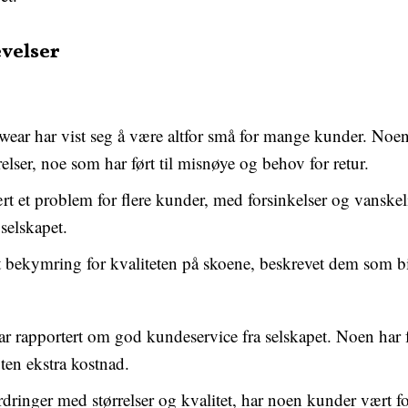
velser
ear har vist seg å være altfor små for mange kunder. Noen 
rrelser, noe som har ført til misnøye og behov for retur.
t et problem for flere kunder, med forsinkelser og vanskeli
elskapet.
 bekymring for kvaliteten på skoene, beskrevet dem som bil
r rapportert om god kundeservice fra selskapet. Noen har få
uten ekstra kostnad.
fordringer med størrelser og kvalitet, har noen kunder vært