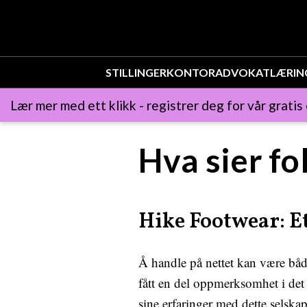
STILLINGER
KONTOR
ADVOKAT
LÆRIN
Lær mer med ett klikk - registrer deg for vår gratis
Hva sier f
Hike Footwear: E
Å handle på nettet kan være båd
fått en del oppmerksomhet i det
sine erfaringer med dette selskap