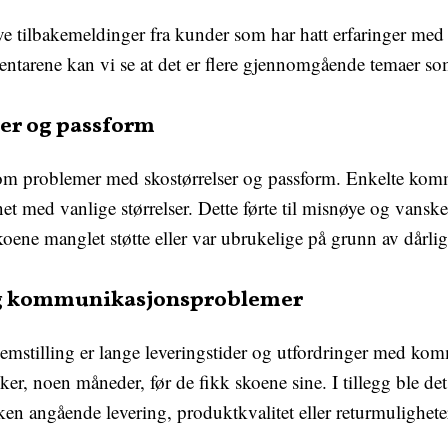
ive tilbakemeldinger fra kunder som har hatt erfaringer med
arene kan vi se at det er flere gjennomgående temaer som
ser og passform
m problemer med skostørrelser og passform. Enkelte komm
et med vanlige størrelser. Dette førte til misnøye og vanskeli
koene manglet støtte eller var ubrukelige på grunn av dårli
og kommunikasjonsproblemer
stilling er lange leveringstider og utfordringer med ko
uker, noen måneder, før de fikk skoene sine. I tillegg ble det
rken angående levering, produktkvalitet eller returmulighete