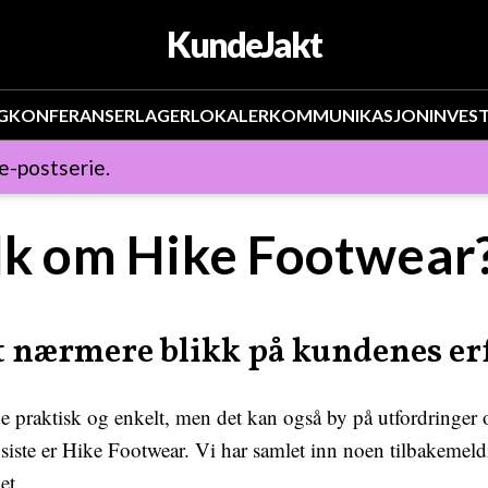
KundeJakt
G
KONFERANSER
LAGER
LOKALER
KOMMUNIKASJON
INVES
 e-postserie.
olk om Hike Footwear
t nærmere blikk på kundenes er
e praktisk og enkelt, men det kan også by på utfordringer o
 siste er Hike Footwear. Vi har samlet inn noen tilbakemeld
et.