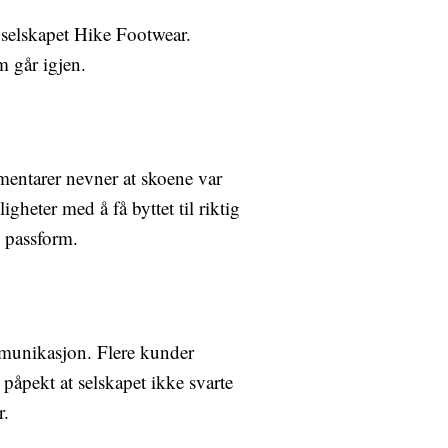
 selskapet Hike Footwear.
 går igjen.
entarer nevner at skoene var
gheter med å få byttet til riktig
g passform.
mmunikasjon. Flere kunder
 påpekt at selskapet ikke svarte
r.