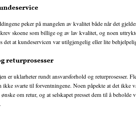
kundeservice
ldingene peker på mangelen av kvalitet både når det gjelde
krev skoene som billige og av lav kvalitet, og noen uttryk
es det at kundeservicen var utilgjengelig eller lite behjelpe
og returprosesser
en er uklarheter rundt ansvarsforhold og returprosesser. F
 ikke svarte til forventningene. Noen påpekte at det ikke 
nske om retur, og at selskapet presset dem til å beholde va
.