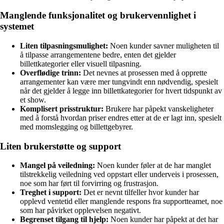
Manglende funksjonalitet og brukervennlighet i
systemet
Liten tilpasningsmulighet:
Noen kunder savner muligheten til
å tilpasse arrangementene bedre, enten det gjelder
billettkategorier eller visuell tilpasning.
Overflødige trinn:
Det nevnes at prosessen med å opprette
arrangementer kan være mer tungvindt enn nødvendig, spesielt
når det gjelder å legge inn billettkategorier for hvert tidspunkt av
et show.
Komplisert prisstruktur:
Brukere har påpekt vanskeligheter
med å forstå hvordan priser endres etter at de er lagt inn, spesielt
med momslegging og billettgebyrer.
Liten brukerstøtte og support
Mangel på veiledning:
Noen kunder føler at de har manglet
tilstrekkelig veiledning ved oppstart eller underveis i prosessen,
noe som har ført til forvirring og frustrasjon.
Treghet i support:
Det er nevnt tilfeller hvor kunder har
opplevd ventetid eller manglende respons fra supportteamet, noe
som har påvirket opplevelsen negativt.
Begrenset tilgang til hjelp:
Noen kunder har påpekt at det har