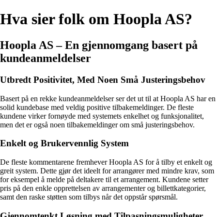
Hva sier folk om Hoopla AS?
Hoopla AS – En gjennomgang basert på
kundeanmeldelser
Utbredt Positivitet, Med Noen Små Justeringsbehov
Basert på en rekke kundeanmeldelser ser det ut til at Hoopla AS har en
solid kundebase med veldig positive tilbakemeldinger. De fleste
kundene virker fornøyde med systemets enkelhet og funksjonalitet,
men det er også noen tilbakemeldinger om små justeringsbehov.
Enkelt og Brukervennlig System
De fleste kommentarene fremhever Hoopla AS for å tilby et enkelt og
greit system. Dette gjør det ideelt for arrangører med mindre krav, som
for eksempel å melde på deltakere til et arrangement. Kundene setter
pris på den enkle opprettelsen av arrangementer og billettkategorier,
samt den raske støtten som tilbys når det oppstår spørsmål.
Gjennomtenkt Løsning med Tilpasningsmuligheter