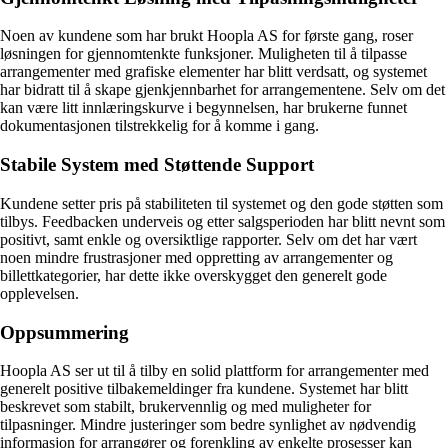
Noen av kundene som har brukt Hoopla AS for første gang, roser
løsningen for gjennomtenkte funksjoner. Muligheten til å tilpasse
arrangementer med grafiske elementer har blitt verdsatt, og systemet
har bidratt til å skape gjenkjennbarhet for arrangementene. Selv om det
kan være litt innlæringskurve i begynnelsen, har brukerne funnet
dokumentasjonen tilstrekkelig for å komme i gang.
Stabile System med Støttende Support
Kundene setter pris på stabiliteten til systemet og den gode støtten som
tilbys. Feedbacken underveis og etter salgsperioden har blitt nevnt som
positivt, samt enkle og oversiktlige rapporter. Selv om det har vært
noen mindre frustrasjoner med oppretting av arrangementer og
billettkategorier, har dette ikke overskygget den generelt gode
opplevelsen.
Oppsummering
Hoopla AS ser ut til å tilby en solid plattform for arrangementer med
generelt positive tilbakemeldinger fra kundene. Systemet har blitt
beskrevet som stabilt, brukervennlig og med muligheter for
tilpasninger. Mindre justeringer som bedre synlighet av nødvendig
informasjon for arrangører og forenkling av enkelte prosesser kan