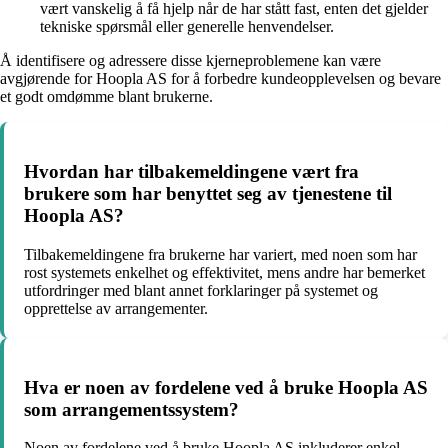
vært vanskelig å få hjelp når de har stått fast, enten det gjelder
tekniske spørsmål eller generelle henvendelser.
Å identifisere og adressere disse kjerneproblemene kan være
avgjørende for Hoopla AS for å forbedre kundeopplevelsen og bevare
et godt omdømme blant brukerne.
Hvordan har tilbakemeldingene vært fra
brukere som har benyttet seg av tjenestene til
Hoopla AS?
Tilbakemeldingene fra brukerne har variert, med noen som har
rost systemets enkelhet og effektivitet, mens andre har bemerket
utfordringer med blant annet forklaringer på systemet og
opprettelse av arrangementer.
Hva er noen av fordelene ved å bruke Hoopla AS
som arrangementssystem?
Noen av fordelene ved å bruke Hoopla AS inkluderer enkel