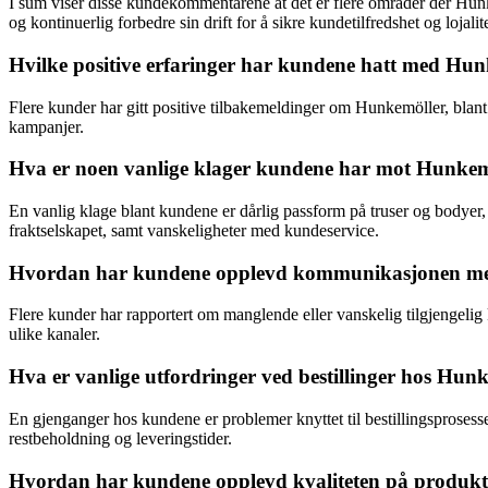
I sum viser disse kundekommentarene at det er flere områder der Hunk
og kontinuerlig forbedre sin drift for å sikre kundetilfredshet og lojalite
Hvilke positive erfaringer har kundene hatt med Hu
Flere kunder har gitt positive tilbakemeldinger om Hunkemöller, blant a
kampanjer.
Hva er noen vanlige klager kundene har mot Hunkem
En vanlig klage blant kundene er dårlig passform på truser og bodyer
fraktselskapet, samt vanskeligheter med kundeservice.
Hvordan har kundene opplevd kommunikasjonen m
Flere kunder har rapportert om manglende eller vanskelig tilgjengeli
ulike kanaler.
Hva er vanlige utfordringer ved bestillinger hos Hun
En gjenganger hos kundene er problemer knyttet til bestillingsproses
restbeholdning og leveringstider.
Hvordan har kundene opplevd kvaliteten på produkt