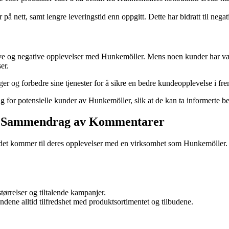
 på nett, samt lengre leveringstid enn oppgitt. Dette har bidratt til neg
ive og negative opplevelser med Hunkemöller. Mens noen kunder har vært
er.
r og forbedre sine tjenester for å sikre en bedre kundeopplevelse i fre
 for potensielle kunder av Hunkemöller, slik at de kan ta informerte be
En Sammendrag av Kommentarer
når det kommer til deres opplevelser med en virksomhet som Hunkemöller.
ørrelser og tiltalende kampanjer.
undene alltid tilfredshet med produktsortimentet og tilbudene.