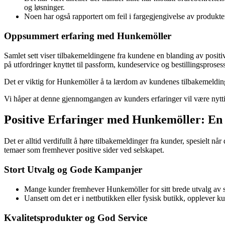
og løsninger.
Noen har også rapportert om feil i fargegjengivelse av produkter
Oppsummert erfaring med Hunkemöller
Samlet sett viser tilbakemeldingene fra kundene en blanding av posit
på utfordringer knyttet til passform, kundeservice og bestillingsprosess
Det er viktig for Hunkemöller å ta lærdom av kundenes tilbakemeldinge
Vi håper at denne gjennomgangen av kunders erfaringer vil være nyttig
Positive Erfaringer med Hunkemöller: 
Det er alltid verdifullt å høre tilbakemeldinger fra kunder, spesielt 
temaer som fremhever positive sider ved selskapet.
Stort Utvalg og Gode Kampanjer
Mange kunder fremhever Hunkemöller for sitt brede utvalg av st
Uansett om det er i nettbutikken eller fysisk butikk, opplever k
Kvalitetsprodukter og God Service