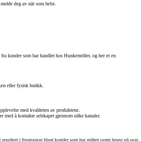
n melde deg av når som helst.
er fra kunder som har handlet hos Hunkemöller, og her er en
n eller fysisk butikk.
 opplevelse med kvaliteten av produktene.
r med å kontakte selskapet gjennom ulike kanaler.
r resultert i frustrasjon blant kunder som har måttet vente lenge på svar