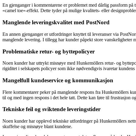
En gjenganger i kommentarene er problemet med dårlig passform på trus
«camel toe»-effekt. Dette tyder på mulige kvalitets- eller designprob
Manglende leveringskvalitet med PostNord
En annen gjenganger er utfordringer knyttet til leveranser via PostNord
manglende levering. I tillegg har kunder påpekt store vanskeligheter m
Problematiske retur- og byttepolicyer
Noen kunder har uttrykt misnøye med Hunkemöllers retur- og byttepolicy
rigiditet i selskapets policyer som ikke nødvendigvis ivaretar kundens 
Mangelfull kundeservice og kommunikasjon
Flere kommentarer peker på manglende respons fra Hunkemöllers kundese
til og med ingen respons i det hele tatt. Dette kan føre til frustrasjon og 
Tekniske feil og sviktende leveringstider
Noen kunder har opplevd tekniske utfordringer på Hunkemöllers nettsted,
skuffelse og misnøye blant kundene.