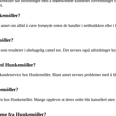
emöller har utfordringer med å imøtekomme kundenes forventninger og be
t.
nkemöller?
nnet om alltid å være fornøyde enten de handler i nettbutikken eller i f
öller?
, som resulterer i ubehagelig camel toe. Det nevnes også utfordringer 
ed Hunkemöller?
g kundeservice hos Hunkemöller. Blant annet nevnes problemer med å få
kemöller?
sen hos Hunkemöller. Mange opplever at deres ordre blir kansellert uten
ene fra Hunkemöller?