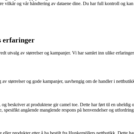
re vilkår og vår håndtering av dataene dine. Du har full kontroll og ka
 erfaringer
edt utvalg av størrelser og kampanjer. Vi har samlet inn ulike erfaring
g av størrelser og gode kampanjer, uavhengig om de handler i nettbutikke
 og beskriver at produktene gir camel toe. Dette har ført til en uheldig
, spesifikt angående manglende respons på henvendelser og utfordringe
e eller produkter etter å ha bestilt fra Hunkemöllers nettbutikk. Dette ha