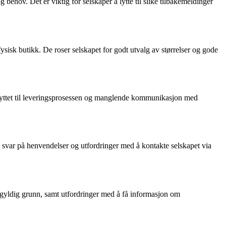
hov. Det er viktig for selskaper å lytte til slike tilbakemeldinger
ysisk butikk. De roser selskapet for godt utvalg av størrelser og gode
knyttet til leveringsprosessen og manglende kommunikasjon med
 svar på henvendelser og utfordringer med å kontakte selskapet via
 gyldig grunn, samt utfordringer med å få informasjon om