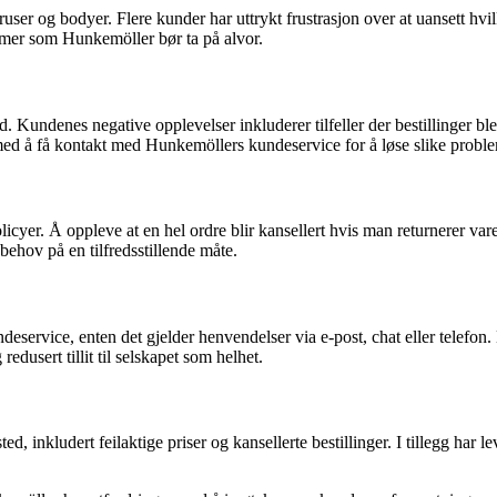
er og bodyer. Flere kunder har uttrykt frustrasjon over at uansett hvi
lemer som Hunkemöller bør ta på alvor.
. Kundenes negative opplevelser inkluderer tilfeller der bestillinger bl
ed å få kontakt med Hunkemöllers kundeservice for å løse slike probleme
er. Å oppleve at en hel ordre blir kansellert hvis man returnerer varer
behov på en tilfredsstillende måte.
rvice, enten det gjelder henvendelser via e-post, chat eller telefon. 
redusert tillit til selskapet som helhet.
 inkludert feilaktige priser og kansellerte bestillinger. I tillegg har le