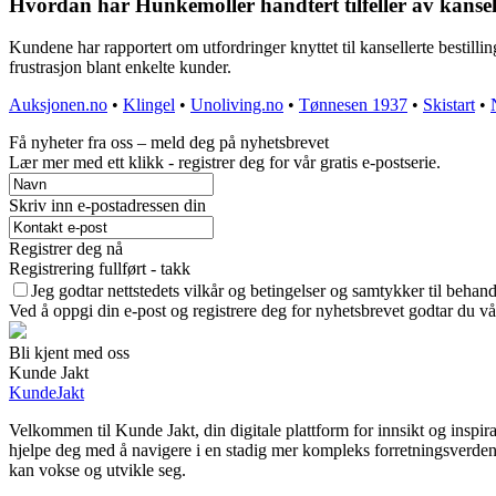
Hvordan har Hunkemöller håndtert tilfeller av kansell
Kundene har rapportert om utfordringer knyttet til kansellerte bestill
frustrasjon blant enkelte kunder.
Auksjonen.no
•
Klingel
•
Unoliving.no
•
Tønnesen 1937
•
Skistart
•
Få nyheter fra oss – meld deg på nyhetsbrevet
Lær mer med ett klikk - registrer deg for vår gratis e-postserie.
Skriv inn e-postadressen din
Registrer deg nå
Registrering fullført - takk
Jeg godtar nettstedets vilkår og betingelser og samtykker til behan
Ved å oppgi din e-post og registrere deg for nyhetsbrevet godtar du vå
Bli kjent med oss
Kunde Jakt
KundeJakt
Velkommen til Kunde Jakt, din digitale plattform for innsikt og inspir
hjelpe deg med å navigere i en stadig mer kompleks forretningsverden. 
kan vokse og utvikle seg.