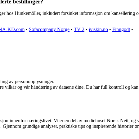
erte bestillinger?
inger hos Hunkemöller, inkludert forsinket informasjon om kansellering 
NA-KD.com
•
Sofacompany Norge
•
TV 2
•
iviskin.no
•
Finngodt
•
dling av personopplysninger.
re vilkår og vår håndtering av dataene dine. Du har full kontroll og ka
asjon innenfor næringslivet. Vi er en del av mediehuset Norsk Nett, og 
Gjennom grundige analyser, praktiske tips og inspirerende historier øns