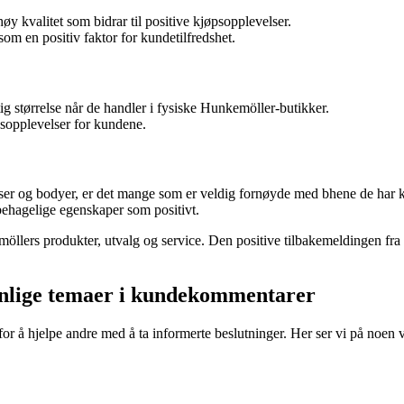
 kvalitet som bidrar til positive kjøpsopplevelser.
om en positiv faktor for kundetilfredshet.
ig størrelse når de handler i fysiske Hunkemöller-butikker.
psopplevelser for kundene.
er og bodyer, er det mange som er veldig fornøyde med bhene de har 
ehagelige egenskaper som positivt.
llers produkter, utvalg og service. Den positive tilbakemeldingen fra 
anlige temaer i kundekommentarer
r for å hjelpe andre med å ta informerte beslutninger. Her ser vi på noe