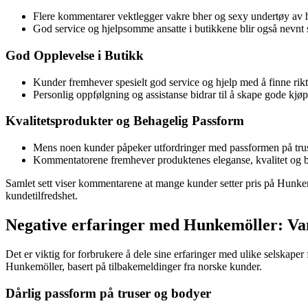
Flere kommentarer vektlegger vakre bher og sexy undertøy av høy
God service og hjelpsomme ansatte i butikkene blir også nevnt s
God Opplevelse i Butikk
Kunder fremhever spesielt god service og hjelp med å finne rikt
Personlig oppfølgning og assistanse bidrar til å skape gode kjø
Kvalitetsprodukter og Behagelig Passform
Mens noen kunder påpeker utfordringer med passformen på trus
Kommentatorene fremhever produktenes eleganse, kvalitet og b
Samlet sett viser kommentarene at mange kunder setter pris på Hunkemö
kundetilfredshet.
Negative erfaringer med Hunkemöller: V
Det er viktig for forbrukere å dele sine erfaringer med ulike selskape
Hunkemöller, basert på tilbakemeldinger fra norske kunder.
Dårlig passform på truser og bodyer