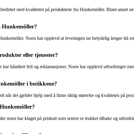
 tilfredshet med kvaliteten på produktene fra Hunkemöller. Blant annet ne
os Hunkemöller?
Hunkemöller. Noen har opplevd at leveringen tar betydelig lengre tid enn
rodukter eller tjenester?
r håndtert feil og reklamasjoner. Noen har opplevd utfordringer med å 
nkemöller i butikkene?
t når det gjelder hjelp med å finne riktig størrelse og kvaliteten på pro
l Hunkemöller?
r noen har klaget på priskutt som senere er trukket tilbake og utfordrin