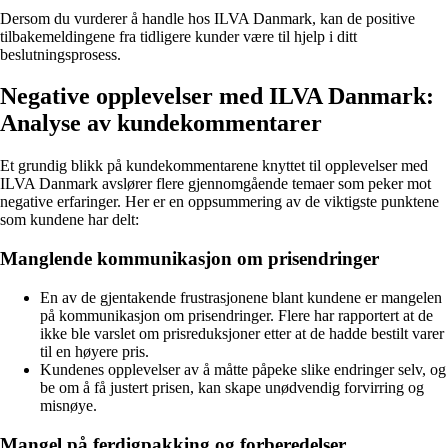
Dersom du vurderer å handle hos ILVA Danmark, kan de positive
tilbakemeldingene fra tidligere kunder være til hjelp i ditt
beslutningsprosess.
Negative opplevelser med ILVA Danmark:
Analyse av kundekommentarer
Et grundig blikk på kundekommentarene knyttet til opplevelser med
ILVA Danmark avslører flere gjennomgående temaer som peker mot
negative erfaringer. Her er en oppsummering av de viktigste punktene
som kundene har delt:
Manglende kommunikasjon om prisendringer
En av de gjentakende frustrasjonene blant kundene er mangelen
på kommunikasjon om prisendringer. Flere har rapportert at de
ikke ble varslet om prisreduksjoner etter at de hadde bestilt varer
til en høyere pris.
Kundenes opplevelser av å måtte påpeke slike endringer selv, og
be om å få justert prisen, kan skape unødvendig forvirring og
misnøye.
Mangel på ferdigpakking og forberedelser