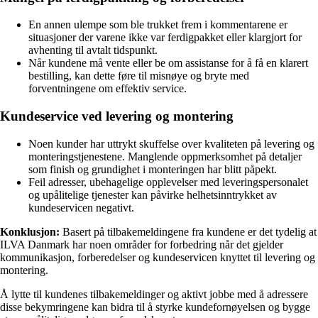
En annen ulempe som ble trukket frem i kommentarene er
situasjoner der varene ikke var ferdigpakket eller klargjort for
avhenting til avtalt tidspunkt.
Når kundene må vente eller be om assistanse for å få en klarert
bestilling, kan dette føre til misnøye og bryte med
forventningene om effektiv service.
Kundeservice ved levering og montering
Noen kunder har uttrykt skuffelse over kvaliteten på levering og
monteringstjenestene. Manglende oppmerksomhet på detaljer
som finish og grundighet i monteringen har blitt påpekt.
Feil adresser, ubehagelige opplevelser med leveringspersonalet
og upålitelige tjenester kan påvirke helhetsinntrykket av
kundeservicen negativt.
Konklusjon:
Basert på tilbakemeldingene fra kundene er det tydelig at
ILVA Danmark har noen områder for forbedring når det gjelder
kommunikasjon, forberedelser og kundeservicen knyttet til levering og
montering.
Å lytte til kundenes tilbakemeldinger og aktivt jobbe med å adressere
disse bekymringene kan bidra til å styrke kundefornøyelsen og bygge