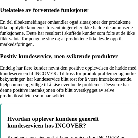
Utelatelse av forventede funksjoner
En del tilbakemeldinger omhandler også situasjoner der produktene
ikke oppfylte kundenes forventninger eller ikke hadde de annonserte
funksjonene. Dette har resultert i skuffede kunder som følte at de ikke
fikk valuta for pengene sine og at produktene ikke levde opp til
markedsføringen.
Positiv kundeservice, men sviktende produkter
Endelig har flere kunder nevnt den positive opplevelsen de hadde med
kundeservicen til INCOVER. Til tross for produktproblemer og andre
bekymringer, har kundeservice blitt rost for å være imøtekommende,
hjelpsomme og villige til å løse eventuelle problemer. Desverre har
denne positive interaksjonen ofte blitt overskygget av selve
produktkvaliteten som har sviktet.
Hvordan opplever kundene generelt
kundeservicen hos INCOVER?
Kundene synes generelt at kundeservicen hos INCOVER er