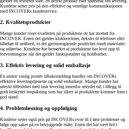
gjelder en feilsendt vare, en defekt produkt eller spørsmål om levering.
Kundene setter pris på den effektive og vennlige kommunikasjonen
med INCOVERs kundeservice.
2. Kvalitetsprodukter
Mange kunder roser kvaliteten på produktene de har mottatt fra
INCOVER. Enten det gjelder klokkereimer, deksler til telefoner eller
tilbehør til nettbrett, er det gjennomgående positivitet rundt materialer
og utførelse. Kundene har bemerket at produktene har levd opp til
forventningene når det gjelder funksjonalitet og holdbarhet.
3. Effektiv levering og solid emballasje
En annen vanlig positiv tilbakemelding handler om INCOVERs
effektive leveringstjeneste og solid emballasje. Mange kunder har
uttrykt tilfredshet med rask levering innenfor antydet tid, i tillegg til
godt beskyttet innpakning som har sikret at produktene kommer fram i
god stand.
4. Problemløsning og oppfølging
Kundene setter også pris på INCOVERs evne til å løse problemer og
følge opp saker på en betryggende måte. Enten det har vært feil i