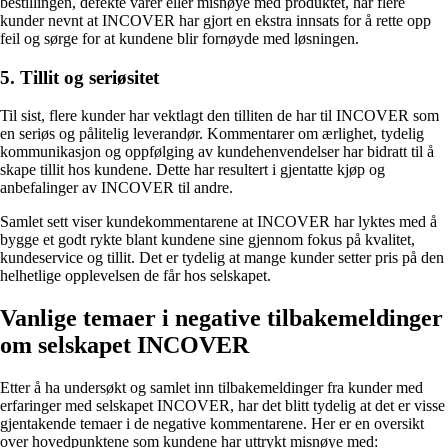
bestillingen, defekte varer eller misnøye med produktet, har flere
kunder nevnt at INCOVER har gjort en ekstra innsats for å rette opp
feil og sørge for at kundene blir fornøyde med løsningen.
5. Tillit og seriøsitet
Til sist, flere kunder har vektlagt den tilliten de har til INCOVER som
en seriøs og pålitelig leverandør. Kommentarer om ærlighet, tydelig
kommunikasjon og oppfølging av kundehenvendelser har bidratt til å
skape tillit hos kundene. Dette har resultert i gjentatte kjøp og
anbefalinger av INCOVER til andre.
Samlet sett viser kundekommentarene at INCOVER har lyktes med å
bygge et godt rykte blant kundene sine gjennom fokus på kvalitet,
kundeservice og tillit. Det er tydelig at mange kunder setter pris på den
helhetlige opplevelsen de får hos selskapet.
Vanlige temaer i negative tilbakemeldinger
om selskapet INCOVER
Etter å ha undersøkt og samlet inn tilbakemeldinger fra kunder med
erfaringer med selskapet INCOVER, har det blitt tydelig at det er visse
gjentakende temaer i de negative kommentarene. Her er en oversikt
over hovedpunktene som kundene har uttrykt misnøye med: