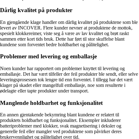
Dårlig kvalitet på produkter
En gjengående klage handler om dårlig kvalitet på produktene som ble
levert av INCOVER. Flere kunder nevner at produktene de mottok,
spesielt klokkereimer, viste seg å være av lav kvalitet og brøt raskt
sammen etter kort tids bruk. Dette har ført til stor skuffelse blant
kundene som forventet bedre holdbarhet og pålitelighet.
Problemer med levering og emballasje
Noen kunder har rapportert om problemer knyttet til levering og
emballasje. Det har vært tilfeller der feil produkter ble sendt, eller selve
leveringsprosessen tok lengre tid enn forventet. I tillegg har det vært
klager på skadet eller mangelfull emballasje, noe som resulterte i
ødelagte eller tapte produkter under transport.
Manglende holdbarhet og funksjonalitet
En annen gjentakende bekymring blant kundene er relatert til
produktets holdbarhet og funksjonalitet. Eksempler inkluderer
batteriproblemer med klokker, svak magnetisering i deksler og
generelle feil eller mangler ved produktene som påvirker deres
brukervennlighet og pålitelighet over tid.