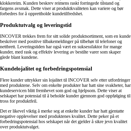
klokkereim. Kunden beskrev reimens raskt forringede tilstand og
fargens avsmak. Dette viser at produktkvaliteten kan variere og bør
forbedres for å opprettholde kundetilfredshet.
Produktutvalg og leveringstid
INCOVER trekkes frem for sitt solide produktsortiment, som en kunde
beskriver med positive tilbakemeldinger på tilbehør til telefoner og
nettbrett. Leveringstiden har også vært en suksessfaktor for mange
kunder, med rask og effektiv levering av bestilte varer som skaper
glede blant kundene.
Kundelojalitet og forbedringspotensial
Flere kunder uttrykker sin lojalitet til INCOVER selv etter utfordringer
med produktene. Selv om enkelte produkter har hatt sine svakheter, har
kundeservicen blitt fremhevet som god og hjelpsom. Dette viser at
selskapet har potensial til å beholde kunder gjennom god oppfølging til
tross for produktfeil.
Det er likevel viktig å merke seg at enkelte kunder har hatt gjentatte
negative opplevelser med produktenes kvalitet. Dette peker på et
forbedringspotensial hos selskapet når det gjelder å sikre jevn kvalitet
over produktutvalget.