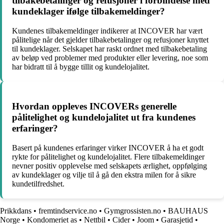
tilbakebetalinger og refusjoner i forbindelse med
kundeklager ifølge tilbakemeldinger?
Kundenes tilbakemeldinger indikerer at INCOVER har vært
pålitelige når det gjelder tilbakebetalinger og refusjoner knyttet
til kundeklager. Selskapet har raskt ordnet med tilbakebetaling
av beløp ved problemer med produkter eller levering, noe som
har bidratt til å bygge tillit og kundelojalitet.
Hvordan oppleves INCOVERs generelle
pålitelighet og kundelojalitet ut fra kundenes
erfaringer?
Basert på kundenes erfaringer virker INCOVER å ha et godt
rykte for pålitelighet og kundelojalitet. Flere tilbakemeldinger
nevner positiv opplevelse med selskapets ærlighet, oppfølging
av kundeklager og vilje til å gå den ekstra milen for å sikre
kundetilfredshet.
Prikkdans
•
fremtindservice.no
•
Gymgrossisten.no
•
BAUHAUS
Norge
•
Kondomeriet as
•
Nettbil
•
Cider
•
Joom
•
Garasjetid
•