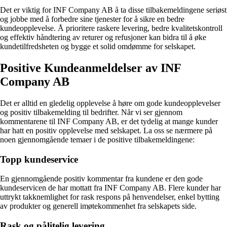
Det er viktig for INF Company AB å ta disse tilbakemeldingene seriøst
og jobbe med å forbedre sine tjenester for å sikre en bedre
kundeopplevelse. Å prioritere raskere levering, bedre kvalitetskontroll
og effektiv håndtering av returer og refusjoner kan bidra til å øke
kundetilfredsheten og bygge et solid omdømme for selskapet.
Positive Kundeanmeldelser av INF
Company AB
Det er alltid en gledelig opplevelse å høre om gode kundeopplevelser
og positiv tilbakemelding til bedrifter. Når vi ser gjennom
kommentarene til INF Company AB, er det tydelig at mange kunder
har hatt en positiv opplevelse med selskapet. La oss se nærmere på
noen gjennomgående temaer i de positive tilbakemeldingene:
Topp kundeservice
En gjennomgående positiv kommentar fra kundene er den gode
kundeservicen de har mottatt fra INF Company AB. Flere kunder har
uttrykt takknemlighet for rask respons på henvendelser, enkel bytting
av produkter og generell imøtekommenhet fra selskapets side.
Rask og pålitelig levering