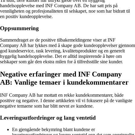
Til slutt, flere kunder har uttrykt glede over en hyggelig
handelsopplevelse med INF Company AB. De har satt pris på
vennligheten og profesjonaliteten til selskapet, noe som har bidratt til
en positiv kundeopplevelse.
Oppsummering
Sammendraget av de positive tilbakemeldingene viser at INF
Company AB har lykkes med å skape gode kundeopplevelser gjennom
god kundeservice, rask levering, kvalitetsprodukter og en generelt
hyggelig handelsopplevelse. Det er alltid inspirerende å høre om
selskaper som går den ekstra milen for å tilfredsstille sine kunder.
Negative erfaringer med INF Company
AB: Vanlige temaer i kundekommentarer
INF Company AB har mottatt en rekke kundekommentarer, både
positive og negative. I denne artikkelen vil vi fokusere på de vanligste
negative temaene som har blitt nevnt av kundene.
Leveringsutfordringer og lang ventetid
En gjengående bekymring blant kundene er
leveringsutfordringer og lengre ventetid enn det som opprinnelig