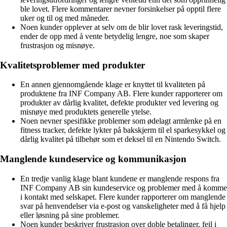
ble lovet. Flere kommentarer nevner forsinkelser på opptil flere
uker og til og med måneder.
Noen kunder opplever at selv om de blir lovet rask leveringstid,
ender de opp med å vente betydelig lengre, noe som skaper
frustrasjon og misnøye.
Kvalitetsproblemer med produkter
En annen gjennomgående klage er knyttet til kvaliteten på
produktene fra INF Company AB. Flere kunder rapporterer om
produkter av dårlig kvalitet, defekte produkter ved levering og
misnøye med produktets generelle ytelse.
Noen nevner spesifikke problemer som ødelagt armlenke på en
fitness tracker, defekte lykter på bakskjerm til el sparkesykkel og
dårlig kvalitet på tilbehør som et deksel til en Nintendo Switch.
Manglende kundeservice og kommunikasjon
En tredje vanlig klage blant kundene er manglende respons fra
INF Company AB sin kundeservice og problemer med å komme
i kontakt med selskapet. Flere kunder rapporterer om manglende
svar på henvendelser via e-post og vanskeligheter med å få hjelp
eller løsning på sine problemer.
Noen kunder beskriver frustrasjon over doble betalinger, feil i