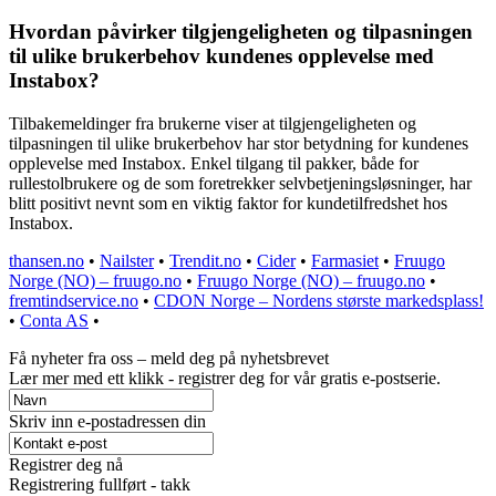
Hvordan påvirker tilgjengeligheten og tilpasningen
til ulike brukerbehov kundenes opplevelse med
Instabox?
Tilbakemeldinger fra brukerne viser at tilgjengeligheten og
tilpasningen til ulike brukerbehov har stor betydning for kundenes
opplevelse med Instabox. Enkel tilgang til pakker, både for
rullestolbrukere og de som foretrekker selvbetjeningsløsninger, har
blitt positivt nevnt som en viktig faktor for kundetilfredshet hos
Instabox.
thansen.no
•
Nailster
•
Trendit.no
•
Cider
•
Farmasiet
•
Fruugo
Norge (NO) – fruugo.no
•
Fruugo Norge (NO) – fruugo.no
•
fremtindservice.no
•
CDON Norge – Nordens største markedsplass!
•
Conta AS
•
Få nyheter fra oss – meld deg på nyhetsbrevet
Lær mer med ett klikk - registrer deg for vår gratis e-postserie.
Skriv inn e-postadressen din
Registrer deg nå
Registrering fullført - takk