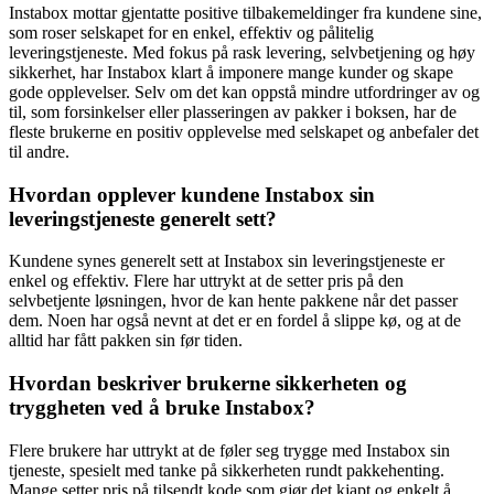
Instabox mottar gjentatte positive tilbakemeldinger fra kundene sine,
som roser selskapet for en enkel, effektiv og pålitelig
leveringstjeneste. Med fokus på rask levering, selvbetjening og høy
sikkerhet, har Instabox klart å imponere mange kunder og skape
gode opplevelser. Selv om det kan oppstå mindre utfordringer av og
til, som forsinkelser eller plasseringen av pakker i boksen, har de
fleste brukerne en positiv opplevelse med selskapet og anbefaler det
til andre.
Hvordan opplever kundene Instabox sin
leveringstjeneste generelt sett?
Kundene synes generelt sett at Instabox sin leveringstjeneste er
enkel og effektiv. Flere har uttrykt at de setter pris på den
selvbetjente løsningen, hvor de kan hente pakkene når det passer
dem. Noen har også nevnt at det er en fordel å slippe kø, og at de
alltid har fått pakken sin før tiden.
Hvordan beskriver brukerne sikkerheten og
tryggheten ved å bruke Instabox?
Flere brukere har uttrykt at de føler seg trygge med Instabox sin
tjeneste, spesielt med tanke på sikkerheten rundt pakkehenting.
Mange setter pris på tilsendt kode som gjør det kjapt og enkelt å