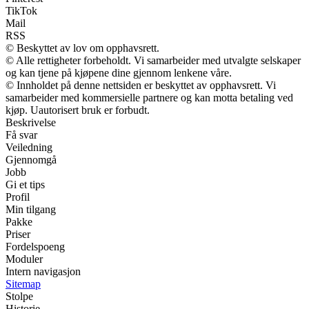
TikTok
Mail
RSS
© Beskyttet av lov om opphavsrett.
© Alle rettigheter forbeholdt. Vi samarbeider med utvalgte selskaper
og kan tjene på kjøpene dine gjennom lenkene våre.
© Innholdet på denne nettsiden er beskyttet av opphavsrett. Vi
samarbeider med kommersielle partnere og kan motta betaling ved
kjøp. Uautorisert bruk er forbudt.
Beskrivelse
Få svar
Veiledning
Gjennomgå
Jobb
Gi et tips
Profil
Min tilgang
Pakke
Priser
Fordelspoeng
Moduler
Intern navigasjon
Sitemap
Stolpe
Historie