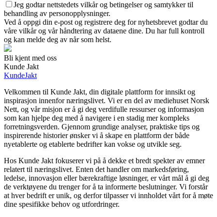
Jeg godtar nettstedets vilkår og betingelser og samtykker til
behandling av personopplysninger.
Ved å oppgi din e-post og registrere deg for nyhetsbrevet godtar du
våre vilkår og vår håndtering av dataene dine. Du har full kontroll
og kan melde deg av når som helst.
Bli kjent med oss
Kunde Jakt
KundeJakt
Velkommen til Kunde Jakt, din digitale plattform for innsikt og
inspirasjon innenfor næringslivet. Vi er en del av mediehuset Norsk
Nett, og vår misjon er å gi deg verdifulle ressurser og informasjon
som kan hjelpe deg med å navigere i en stadig mer kompleks
forretningsverden. Gjennom grundige analyser, praktiske tips og
inspirerende historier ønsker vi å skape en plattform der både
nyetablerte og etablerte bedrifter kan vokse og utvikle seg.
Hos Kunde Jakt fokuserer vi på å dekke et bredt spekter av emner
relatert til næringslivet. Enten det handler om markedsføring,
ledelse, innovasjon eller bærekraftige løsninger, er vårt mål å gi deg
de verktøyene du trenger for å ta informerte beslutninger. Vi forstår
at hver bedrift er unik, og derfor tilpasser vi innholdet vårt for å møte
dine spesifikke behov og utfordringer.