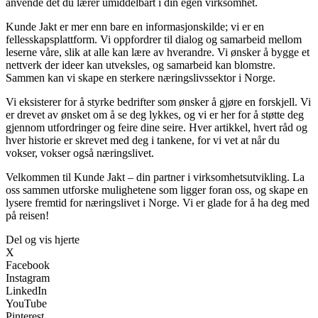
anvende det du lærer umiddelbart i din egen virksomhet.
Kunde Jakt er mer enn bare en informasjonskilde; vi er en
fellesskapsplattform. Vi oppfordrer til dialog og samarbeid mellom
leserne våre, slik at alle kan lære av hverandre. Vi ønsker å bygge et
nettverk der ideer kan utveksles, og samarbeid kan blomstre.
Sammen kan vi skape en sterkere næringslivssektor i Norge.
Vi eksisterer for å styrke bedrifter som ønsker å gjøre en forskjell. Vi
er drevet av ønsket om å se deg lykkes, og vi er her for å støtte deg
gjennom utfordringer og feire dine seire. Hver artikkel, hvert råd og
hver historie er skrevet med deg i tankene, for vi vet at når du
vokser, vokser også næringslivet.
Velkommen til Kunde Jakt – din partner i virksomhetsutvikling. La
oss sammen utforske mulighetene som ligger foran oss, og skape en
lysere fremtid for næringslivet i Norge. Vi er glade for å ha deg med
på reisen!
Del og vis hjerte
X
Facebook
Instagram
LinkedIn
YouTube
Pinterest