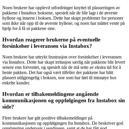
Noen brukere har opplevd utfordringer knyttet til plasseringen av
pakkene i Instabox boksene, spesielt når de blir lagt i de øverste
hyllene og innerst i boksen. Dette har skapt problemer for personer
som ikke når opp til de øverste hyllene, og noen har måttet vente på
hjelp for å få ut pakkene sine.
Hvordan reagerer brukerne på eventuelle
forsinkelser i leveransen via Instabox?
Noen brukere har uttrykt frustrasjon over forsinkelser i leveransen
via Instabox. Dette har skapt irritasjon særlig når pakkene blir levert
senere enn forventet, og spesielt når de må sette av ekstra tid for å
hente pakken. Det har også vært tilfeller der pakkene har blitt
plassert utilgjengelig i boksen, noe som har ført til misnøye hos
enkelte kunder.
Hvordan er tilbakemeldingene angående
kommunikasjonen og oppfølgingen fra Instabox sin
side?
Flere brukere har gitt positive tilbakemeldinger på
kommunikasjonen og oppfølgingen fra Instabox. De beskriver god
oppdatering underveis i sendingen, samt at de har fått god