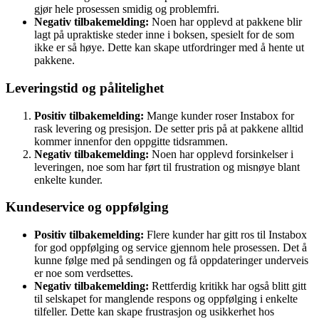
gjør hele prosessen smidig og problemfri.
Negativ tilbakemelding:
Noen har opplevd at pakkene blir
lagt på upraktiske steder inne i boksen, spesielt for de som
ikke er så høye. Dette kan skape utfordringer med å hente ut
pakkene.
Leveringstid og pålitelighet
Positiv tilbakemelding:
Mange kunder roser Instabox for
rask levering og presisjon. De setter pris på at pakkene alltid
kommer innenfor den oppgitte tidsrammen.
Negativ tilbakemelding:
Noen har opplevd forsinkelser i
leveringen, noe som har ført til frustration og misnøye blant
enkelte kunder.
Kundeservice og oppfølging
Positiv tilbakemelding:
Flere kunder har gitt ros til Instabox
for god oppfølging og service gjennom hele prosessen. Det å
kunne følge med på sendingen og få oppdateringer underveis
er noe som verdsettes.
Negativ tilbakemelding:
Rettferdig kritikk har også blitt gitt
til selskapet for manglende respons og oppfølging i enkelte
tilfeller. Dette kan skape frustrasjon og usikkerhet hos