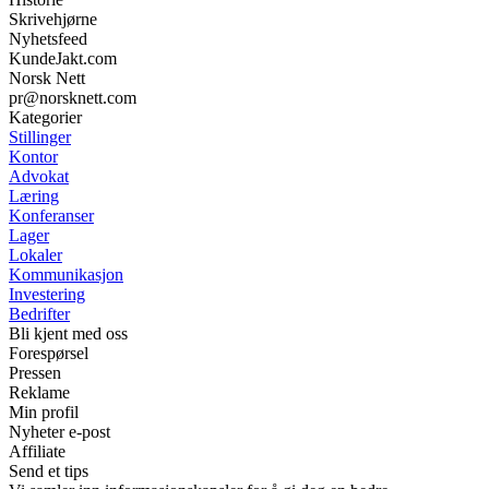
Skrivehjørne
Nyhetsfeed
KundeJakt.com
Norsk Nett
pr@norsknett.com
Kategorier
Stillinger
Kontor
Advokat
Læring
Konferanser
Lager
Lokaler
Kommunikasjon
Investering
Bedrifter
Bli kjent med oss
Forespørsel
Pressen
Reklame
Min profil
Nyheter e-post
Affiliate
Send et tips