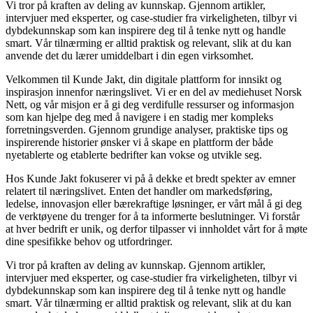
Vi tror på kraften av deling av kunnskap. Gjennom artikler,
intervjuer med eksperter, og case-studier fra virkeligheten, tilbyr vi
dybdekunnskap som kan inspirere deg til å tenke nytt og handle
smart. Vår tilnærming er alltid praktisk og relevant, slik at du kan
anvende det du lærer umiddelbart i din egen virksomhet.
Velkommen til Kunde Jakt, din digitale plattform for innsikt og
inspirasjon innenfor næringslivet. Vi er en del av mediehuset Norsk
Nett, og vår misjon er å gi deg verdifulle ressurser og informasjon
som kan hjelpe deg med å navigere i en stadig mer kompleks
forretningsverden. Gjennom grundige analyser, praktiske tips og
inspirerende historier ønsker vi å skape en plattform der både
nyetablerte og etablerte bedrifter kan vokse og utvikle seg.
Hos Kunde Jakt fokuserer vi på å dekke et bredt spekter av emner
relatert til næringslivet. Enten det handler om markedsføring,
ledelse, innovasjon eller bærekraftige løsninger, er vårt mål å gi deg
de verktøyene du trenger for å ta informerte beslutninger. Vi forstår
at hver bedrift er unik, og derfor tilpasser vi innholdet vårt for å møte
dine spesifikke behov og utfordringer.
Vi tror på kraften av deling av kunnskap. Gjennom artikler,
intervjuer med eksperter, og case-studier fra virkeligheten, tilbyr vi
dybdekunnskap som kan inspirere deg til å tenke nytt og handle
smart. Vår tilnærming er alltid praktisk og relevant, slik at du kan