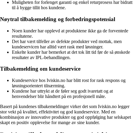
Muligheten for forlenget garanti og enkel returprosess har bidratt
til å bygge tillit hos kundene.
Nøytral tilbakemelding og forbedringspotensial
Noen kunder har opplevd at produktene ikke ga de forventede
resultatene.
Det har vært tilfeller av defekte produkter ved mottak, men
kundeservicen har alltid vært rask med løsninger.
Enkelte kunder har bemerket at det tok litt tid før de så ønskede
resultater av IPL-behandlingen.
Tilbakemelding om kundeservice
Kundeservice hos Iviskin.no har blitt rost for rask respons og
løsningsorientert tilnærming.
Kundene har uttrykt at de føler seg godt ivaretatt og at
henvendelser blir håndtert på en profesjonell måte.
Basert på kundenes tilbakemeldinger virker det som Iviskin.no legger
stor vekt på kvalitet, effektivitet og god kundeservice. Med en
kombinasjon av innovative produkter og god oppfølging har selskapet
skapt en positiv opplevelse for mange av sine kunder.