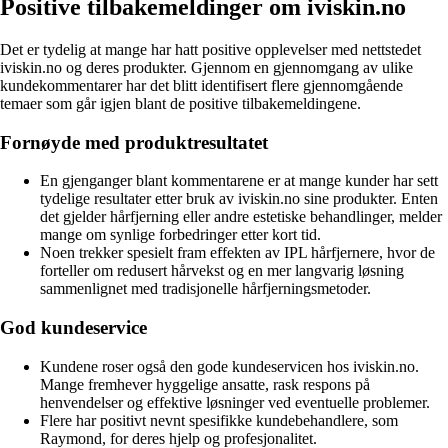
Positive tilbakemeldinger om iviskin.no
Det er tydelig at mange har hatt positive opplevelser med nettstedet
iviskin.no og deres produkter. Gjennom en gjennomgang av ulike
kundekommentarer har det blitt identifisert flere gjennomgående
temaer som går igjen blant de positive tilbakemeldingene.
Fornøyde med produktresultatet
En gjenganger blant kommentarene er at mange kunder har sett
tydelige resultater etter bruk av iviskin.no sine produkter. Enten
det gjelder hårfjerning eller andre estetiske behandlinger, melder
mange om synlige forbedringer etter kort tid.
Noen trekker spesielt fram effekten av IPL hårfjernere, hvor de
forteller om redusert hårvekst og en mer langvarig løsning
sammenlignet med tradisjonelle hårfjerningsmetoder.
God kundeservice
Kundene roser også den gode kundeservicen hos iviskin.no.
Mange fremhever hyggelige ansatte, rask respons på
henvendelser og effektive løsninger ved eventuelle problemer.
Flere har positivt nevnt spesifikke kundebehandlere, som
Raymond, for deres hjelp og profesjonalitet.