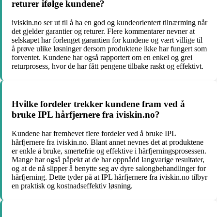
returer ifølge kundene?
iviskin.no ser ut til å ha en god og kundeorientert tilnærming når
det gjelder garantier og returer. Flere kommentarer nevner at
selskapet har forlenget garantien for kundene og vært villige til
å prøve ulike løsninger dersom produktene ikke har fungert som
forventet. Kundene har også rapportert om en enkel og grei
returprosess, hvor de har fått pengene tilbake raskt og effektivt.
Hvilke fordeler trekker kundene fram ved å
bruke IPL hårfjernere fra iviskin.no?
Kundene har fremhevet flere fordeler ved å bruke IPL
hårfjernere fra iviskin.no. Blant annet nevnes det at produktene
er enkle å bruke, smertefrie og effektive i hårfjerningsprosessen.
Mange har også påpekt at de har oppnådd langvarige resultater,
og at de nå slipper å benytte seg av dyre salongbehandlinger for
hårfjerning. Dette tyder på at IPL hårfjernere fra iviskin.no tilbyr
en praktisk og kostnadseffektiv løsning.