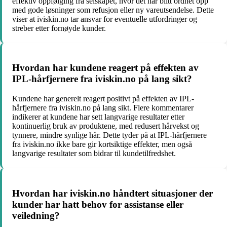
effektiv oppfølging fra selskapet, hvor det har blitt ordnet opp
med gode løsninger som refusjon eller ny vareutsendelse. Dette
viser at iviskin.no tar ansvar for eventuelle utfordringer og
streber etter fornøyde kunder.
Hvordan har kundene reagert på effekten av
IPL-hårfjernere fra iviskin.no på lang sikt?
Kundene har generelt reagert positivt på effekten av IPL-
hårfjernere fra iviskin.no på lang sikt. Flere kommentarer
indikerer at kundene har sett langvarige resultater etter
kontinuerlig bruk av produktene, med redusert hårvekst og
tynnere, mindre synlige hår. Dette tyder på at IPL-hårfjernere
fra iviskin.no ikke bare gir kortsiktige effekter, men også
langvarige resultater som bidrar til kundetilfredshet.
Hvordan har iviskin.no håndtert situasjoner der
kunder har hatt behov for assistanse eller
veiledning?