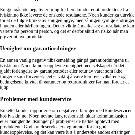
En gjengående negativ erfaring fra flere kunder er at produktene fra
iviskin.no ikke leverte de ønskede resultatene. Noen kunder ga uttrykk
for at de fulgte bruksanvisningen nøye, men så ingen synlige endringer
i huden eller hårfjerningen. Det er viktig å merke seg at resultatene kan
variere fra person til person, og det er derfor alltid en risiko når man
prøver ut nye produkter.
Uenighet om garantiordninger
En annen vanlig negativ tilbakemelding går på garantiordningene til
iviskin.no. Noen kunder opplevde uenighet med selskapet når det
gjaldt forlengelse av garantiperioder eller retur av varer som ikke
fungerte som forventet. Det er viktig å være klar over vilkårene og
betingelsene knyttet til garantier og returordninger før man foretar et
kjøp.
Problemer med kundeservice
Enkelte kunder rapporterte om negative erfaringer med kundeservicen
hos iviskin.no. Noen nevnte lang responstid, uklar kommunikasjon
eller manglende løsninger på problemer de hadde opplevd med
produktene. God kundeservice er avgjørende for en god
kundeopplevelse, og det kan være lurt å undersøke andres erfaringer