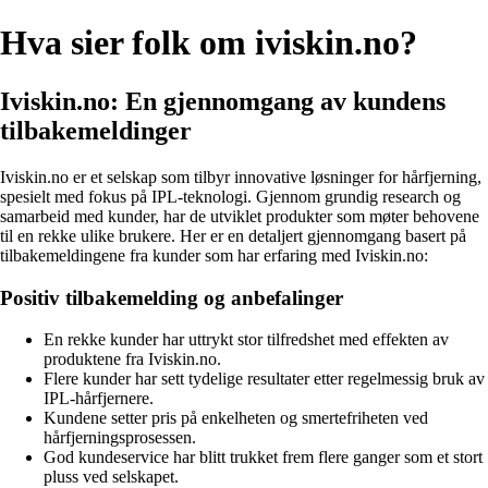
Hva sier folk om iviskin.no?
Iviskin.no: En gjennomgang av kundens
tilbakemeldinger
Iviskin.no er et selskap som tilbyr innovative løsninger for hårfjerning,
spesielt med fokus på IPL-teknologi. Gjennom grundig research og
samarbeid med kunder, har de utviklet produkter som møter behovene
til en rekke ulike brukere. Her er en detaljert gjennomgang basert på
tilbakemeldingene fra kunder som har erfaring med Iviskin.no:
Positiv tilbakemelding og anbefalinger
En rekke kunder har uttrykt stor tilfredshet med effekten av
produktene fra Iviskin.no.
Flere kunder har sett tydelige resultater etter regelmessig bruk av
IPL-hårfjernere.
Kundene setter pris på enkelheten og smertefriheten ved
hårfjerningsprosessen.
God kundeservice har blitt trukket frem flere ganger som et stort
pluss ved selskapet.