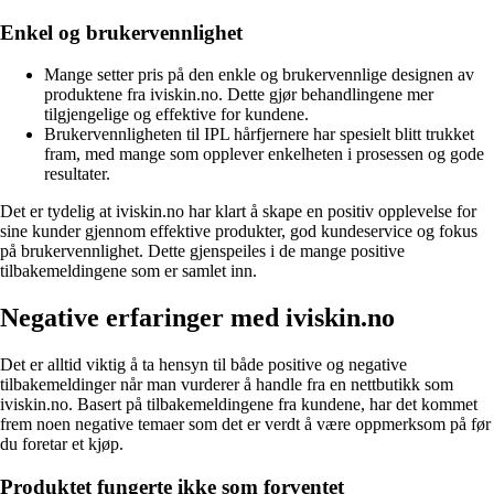
Enkel og brukervennlighet
Mange setter pris på den enkle og brukervennlige designen av
produktene fra iviskin.no. Dette gjør behandlingene mer
tilgjengelige og effektive for kundene.
Brukervennligheten til IPL hårfjernere har spesielt blitt trukket
fram, med mange som opplever enkelheten i prosessen og gode
resultater.
Det er tydelig at iviskin.no har klart å skape en positiv opplevelse for
sine kunder gjennom effektive produkter, god kundeservice og fokus
på brukervennlighet. Dette gjenspeiles i de mange positive
tilbakemeldingene som er samlet inn.
Negative erfaringer med iviskin.no
Det er alltid viktig å ta hensyn til både positive og negative
tilbakemeldinger når man vurderer å handle fra en nettbutikk som
iviskin.no. Basert på tilbakemeldingene fra kundene, har det kommet
frem noen negative temaer som det er verdt å være oppmerksom på før
du foretar et kjøp.
Produktet fungerte ikke som forventet