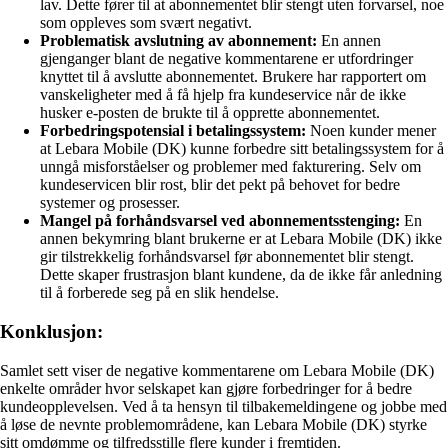
lav. Dette fører til at abonnementet blir stengt uten forvarsel, noe
som oppleves som svært negativt.
Problematisk avslutning av abonnement:
En annen
gjenganger blant de negative kommentarene er utfordringer
knyttet til å avslutte abonnementet. Brukere har rapportert om
vanskeligheter med å få hjelp fra kundeservice når de ikke
husker e-posten de brukte til å opprette abonnementet.
Forbedringspotensial i betalingssystem:
Noen kunder mener
at Lebara Mobile (DK) kunne forbedre sitt betalingssystem for å
unngå misforståelser og problemer med fakturering. Selv om
kundeservicen blir rost, blir det pekt på behovet for bedre
systemer og prosesser.
Mangel på forhåndsvarsel ved abonnementsstenging:
En
annen bekymring blant brukerne er at Lebara Mobile (DK) ikke
gir tilstrekkelig forhåndsvarsel før abonnementet blir stengt.
Dette skaper frustrasjon blant kundene, da de ikke får anledning
til å forberede seg på en slik hendelse.
Konklusjon:
Samlet sett viser de negative kommentarene om Lebara Mobile (DK)
enkelte områder hvor selskapet kan gjøre forbedringer for å bedre
kundeopplevelsen. Ved å ta hensyn til tilbakemeldingene og jobbe med
å løse de nevnte problemområdene, kan Lebara Mobile (DK) styrke
sitt omdømme og tilfredsstille flere kunder i fremtiden.