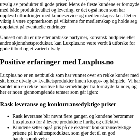
utvalg av produkter til gode priser. Mens de fleste kundene er fornøyde
med både produktkvalitet og levering, er det også noen som har
opplevd utfordringer med kundeservice og medlemskapssaker. Det er
viktig å være oppmerksom på vilkårene for medlemskap og holde seg
oppdatert på eventuelle endringer.
Uansett om du er ute etter arabiske parfymer, koreansk hudpleie eller
andre skjønnhetsprodukter, kan Luxplus.no være verdt å utforske for
gode tilbud og et variert utvalg.
Positive erfaringer med Luxplus.no
Luxplus.no er en nettbutikk som har vunnet over en rekke kunder med
sitt brede utvalg av kvalitetsprodukter innen kropps- og hårpleie. Vi har
samlet inn en rekke positive tilbakemeldinger fra fornøyde kunder, og
her er noen gjennomgående temaer som går igjen:
Rask leveranse og konkurransedyktige priser
Rask leveranse blir nevnt flere ganger, og kundene berømmer
Luxplus.no for å levere produktene hurtig og effektivt.
Kundene setter også pris på de ekstremt konkurransedyktige
prisene på kvalitetsprodukter, som gjør det til en god
handelsopplevelse.