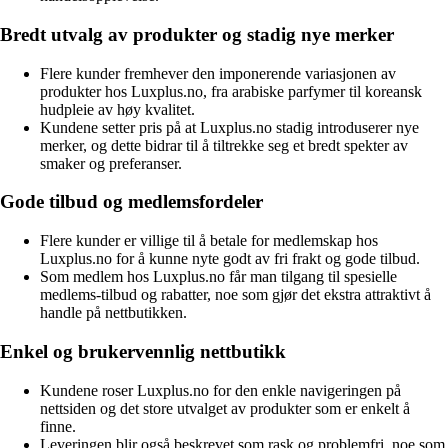
Bredt utvalg av produkter og stadig nye merker
Flere kunder fremhever den imponerende variasjonen av
produkter hos Luxplus.no, fra arabiske parfymer til koreansk
hudpleie av høy kvalitet.
Kundene setter pris på at Luxplus.no stadig introduserer nye
merker, og dette bidrar til å tiltrekke seg et bredt spekter av
smaker og preferanser.
Gode tilbud og medlemsfordeler
Flere kunder er villige til å betale for medlemskap hos
Luxplus.no for å kunne nyte godt av fri frakt og gode tilbud.
Som medlem hos Luxplus.no får man tilgang til spesielle
medlems-tilbud og rabatter, noe som gjør det ekstra attraktivt å
handle på nettbutikken.
Enkel og brukervennlig nettbutikk
Kundene roser Luxplus.no for den enkle navigeringen på
nettsiden og det store utvalget av produkter som er enkelt å
finne.
Leveringen blir også beskrevet som rask og problemfri, noe som