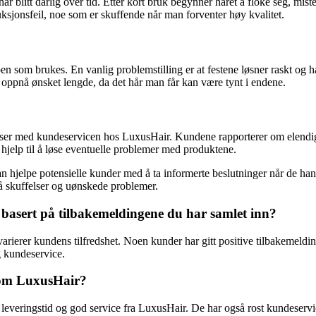
blitt dårlig over tid. Etter kort bruk begynner håret å floke seg, miste f
duksjonsfeil, noe som er skuffende når man forventer høy kvalitet.
pen som brukes. En vanlig problemstilling er at festene løsner raskt og h
 oppnå ønsket lengde, da det hår man får kan være tynt i endene.
lser med kundeservicen hos LuxusHair. Kundene rapporterer om elendig
te hjelp til å løse eventuelle problemer med produktene.
kan hjelpe potensielle kunder med å ta informerte beslutninger når de 
å skuffelser og uønskede problemer.
basert på tilbakemeldingene du har samlet inn?
arierer kundens tilfredshet. Noen kunder har gitt positive tilbakemeldi
g kundeservice.
 om LuxusHair?
leveringstid og god service fra LuxusHair. De har også rost kundeservice