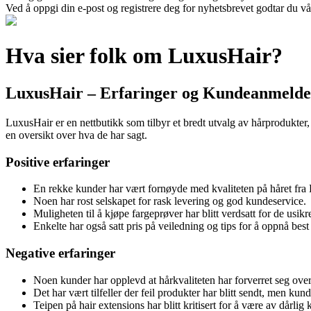
Ved å oppgi din e-post og registrere deg for nyhetsbrevet godtar du vå
Hva sier folk om LuxusHair?
LuxusHair – Erfaringer og Kundeanmelde
LuxusHair er en nettbutikk som tilbyr et bredt utvalg av hårprodukter,
en oversikt over hva de har sagt.
Positive erfaringer
En rekke kunder har vært fornøyde med kvaliteten på håret fra
Noen har rost selskapet for rask levering og god kundeservice.
Muligheten til å kjøpe fargeprøver har blitt verdsatt for de usikr
Enkelte har også satt pris på veiledning og tips for å oppnå bes
Negative erfaringer
Noen kunder har opplevd at hårkvaliteten har forverret seg over ti
Det har vært tilfeller der feil produkter har blitt sendt, men kun
Teipen på hair extensions har blitt kritisert for å være av dårlig 