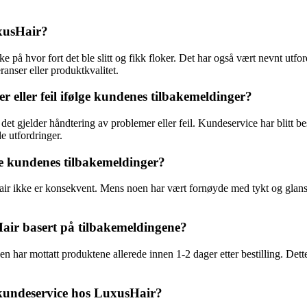
uxusHair?
e på hvor fort det ble slitt og fikk floker. Det har også vært nevnt utf
ranser eller produktkvalitet.
eller feil ifølge kundenes tilbakemeldinger?
et gjelder håndtering av problemer eller feil. Kundeservice har blitt be
e utfordringer.
e kundenes tilbakemeldinger?
 ikke er konsekvent. Mens noen har vært fornøyde med tykt og glansfullt 
air basert på tilbakemeldingene?
n har mottatt produktene allerede innen 1-2 dager etter bestilling. Dette
 kundeservice hos LuxusHair?