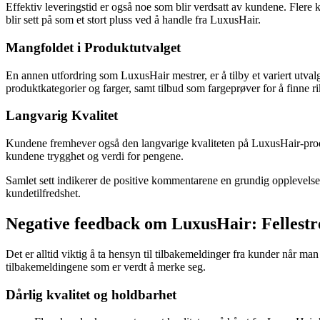
Effektiv leveringstid er også noe som blir verdsatt av kundene. Flere 
blir sett på som et stort pluss ved å handle fra LuxusHair.
Mangfoldet i Produktutvalget
En annen utfordring som LuxusHair mestrer, er å tilby et variert utval
produktkategorier og farger, samt tilbud som fargeprøver for å finne r
Langvarig Kvalitet
Kundene fremhever også den langvarige kvaliteten på LuxusHair-produk
kundene trygghet og verdi for pengene.
Samlet sett indikerer de positive kommentarene en grundig opplevelse m
kundetilfredshet.
Negative feedback om LuxusHair: Felles
Det er alltid viktig å ta hensyn til tilbakemeldinger fra kunder når m
tilbakemeldingene som er verdt å merke seg.
Dårlig kvalitet og holdbarhet