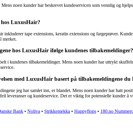
 Mens noen kunder har beskrevet kundeservicen som vennlig og hjelpso
ne hos LuxusHair?
r inkluderer tape extensions, keratin extensions og fargeprøver. Kunde
il merket.
ngene hos LuxusHair ifølge kundenes tilbakemeldinger
lt i kundenes tilbakemeldinger. Mens noen kunder har uttrykt skuffelse 
 service.
lsen med LuxusHair basert på tilbakemeldingene du 
gene jeg har samlet inn, er blandet. Mens noen kunder har hatt positiv
t, feil leveranser og kundeservice. Det er viktig for potensielle kunder å 
anske Bank
•
Noliva
•
Strikkemekka
•
Happyflops
•
180.no Nummero