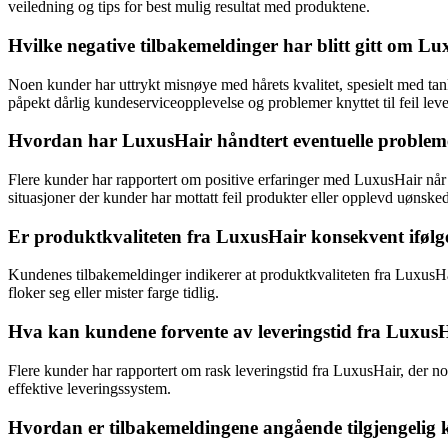
veiledning og tips for best mulig resultat med produktene.
Hvilke negative tilbakemeldinger har blitt gitt om L
Noen kunder har uttrykt misnøye med hårets kvalitet, spesielt med tank
påpekt dårlig kundeserviceopplevelse og problemer knyttet til feil leve
Hvordan har LuxusHair håndtert eventuelle problemer 
Flere kunder har rapportert om positive erfaringer med LuxusHair når d
situasjoner der kunder har mottatt feil produkter eller opplevd uønsked
Er produktkvaliteten fra LuxusHair konsekvent ifølg
Kundenes tilbakemeldinger indikerer at produktkvaliteten fra LuxusHair
floker seg eller mister farge tidlig.
Hva kan kundene forvente av leveringstid fra LuxusH
Flere kunder har rapportert om rask leveringstid fra LuxusHair, der noe
effektive leveringssystem.
Hvordan er tilbakemeldingene angående tilgjengelig