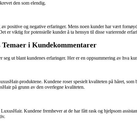
krevet den som elendig.
 av positive og negative erfaringer. Mens noen kunder har vært fornøy
Det er viktig for potensielle kunder å ta hensyn til disse varierende er
les Temaer i Kundekommentarer
er seg ut blant kundenes erfaringer. Her er en oppsummering av hva ku
xusHair-produktene. Kundene roser spesielt kvaliteten på håret, som be
usHair på grunn av den overlegne kvaliteten.
LuxusHair. Kundene fremhever at de har fått rask og hjelpsom assistans
iv.