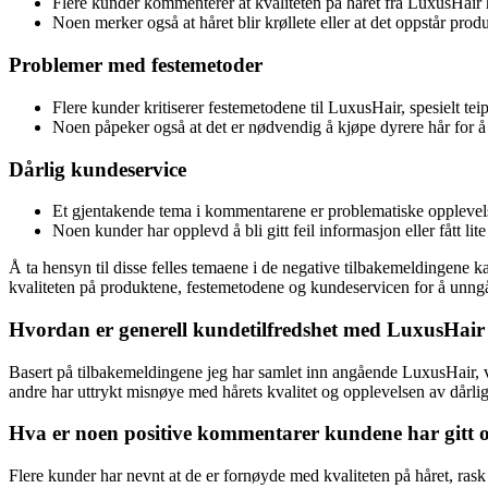
Flere kunder kommenterer at kvaliteten på håret fra LuxusHair har 
Noen merker også at håret blir krøllete eller at det oppstår pro
Problemer med festemetoder
Flere kunder kritiserer festemetodene til LuxusHair, spesielt tei
Noen påpeker også at det er nødvendig å kjøpe dyrere hår for å
Dårlig kundeservice
Et gjentakende tema i kommentarene er problematiske oppleve
Noen kunder har opplevd å bli gitt feil informasjon eller fått li
Å ta hensyn til disse felles temaene i de negative tilbakemeldingene 
kvaliteten på produktene, festemetodene og kundeservicen for å unng
Hvordan er generell kundetilfredshet med LuxusHair 
Basert på tilbakemeldingene jeg har samlet inn angående LuxusHair, v
andre har uttrykt misnøye med hårets kvalitet og opplevelsen av dårli
Hva er noen positive kommentarer kundene har gitt
Flere kunder har nevnt at de er fornøyde med kvaliteten på håret, rask 