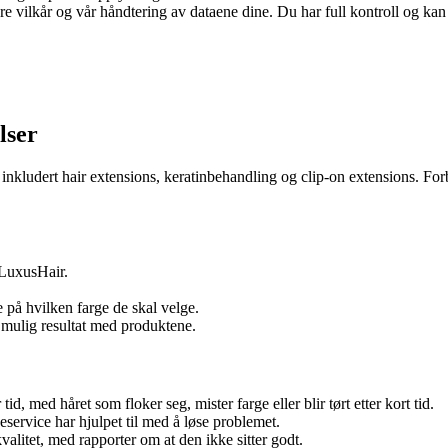
re vilkår og vår håndtering av dataene dine. Du har full kontroll og ka
lser
 inkludert hair extensions, keratinbehandling og clip-on extensions. Forb
 LuxusHair.
e på hvilken farge de skal velge.
t mulig resultat med produktene.
d, med håret som floker seg, mister farge eller blir tørt etter kort tid.
deservice har hjulpet til med å løse problemet.
kvalitet, med rapporter om at den ikke sitter godt.