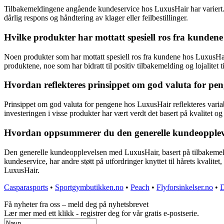
Tilbakemeldingene angående kundeservice hos LuxusHair har variert.
dårlig respons og håndtering av klager eller feilbestillinger.
Hvilke produkter har mottatt spesiell ros fra kunde
Noen produkter som har mottatt spesiell ros fra kundene hos LuxusHai
produktene, noe som har bidratt til positiv tilbakemelding og lojalitet t
Hvordan reflekteres prinsippet om god valuta for pe
Prinsippet om god valuta for pengene hos LuxusHair reflekteres variabe
investeringen i visse produkter har vært verdt det basert på kvalitet og
Hvordan oppsummerer du den generelle kundeoppleve
Den generelle kundeopplevelsen med LuxusHair, basert på tilbakemeldin
kundeservice, har andre støtt på utfordringer knyttet til hårets kvalite
LuxusHair.
Casparasports
•
Sportgymbutikken.no
•
Peach
•
Flyforsinkelser.no
•
D
Få nyheter fra oss – meld deg på nyhetsbrevet
Lær mer med ett klikk - registrer deg for vår gratis e-postserie.