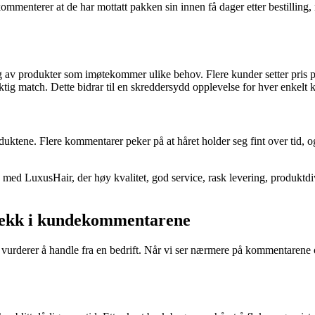
kommenterer at de har mottatt pakken sin innen få dager etter bestilling
g av produkter som imøtekommer ulike behov. Flere kunder setter pris på
iktig match. Dette bidrar til en skreddersydd opplevelse for hver enkelt 
tene. Flere kommentarer peker på at håret holder seg fint over tid, og
ed LuxusHair, der høy kvalitet, god service, rask levering, produktdiver
trekk i kundekommentarene
an vurderer å handle fra en bedrift. Når vi ser nærmere på kommentarene 