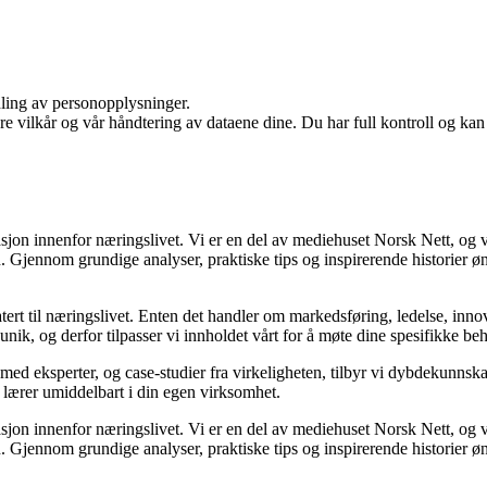
dling av personopplysninger.
re vilkår og vår håndtering av dataene dine. Du har full kontroll og ka
asjon innenfor næringslivet. Vi er en del av mediehuset Norsk Nett, og 
Gjennom grundige analyser, praktiske tips og inspirerende historier øns
ert til næringslivet. Enten det handler om markedsføring, ledelse, innov
r unik, og derfor tilpasser vi innholdet vårt for å møte dine spesifikke be
 med eksperter, og case-studier fra virkeligheten, tilbyr vi dybdekunnsk
u lærer umiddelbart i din egen virksomhet.
asjon innenfor næringslivet. Vi er en del av mediehuset Norsk Nett, og 
Gjennom grundige analyser, praktiske tips og inspirerende historier øns