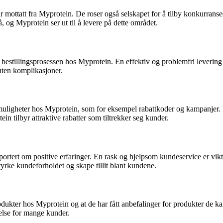
 har mottatt fra Myprotein. De roser også selskapet for å tilby konkurr
å, og Myprotein ser ut til å levere på dette området.
stillingsprosessen hos Myprotein. En effektiv og problemfri levering er 
 uten komplikasjoner.
ttmuligheter hos Myprotein, som for eksempel rabattkoder og kampanjer. 
n tilbyr attraktive rabatter som tiltrekker seg kunder.
rtert om positive erfaringer. En rask og hjelpsom kundeservice er vikti
 styrke kundeforholdet og skape tillit blant kundene.
rodukter hos Myprotein og at de har fått anbefalinger for produkter de k
else for mange kunder.