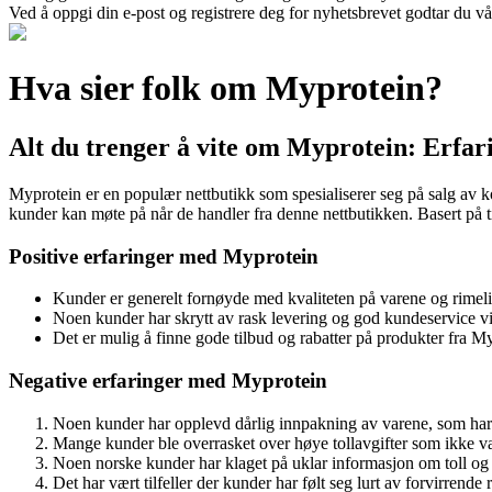
Ved å oppgi din e-post og registrere deg for nyhetsbrevet godtar du vå
Hva sier folk om Myprotein?
Alt du trenger å vite om Myprotein: Erfar
Myprotein er en populær nettbutikk som spesialiserer seg på salg av ko
kunder kan møte på når de handler fra denne nettbutikken. Basert på 
Positive erfaringer med Myprotein
Kunder er generelt fornøyde med kvaliteten på varene og rimelig
Noen kunder har skrytt av rask levering og god kundeservice vi
Det er mulig å finne gode tilbud og rabatter på produkter fra M
Negative erfaringer med Myprotein
Noen kunder har opplevd dårlig innpakning av varene, som har f
Mange kunder ble overrasket over høye tollavgifter som ikke va
Noen norske kunder har klaget på uklar informasjon om toll og e
Det har vært tilfeller der kunder har følt seg lurt av forvirrende 