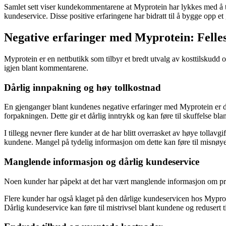
Samlet sett viser kundekommentarene at Myprotein har lykkes med å ti
kundeservice. Disse positive erfaringene har bidratt til å bygge opp et
Negative erfaringer med Myprotein: Fell
Myprotein er en nettbutikk som tilbyr et bredt utvalg av kosttilskudd
igjen blant kommentarene.
Dårlig innpakning og høy tollkostnad
En gjenganger blant kundenes negative erfaringer med Myprotein er dår
forpakningen. Dette gir et dårlig inntrykk og kan føre til skuffelse bl
I tillegg nevner flere kunder at de har blitt overrasket av høye tollav
kundene. Mangel på tydelig informasjon om dette kan føre til misnøye
Manglende informasjon og dårlig kundeservice
Noen kunder har påpekt at det har vært manglende informasjon om pro
Flere kunder har også klaget på den dårlige kundeservicen hos Mypro
Dårlig kundeservice kan føre til mistrivsel blant kundene og redusert till