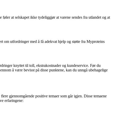
ler at selskapet ikke tydeliggjør at varene sendes fra utlandet og at
rt om utfordringer med å få adekvat hjelp og støtte fra Myproteins
dringer knyttet til toll, ekstrakostnader og kundeservice. Før du
 Gjennom å være bevisst på disse punktene, kan du unngå ubehagelige
i flere gjennomgående positive temaer som går igjen. Disse temaene
ve erfaringene: