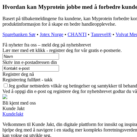
Hvordan kan Myprotein jobbe med å forbedre kundeop
Basert på tilbakemeldingene fra kundene, kan Myprotein forbedre komm
produktinformasjon for å skape en bedre handleopplevelse.
Sparebanken Sør
•
Jotex Norge
•
CHANTI
•
Tanrevel®
•
Volvat Med
Få nyheter fra oss – meld deg på nyhetsbrevet
Lær mer med ett klikk - registrer deg for vår gratis e-postserie.
Skriv inn e-postadressen din
Registrer deg nå
Registrering fullført - takk
Jeg godtar nettstedets vilkår og betingelser og samtykker til behan
Ved å oppgi din e-post og registrere deg for nyhetsbrevet godtar du vå
Bli kjent med oss
Kunde Jakt
KundeJakt
Velkommen til Kunde Jakt, din digitale plattform for innsikt og inspir
hjelpe deg med å navigere i en stadig mer kompleks forretningsverden. 
kan vokse og utvikle seg.