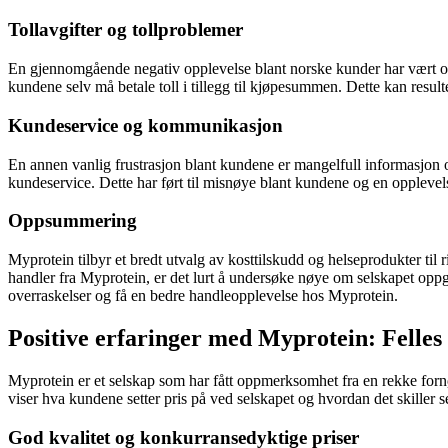
Tollavgifter og tollproblemer
En gjennomgående negativ opplevelse blant norske kunder har vært over
kundene selv må betale toll i tillegg til kjøpesummen. Dette kan result
Kundeservice og kommunikasjon
En annen vanlig frustrasjon blant kundene er mangelfull informasjon o
kundeservice. Dette har ført til misnøye blant kundene og en opplevels
Oppsummering
Myprotein tilbyr et bredt utvalg av kosttilskudd og helseprodukter til 
handler fra Myprotein, er det lurt å undersøke nøye om selskapet opp
overraskelser og få en bedre handleopplevelse hos Myprotein.
Positive erfaringer med Myprotein: Felle
Myprotein er et selskap som har fått oppmerksomhet fra en rekke forn
viser hva kundene setter pris på ved selskapet og hvordan det skiller 
God kvalitet og konkurransedyktige priser