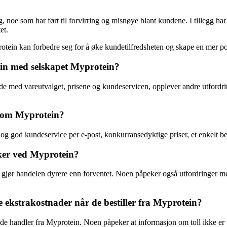
g, noe som har ført til forvirring og misnøye blant kundene. I tillegg 
et.
otein kan forbedre seg for å øke kundetilfredsheten og skape en mer po
sin med selskapet Myprotein?
med vareutvalget, prisene og kundeservicen, opplever andre utfordringe
r om Myprotein?
 god kundeservice per e-post, konkurransedyktige priser, et enkelt best
ker ved Myprotein?
 gjør handelen dyrere enn forventet. Noen påpeker også utfordringer m
 ekstrakostnader når de bestiller fra Myprotein?
e handler fra Myprotein. Noen påpeker at informasjon om toll ikke er t