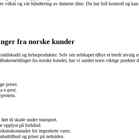
re vilkår og vår håndtering av dataene dine. Du har full kontroll og ka
inger fra norske kunder
sttilskudd og helseprodukter. Selv om selskapet tilbyr et bredt utvalg 
tilbakemeldinger fra norske kunder, har vi samlet noen viktige punkte
e priser.
a e-post.
yprotein.
ørt til skade under transport.
r opplyst på forhånd.
kstrakostnader for importerte varer.
rabatttilbud og priser på nettsiden.