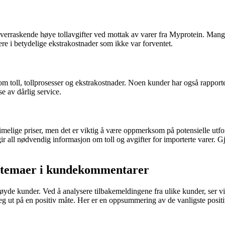
raskende høye tollavgifter ved mottak av varer fra Myprotein. Mange fø
ere i betydelige ekstrakostnader som ikke var forventet.
m toll, tollprosesser og ekstrakostnader. Noen kunder har også rapporte
e av dårlig service.
rimelige priser, men det er viktig å være oppmerksom på potensielle utfor
gir all nødvendig informasjon om toll og avgifter for importerte varer.
s temaer i kundekommentarer
øyde kunder. Ved å analysere tilbakemeldingene fra ulike kunder, ser v
seg ut på en positiv måte. Her er en oppsummering av de vanligste positi