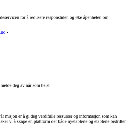
ndeservicen for å redusere responstiden og øke åpenheten om
.no
•
n melde deg av når som helst.
vår misjon er å gi deg verdifulle ressurser og informasjon som kan
ker vi å skape en plattform der både nyetablerte og etablerte bedrifter