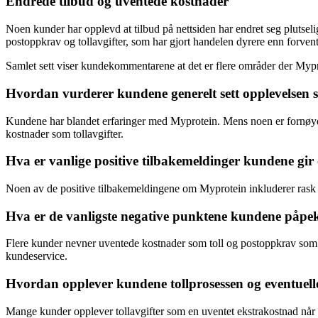
Endrede tilbud og uventede kostnader
Noen kunder har opplevd at tilbud på nettsiden har endret seg plutseli
postoppkrav og tollavgifter, som har gjort handelen dyrere enn forvent
Samlet sett viser kundekommentarene at det er flere områder der Mypr
Hvordan vurderer kundene generelt sett opplevelsen 
Kundene har blandet erfaringer med Myprotein. Mens noen er fornøyde 
kostnader som tollavgifter.
Hva er vanlige positive tilbakemeldinger kundene gi
Noen av de positive tilbakemeldingene om Myprotein inkluderer rask og
Hva er de vanligste negative punktene kundene påpe
Flere kunder nevner uventede kostnader som toll og postoppkrav som
kundeservice.
Hvordan opplever kundene tollprosessen og eventuelle
Mange kunder opplever tollavgifter som en uventet ekstrakostnad når d