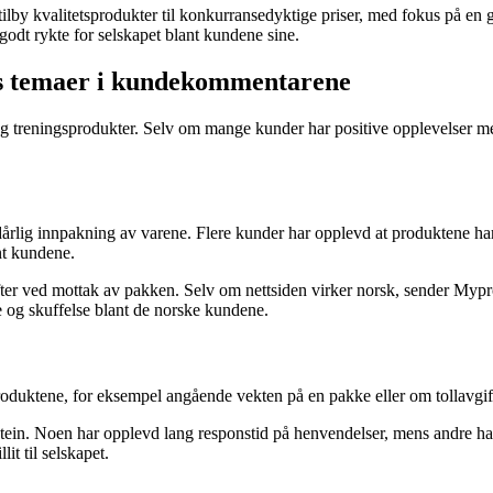
lby kvalitetsprodukter til konkurransedyktige priser, med fokus på en
 godt rykte for selskapet blant kundene sine.
es temaer i kundekommentarene
 og treningsprodukter. Selv om mange kunder har positive opplevelser me
lig innpakning av varene. Flere kunder har opplevd at produktene har k
ant kundene.
gifter ved mottak av pakken. Selv om nettsiden virker norsk, sender Mypro
 og skuffelse blant de norske kundene.
duktene, for eksempel angående vekten på en pakke eller om tollavgift
tein. Noen har opplevd lang responstid på henvendelser, mens andre har
it til selskapet.