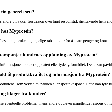
in generelt sett?
 andre uttrykker frustrasjon over lang responstid, gjentakende henven
e hos Myprotein?
stilling, bruke tilgjengelige rabattkoder for å spare penger og kontakte
e kampanjer kundenes oppfatning av Myprotein?
 informasjonen ikke er oppdatert eller tydelig formidlet. Dette kan påvir
old til produktkvalitet og informasjon fra Myprotein?
tene, som vekten av pakken eller spesifikasjoner. Dette kan føre til f
 og klager fra kunder?
e eventuelle problemer, mens andre opplever manglende respons og føler 