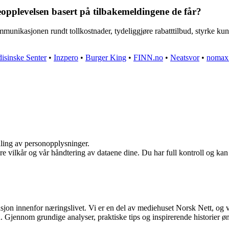
plevelsen basert på tilbakemeldingene de får?
unikasjonen rundt tollkostnader, tydeliggjøre rabatttilbud, styrke ku
isinske Senter
•
Inzpero
•
Burger King
•
FINN.no
•
Neatsvor
•
nomax
dling av personopplysninger.
re vilkår og vår håndtering av dataene dine. Du har full kontroll og ka
asjon innenfor næringslivet. Vi er en del av mediehuset Norsk Nett, og 
Gjennom grundige analyser, praktiske tips og inspirerende historier øns