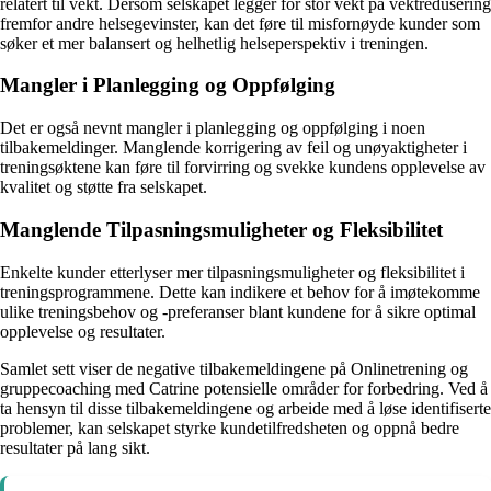
relatert til vekt. Dersom selskapet legger for stor vekt på vektredusering
fremfor andre helsegevinster, kan det føre til misfornøyde kunder som
søker et mer balansert og helhetlig helseperspektiv i treningen.
Mangler i Planlegging og Oppfølging
Det er også nevnt mangler i planlegging og oppfølging i noen
tilbakemeldinger. Manglende korrigering av feil og unøyaktigheter i
treningsøktene kan føre til forvirring og svekke kundens opplevelse av
kvalitet og støtte fra selskapet.
Manglende Tilpasningsmuligheter og Fleksibilitet
Enkelte kunder etterlyser mer tilpasningsmuligheter og fleksibilitet i
treningsprogrammene. Dette kan indikere et behov for å imøtekomme
ulike treningsbehov og -preferanser blant kundene for å sikre optimal
opplevelse og resultater.
Samlet sett viser de negative tilbakemeldingene på Onlinetrening og
gruppecoaching med Catrine potensielle områder for forbedring. Ved å
ta hensyn til disse tilbakemeldingene og arbeide med å løse identifiserte
problemer, kan selskapet styrke kundetilfredsheten og oppnå bedre
resultater på lang sikt.