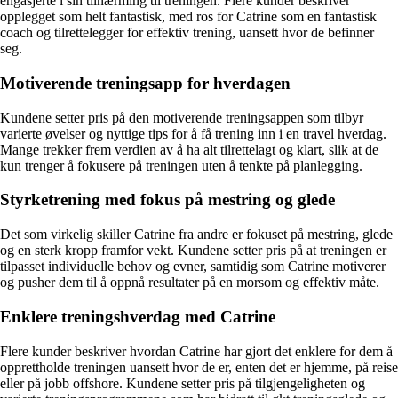
engasjerte i sin tilnærming til treningen. Flere kunder beskriver
opplegget som helt fantastisk, med ros for Catrine som en fantastisk
coach og tilrettelegger for effektiv trening, uansett hvor de befinner
seg.
Motiverende treningsapp for hverdagen
Kundene setter pris på den motiverende treningsappen som tilbyr
varierte øvelser og nyttige tips for å få trening inn i en travel hverdag.
Mange trekker frem verdien av å ha alt tilrettelagt og klart, slik at de
kun trenger å fokusere på treningen uten å tenkte på planlegging.
Styrketrening med fokus på mestring og glede
Det som virkelig skiller Catrine fra andre er fokuset på mestring, glede
og en sterk kropp framfor vekt. Kundene setter pris på at treningen er
tilpasset individuelle behov og evner, samtidig som Catrine motiverer
og pusher dem til å oppnå resultater på en morsom og effektiv måte.
Enklere treningshverdag med Catrine
Flere kunder beskriver hvordan Catrine har gjort det enklere for dem å
opprettholde treningen uansett hvor de er, enten det er hjemme, på reise
eller på jobb offshore. Kundene setter pris på tilgjengeligheten og