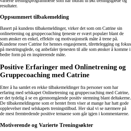
varierte treningsprogrammene som har bidratt til økt treningsglede og
resultater.
Oppsummert tilbakemelding
Basert på kundens tilbakemeldinger, virker det som om Catrine sin
onlinetrening og gruppecoaching tjeneste er svært populær blant de
som ønsker en enkel, effektiv og motivasjonsrik måte å trene på.
Kundene roser Catrine for hennes engasjement, tilrettelegging og fokus
på mestringsglede, og anbefaler tjenesten til alle som ønsker å komme i
bedre form på en inspirerende måte.
Positive Erfaringer med Onlinetrening og
Gruppecoaching med Catrine
Etter å ha samlet en rekke tilbakemeldinger fra personer som har
erfaring med selskapet Onlinetrening og gruppecoaching med Catrine,
er det tydelig å se en gjennomgående positiv stemning blant deltakerne.
De tilbakemeldingene som er hentet frem viser at mange har hatt gode
opplevelser med selskapets treningstilbud. Her skal vi se nærmere på
de mest fremtredende positive temaene som går igjen i kommentarene.
Motiverende og Varierte Treningsøkter