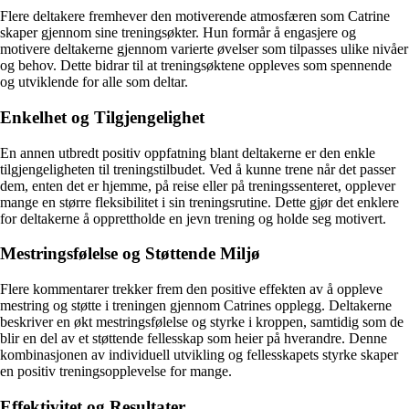
Flere deltakere fremhever den motiverende atmosfæren som Catrine
skaper gjennom sine treningsøkter. Hun formår å engasjere og
motivere deltakerne gjennom varierte øvelser som tilpasses ulike nivåer
og behov. Dette bidrar til at treningsøktene oppleves som spennende
og utviklende for alle som deltar.
Enkelhet og Tilgjengelighet
En annen utbredt positiv oppfatning blant deltakerne er den enkle
tilgjengeligheten til treningstilbudet. Ved å kunne trene når det passer
dem, enten det er hjemme, på reise eller på treningssenteret, opplever
mange en større fleksibilitet i sin treningsrutine. Dette gjør det enklere
for deltakerne å opprettholde en jevn trening og holde seg motivert.
Mestringsfølelse og Støttende Miljø
Flere kommentarer trekker frem den positive effekten av å oppleve
mestring og støtte i treningen gjennom Catrines opplegg. Deltakerne
beskriver en økt mestringsfølelse og styrke i kroppen, samtidig som de
blir en del av et støttende fellesskap som heier på hverandre. Denne
kombinasjonen av individuell utvikling og fellesskapets styrke skaper
en positiv treningsopplevelse for mange.
Effektivitet og Resultater