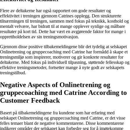
Flere av deltakerne har også rapportert om gode resultater og
effektivitet i treningen gjennom Catrines opplegg. Den strukturerte
tilnærmingen til treningen, sammen med fokus på teknikk, kosthold og
mentalt velvære, har bidratt til at mange opplever synlige og målbare
resultater på kort tid. Dette har vært en avgjørende faktor for mange i
opprettholdelsen av sin treningsmotivasjon.
Gjennom disse positive tilbakemeldingene blir det tydelig at selskapet
Onlinetrening og gruppecoaching med Catrine har formådd å skape et
treningsmiljø som inspirerer, motiverer og gir konkrete resultater for
deltakerne. Med fokus på individuell tilpasning, støttende fellesskap og
effektive treningsmetoder, fortsetter mange å nyte godt av selskapets
treningstilbud.
Negative Aspects of Onlinetrening og
gruppecoaching med Catrine According to
Customer Feedback
Basert på tilbakemeldingene fra kundene som har erfaring med
selskapet Onlinetrening og gruppecoaching med Catrine, er det visse
felles temaer blant de negative kommentarene. Disse kommentarene
indikerer områder der selskapet kan forbedre seg for å imøtekomme