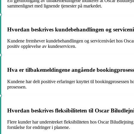
En gjennomgang av tilbakemeldingene indikerer at Oscar Biludlejning
sammenlignet med lignende tjenester på markedet.
Hvordan beskrives kundebehandlingen og serviceni
Kundene fremhever kundebehandlingen og servicenivået hos Oscar Bil
positiv opplevelse av kundeservicen.
Hva er tilbakemeldingene angående bookingprosess
Kundene har delt positive erfaringer knyttet til bookingprosessen ho
prosessen.
Hvordan beskrives fleksibiliteten til Oscar Biludlejn
Flere kunder har understreket fleksibiliteten hos Oscar Biludlejnin
forståelse for endringer i planene.