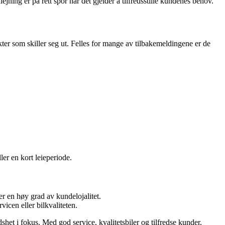
lejning er på rett spor når det gjelder å tilfredsstille kundenes behov.
er som skiller seg ut. Felles for mange av tilbakemeldingene er de
er en kort leieperiode.
er en høy grad av kundelojalitet.
vicen eller bilkvaliteten.
et i fokus. Med god service, kvalitetsbiler og tilfredse kunder,