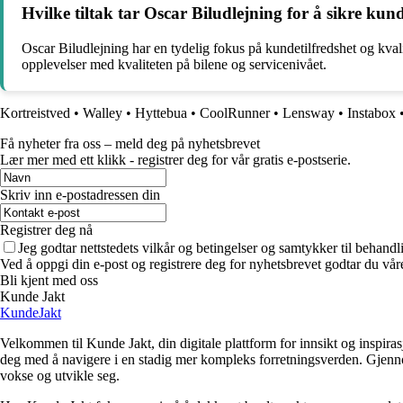
Hvilke tiltak tar Oscar Biludlejning for å sikre kund
Oscar Biludlejning har en tydelig fokus på kundetilfredshet og kvali
opplevelser med kvaliteten på bilene og servicenivået.
Kortreistved
•
Walley
•
Hyttebua
•
CoolRunner
•
Lensway
•
Instabox
Få nyheter fra oss – meld deg på nyhetsbrevet
Lær mer med ett klikk - registrer deg for vår gratis e-postserie.
Skriv inn e-postadressen din
Registrer deg nå
Jeg godtar nettstedets vilkår og betingelser og samtykker til behand
Ved å oppgi din e-post og registrere deg for nyhetsbrevet godtar du vår
Bli kjent med oss
Kunde Jakt
KundeJakt
Velkommen til Kunde Jakt, din digitale plattform for innsikt og inspira
deg med å navigere i en stadig mer kompleks forretningsverden. Gjennom 
vokse og utvikle seg.