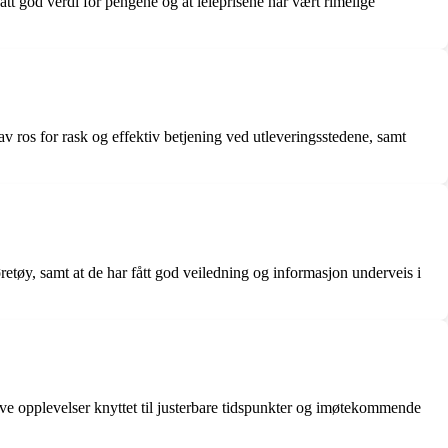
tt god verdi for pengene og at leieprisene har vært rimelige
 ros for rask og effektiv betjening ved utleveringsstedene, samt
retøy, samt at de har fått god veiledning og informasjon underveis i
tive opplevelser knyttet til justerbare tidspunkter og imøtekommende