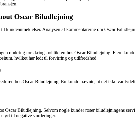
ebransjen.
out Oscar Biludlejning
il kundeanmeldelser. Analysen af kommentarerne om Oscar Biludlejning
en omkring forsikringspolitikken hos Oscar Biludlejning. Flere kunder h
itum, hvilket har ledt til forvirring og utilfredshed.
e
ren hos Oscar Biludlejning. En kunde nævnte, at det ikke var tydeligt
 Oscar Biludlejning. Selvom nogle kunder roser biludlejningens servic
 ført til negative vurderinger.