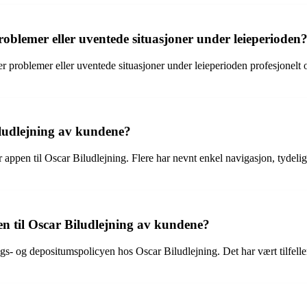
oblemer eller uventede situasjoner under leieperioden
 problemer eller uventede situasjoner under leieperioden profesjonelt o
iludlejning av kundene?
er appen til Oscar Biludlejning. Flere har nevnt enkel navigasjon, tyde
en til Oscar Biludlejning av kundene?
ings- og depositumspolicyen hos Oscar Biludlejning. Det har vært tilfell