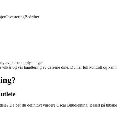
jon
Investering
Bedrifter
ling av personopplysninger.
e vilkår og vår håndtering av dataene dine. Du har full kontroll og kan 
ning?
utleie
leie? Da bør du definitivt vurdere Oscar Biludlejning. Basert på tilbakem