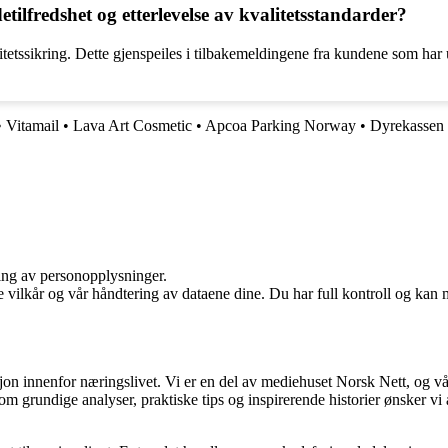
etilfredshet og etterlevelse av kvalitetsstandarder?
tetssikring. Dette gjenspeiles i tilbakemeldingene fra kundene som har ut
•
Vitamail
•
Lava Art Cosmetic
•
Apcoa Parking Norway
•
Dyrekassen
ling av personopplysninger.
e vilkår og vår håndtering av dataene dine. Du har full kontroll og kan 
sjon innenfor næringslivet. Vi er en del av mediehuset Norsk Nett, og vå
grundige analyser, praktiske tips og inspirerende historier ønsker vi å