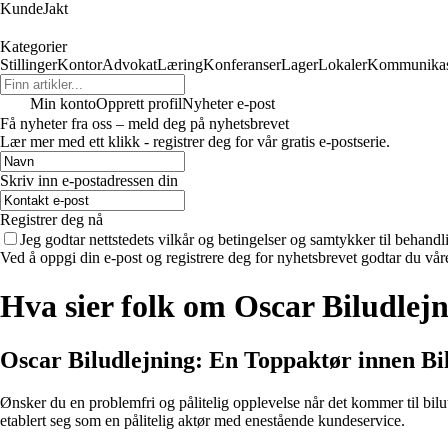
KundeJakt
Kategorier
Stillinger
Kontor
Advokat
Læring
Konferanser
Lager
Lokaler
Kommunikas
Min konto
Opprett profil
Nyheter e-post
Få nyheter fra oss – meld deg på nyhetsbrevet
Lær mer med ett klikk - registrer deg for vår gratis e-postserie.
Skriv inn e-postadressen din
Registrer deg nå
Jeg godtar nettstedets vilkår og betingelser og samtykker til behand
Ved å oppgi din e-post og registrere deg for nyhetsbrevet godtar du vår
Hva sier folk om Oscar Biludlej
Oscar Biludlejning: En Toppaktør innen Bil
Ønsker du en problemfri og pålitelig opplevelse når det kommer til bilut
etablert seg som en pålitelig aktør med enestående kundeservice.