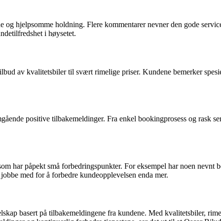
e og hjelpsomme holdning. Flere kommentarer nevner den gode servicen
undetilfredshet i høysetet.
ud av kvalitetsbiler til svært rimelige priser. Kundene bemerker spesielt 
ende positive tilbakemeldinger. Fra enkel bookingprosess og rask service 
r som har påpekt små forbedringspunkter. For eksempel har noen nevnt b
an jobbe med for å forbedre kundeopplevelsen enda mer.
elskap basert på tilbakemeldingene fra kundene. Med kvalitetsbiler, rime