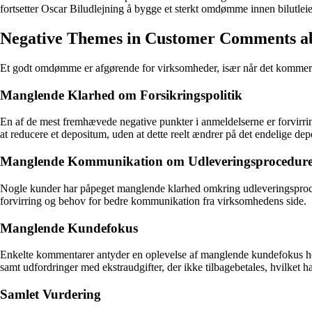
fortsetter Oscar Biludlejning å bygge et sterkt omdømme innen bilutlei
Negative Themes in Customer Comments ab
Et godt omdømme er afgørende for virksomheder, især når det kommer t
Manglende Klarhed om Forsikringspolitik
En af de mest fremhævede negative punkter i anmeldelserne er forvirring
at reducere et depositum, uden at dette reelt ændrer på det endelige depos
Manglende Kommunikation om Udleveringsprocedur
Nogle kunder har påpeget manglende klarhed omkring udleveringsprocedu
forvirring og behov for bedre kommunikation fra virksomhedens side.
Manglende Kundefokus
Enkelte kommentarer antyder en oplevelse af manglende kundefokus hos
samt udfordringer med ekstraudgifter, der ikke tilbagebetales, hvilket har
Samlet Vurdering