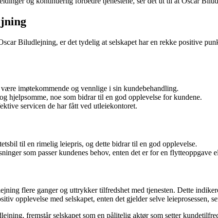
eldinger og kontinuerlig forbedre tjenestene, ser det ut til at Oscar Bilud
ejning
 Biludlejning, er det tydelig at selskapet har en rekke positive punkt
å være imøtekommende og vennlige i sin kundebehandling.
le og hjelpsomme, noe som bidrar til en god opplevelse for kundene.
ktive servicen de har fått ved utleiekontoret.
bil til en rimelig leiepris, og dette bidrar til en god opplevelse.
sninger som passer kundenes behov, enten det er for en flytteoppgave ell
ejning flere ganger og uttrykker tilfredshet med tjenesten. Dette indiker
itiv opplevelse med selskapet, enten det gjelder selve leieprosessen, ser
ng, fremstår selskapet som en pålitelig aktør som setter kundetilfredsh