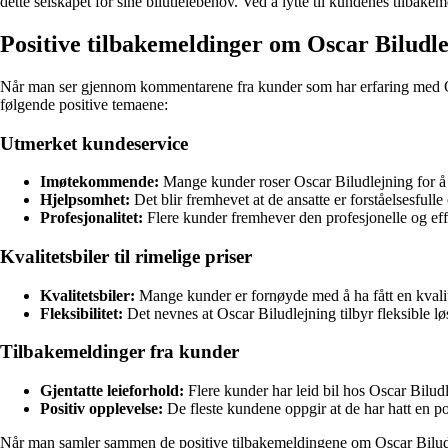
dette selskapet for sine bilutleiebehov. Ved å lytte til kundenes tilbakem
Positive tilbakemeldinger om Oscar Biludl
Når man ser gjennom kommentarene fra kunder som har erfaring med Oscar
følgende positive temaene:
Utmerket kundeservice
Imøtekommende:
Mange kunder roser Oscar Biludlejning for 
Hjelpsomhet:
Det blir fremhevet at de ansatte er forståelsesful
Profesjonalitet:
Flere kunder fremhever den profesjonelle og effe
Kvalitetsbiler til rimelige priser
Kvalitetsbiler:
Mange kunder er fornøyde med å ha fått en kvalitets
Fleksibilitet:
Det nevnes at Oscar Biludlejning tilbyr fleksible lø
Tilbakemeldinger fra kunder
Gjentatte leieforhold:
Flere kunder har leid bil hos Oscar Biludl
Positiv opplevelse:
De fleste kundene oppgir at de har hatt en pos
Når man samler sammen de positive tilbakemeldingene om Oscar Biludlejni