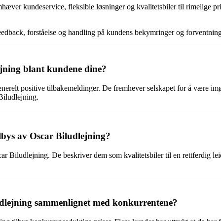
æver kundeservice, fleksible løsninger og kvalitetsbiler til rimelige p
edback, forståelse og handling på kundens bekymringer og forventning
ejning blant kundene dine?
nerelt positive tilbakemeldinger. De fremhever selskapet for å være i
Biludlejning.
lbys av Oscar Biludlejning?
 Biludlejning. De beskriver dem som kvalitetsbiler til en rettferdig leie
udlejning sammenlignet med konkurrentene?