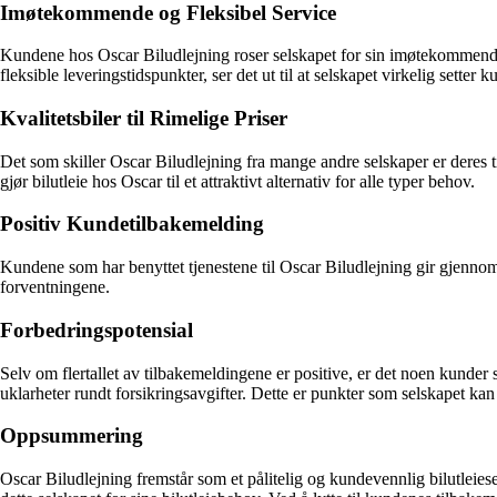
Imøtekommende og Fleksibel Service
Kundene hos Oscar Biludlejning roser selskapet for sin imøtekommend
fleksible leveringstidspunkter, ser det ut til at selskapet virkelig setter k
Kvalitetsbiler til Rimelige Priser
Det som skiller Oscar Biludlejning fra mange andre selskaper er deres tilb
gjør bilutleie hos Oscar til et attraktivt alternativ for alle typer behov.
Positiv Kundetilbakemelding
Kundene som har benyttet tjenestene til Oscar Biludlejning gir gjennomgå
forventningene.
Forbedringspotensial
Selv om flertallet av tilbakemeldingene er positive, er det noen kunde
uklarheter rundt forsikringsavgifter. Dette er punkter som selskapet k
Oppsummering
Oscar Biludlejning fremstår som et pålitelig og kundevennlig bilutleies