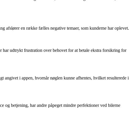
 afslører en række fælles negative temaer, som kunderne har oplevet.
ar udtrykt frustration over behovet for at betale ekstra forsikring for
 angivet i appen, hvornår nøglen kunne afhentes, hvilket resulterede i
e og betjening, har andre påpeget mindre perfektioner ved bilerne