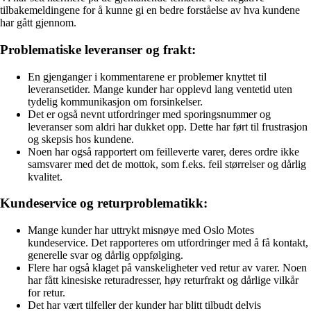
tilbakemeldingene for å kunne gi en bedre forståelse av hva kundene
har gått gjennom.
Problematiske leveranser og frakt:
En gjenganger i kommentarene er problemer knyttet til
leveransetider. Mange kunder har opplevd lang ventetid uten
tydelig kommunikasjon om forsinkelser.
Det er også nevnt utfordringer med sporingsnummer og
leveranser som aldri har dukket opp. Dette har ført til frustrasjon
og skepsis hos kundene.
Noen har også rapportert om feilleverte varer, deres ordre ikke
samsvarer med det de mottok, som f.eks. feil størrelser og dårlig
kvalitet.
Kundeservice og returproblematikk:
Mange kunder har uttrykt misnøye med Oslo Motes
kundeservice. Det rapporteres om utfordringer med å få kontakt,
generelle svar og dårlig oppfølging.
Flere har også klaget på vanskeligheter ved retur av varer. Noen
har fått kinesiske returadresser, høy returfrakt og dårlige vilkår
for retur.
Det har vært tilfeller der kunder har blitt tilbudt delvis