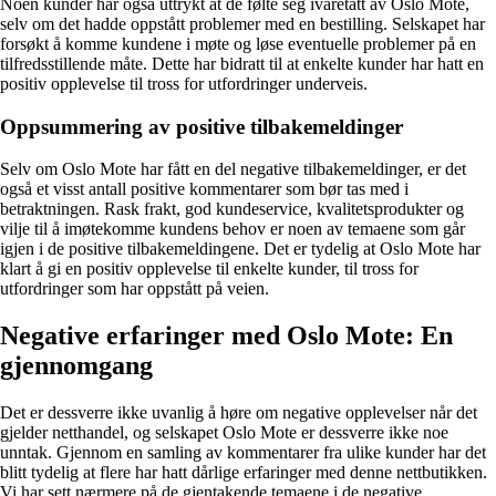
Noen kunder har også uttrykt at de følte seg ivaretatt av Oslo Mote,
selv om det hadde oppstått problemer med en bestilling. Selskapet har
forsøkt å komme kundene i møte og løse eventuelle problemer på en
tilfredsstillende måte. Dette har bidratt til at enkelte kunder har hatt en
positiv opplevelse til tross for utfordringer underveis.
Oppsummering av positive tilbakemeldinger
Selv om Oslo Mote har fått en del negative tilbakemeldinger, er det
også et visst antall positive kommentarer som bør tas med i
betraktningen. Rask frakt, god kundeservice, kvalitetsprodukter og
vilje til å imøtekomme kundens behov er noen av temaene som går
igjen i de positive tilbakemeldingene. Det er tydelig at Oslo Mote har
klart å gi en positiv opplevelse til enkelte kunder, til tross for
utfordringer som har oppstått på veien.
Negative erfaringer med Oslo Mote: En
gjennomgang
Det er dessverre ikke uvanlig å høre om negative opplevelser når det
gjelder netthandel, og selskapet Oslo Mote er dessverre ikke noe
unntak. Gjennom en samling av kommentarer fra ulike kunder har det
blitt tydelig at flere har hatt dårlige erfaringer med denne nettbutikken.
Vi har sett nærmere på de gjentakende temaene i de negative