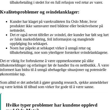
tilbakebetaling i stedet for en full refusjon ved retur av varer.
Kvalitetsproblemer og svindelanklager:
Kunder har klaget på varekvaliteten fra Oslo Mote, hvor
produkter ikke samsvarer med bildene eller beskrivelsene på
nettstedet.
Det er også nevnt tilfeller av svindel, der kunder har følt seg lurt
av falsk markedsføring, feil informasjon og manglende
oppfølging fra selskapet.
Noen har påpekt at selskapet virker å unngå retur og
tilbakebetaling, noe som ytterligere forsterker svindelanklagene.
Det er viktig for forbrukerne å være oppmerksomme på slike
tilbakemeldinger og erfaringer før de handler fra en nettbutikk. Å være
informert kan bidra til å unngå ubehagelige situasjoner og potensielle
økonomiske tap.
Som alltid er det anbefalt å gjøre grundig research, sjekke anmeldelser
og være kritisk til tilbud som virker for gode til å være sanne.
Hvilke typer problemer har kundene opplevd