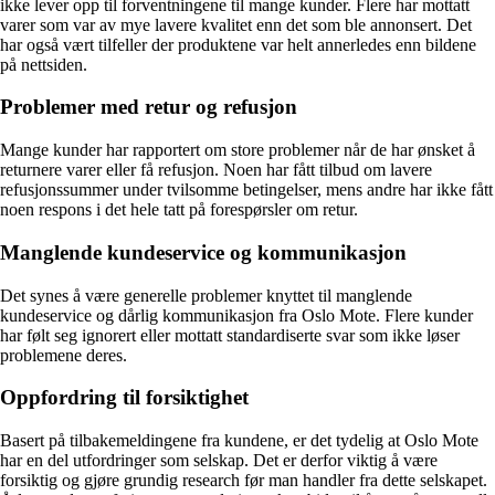
ikke lever opp til forventningene til mange kunder. Flere har mottatt
varer som var av mye lavere kvalitet enn det som ble annonsert. Det
har også vært tilfeller der produktene var helt annerledes enn bildene
på nettsiden.
Problemer med retur og refusjon
Mange kunder har rapportert om store problemer når de har ønsket å
returnere varer eller få refusjon. Noen har fått tilbud om lavere
refusjonssummer under tvilsomme betingelser, mens andre har ikke fått
noen respons i det hele tatt på forespørsler om retur.
Manglende kundeservice og kommunikasjon
Det synes å være generelle problemer knyttet til manglende
kundeservice og dårlig kommunikasjon fra Oslo Mote. Flere kunder
har følt seg ignorert eller mottatt standardiserte svar som ikke løser
problemene deres.
Oppfordring til forsiktighet
Basert på tilbakemeldingene fra kundene, er det tydelig at Oslo Mote
har en del utfordringer som selskap. Det er derfor viktig å være
forsiktig og gjøre grundig research før man handler fra dette selskapet.