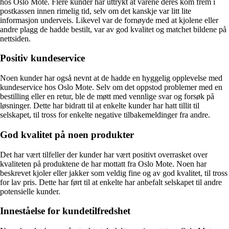
hos Oslo Mote. Flere kunder har uttrykt at varene deres kom frem i
postkassen innen rimelig tid, selv om det kanskje var litt lite
informasjon underveis. Likevel var de fornøyde med at kjolene eller
andre plagg de hadde bestilt, var av god kvalitet og matchet bildene på
nettsiden.
Positiv kundeservice
Noen kunder har også nevnt at de hadde en hyggelig opplevelse med
kundeservice hos Oslo Mote. Selv om det oppstod problemer med en
bestilling eller en retur, ble de møtt med vennlige svar og forsøk på
løsninger. Dette har bidratt til at enkelte kunder har hatt tillit til
selskapet, til tross for enkelte negative tilbakemeldinger fra andre.
God kvalitet på noen produkter
Det har vært tilfeller der kunder har vært positivt overrasket over
kvaliteten på produktene de har mottatt fra Oslo Mote. Noen har
beskrevet kjoler eller jakker som veldig fine og av god kvalitet, til tross
for lav pris. Dette har ført til at enkelte har anbefalt selskapet til andre
potensielle kunder.
Inneståelse for kundetilfredshet