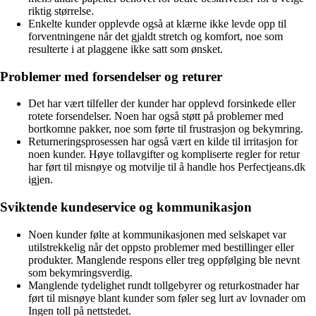
riktig størrelse.
Enkelte kunder opplevde også at klærne ikke levde opp til
forventningene når det gjaldt stretch og komfort, noe som
resulterte i at plaggene ikke satt som ønsket.
Problemer med forsendelser og returer
Det har vært tilfeller der kunder har opplevd forsinkede eller
rotete forsendelser. Noen har også støtt på problemer med
bortkomne pakker, noe som førte til frustrasjon og bekymring.
Returneringsprosessen har også vært en kilde til irritasjon for
noen kunder. Høye tollavgifter og kompliserte regler for retur
har ført til misnøye og motvilje til å handle hos Perfectjeans.dk
igjen.
Sviktende kundeservice og kommunikasjon
Noen kunder følte at kommunikasjonen med selskapet var
utilstrekkelig når det oppsto problemer med bestillinger eller
produkter. Manglende respons eller treg oppfølging ble nevnt
som bekymringsverdig.
Manglende tydelighet rundt tollgebyrer og returkostnader har
ført til misnøye blant kunder som føler seg lurt av lovnader om
Ingen toll på nettstedet.