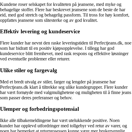
Kundene roser selskapet for kvaliteten på jeansene, med myke og
behagelige stoffer. Flere har beskrevet jeansene som de beste de har
eid, med god stretch og behagelig passform. Til tross for høy komfort,
oppfattes jeansene som slitesterke og av god kvalitet.
Effektiv levering og kundeservice
Flere kunder har nevnt den raske leveringstiden til Perfectjeans.dk, noe
som har bidratt til en positiv kjøpsopplevelse. I tillegg har god
kundeservice blitt fremhevet, med rask respons og effektive løsninger
ved eventuelle problemer eller returer.
Ulike stiler og fargevalg
Med et bredt utvalg av stiler, farger og lengder på jeansene har
Perfectjeans.dk klart å tiltrekke seg ulike kundegrupper. Flere kunder
har vært fornøyde med valgmulighetene og muligheten til å finne jeans
som passer deres preferanser og behov.
Ulemper og forbedringspotensial
Ikke alle tilbakemeldingene har vært utelukkende positive. Noen
kunder har opplevd utfordringer med tollgebyr ved retur av varer, og
noen har bemerket at returprosessen kunne være mer brukervennlig.