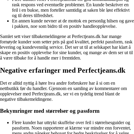
rask respons ved eventuelle problemer. En kunde beskriver en
feil i en bukse, men forteller samtidig at saken ble løst effektivt
og til deres tilfredshet.
En annen kunde nevner at de mottok en personlig hilsen og gave
i pakken, noe som bidro til en positiv handleopplevelse.
Samlet sett viser tilbakemeldingene at Perfectjeans.dk har mange
fornøyde kunder som setter pris på god kvalitet, perfekt passform, rask
levering og kundevennlig service. Det ser ut til at selskapet har klart å
skape en positiv opplevelse for sine kunder, og mange av dem ser ut til
å være tilbake for å handle mer i fremtiden.
Negative erfaringer med Perfectjeans.dk
Det er alltid nyttig å høre hva andre forbrukere har å si om en
nettbutikk før du handler. Gjennom en samling av kommentarer om
opplevelser med Perfectjeans.dk, ser vi en tydelig trend blant de
negative tilbakemeldingene.
Bekymringer med størrelser og passform
Flere kunder har uttrykt skuffelse over feil i størrelsesguider og
passform. Noen rapporterer at klærne var mindre enn forventet,
mens andre påpeker behovet for bedre beskrivelser for å velge