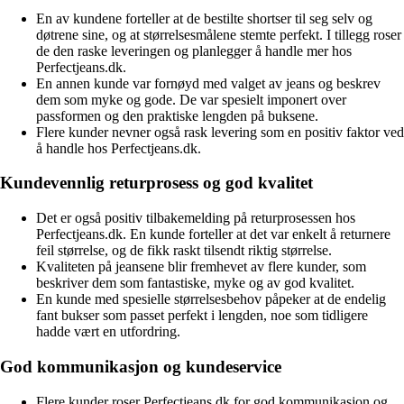
En av kundene forteller at de bestilte shortser til seg selv og
døtrene sine, og at størrelsesmålene stemte perfekt. I tillegg roser
de den raske leveringen og planlegger å handle mer hos
Perfectjeans.dk.
En annen kunde var fornøyd med valget av jeans og beskrev
dem som myke og gode. De var spesielt imponert over
passformen og den praktiske lengden på buksene.
Flere kunder nevner også rask levering som en positiv faktor ved
å handle hos Perfectjeans.dk.
Kundevennlig returprosess og god kvalitet
Det er også positiv tilbakemelding på returprosessen hos
Perfectjeans.dk. En kunde forteller at det var enkelt å returnere
feil størrelse, og de fikk raskt tilsendt riktig størrelse.
Kvaliteten på jeansene blir fremhevet av flere kunder, som
beskriver dem som fantastiske, myke og av god kvalitet.
En kunde med spesielle størrelsesbehov påpeker at de endelig
fant bukser som passet perfekt i lengden, noe som tidligere
hadde vært en utfordring.
God kommunikasjon og kundeservice
Flere kunder roser Perfectjeans.dk for god kommunikasjon og