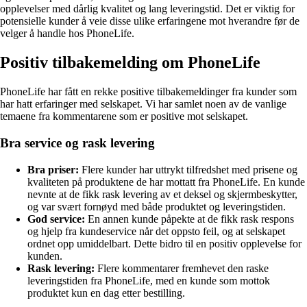
opplevelser med dårlig kvalitet og lang leveringstid. Det er viktig for
potensielle kunder å veie disse ulike erfaringene mot hverandre før de
velger å handle hos PhoneLife.
Positiv tilbakemelding om PhoneLife
PhoneLife har fått en rekke positive tilbakemeldinger fra kunder som
har hatt erfaringer med selskapet. Vi har samlet noen av de vanlige
temaene fra kommentarene som er positive mot selskapet.
Bra service og rask levering
Bra priser:
Flere kunder har uttrykt tilfredshet med prisene og
kvaliteten på produktene de har mottatt fra PhoneLife. En kunde
nevnte at de fikk rask levering av et deksel og skjermbeskytter,
og var svært fornøyd med både produktet og leveringstiden.
God service:
En annen kunde påpekte at de fikk rask respons
og hjelp fra kundeservice når det oppsto feil, og at selskapet
ordnet opp umiddelbart. Dette bidro til en positiv opplevelse for
kunden.
Rask levering:
Flere kommentarer fremhevet den raske
leveringstiden fra PhoneLife, med en kunde som mottok
produktet kun en dag etter bestilling.