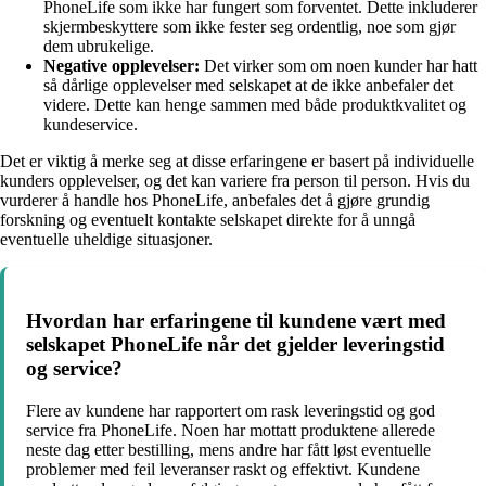
PhoneLife som ikke har fungert som forventet. Dette inkluderer
skjermbeskyttere som ikke fester seg ordentlig, noe som gjør
dem ubrukelige.
Negative opplevelser:
Det virker som om noen kunder har hatt
så dårlige opplevelser med selskapet at de ikke anbefaler det
videre. Dette kan henge sammen med både produktkvalitet og
kundeservice.
Det er viktig å merke seg at disse erfaringene er basert på individuelle
kunders opplevelser, og det kan variere fra person til person. Hvis du
vurderer å handle hos PhoneLife, anbefales det å gjøre grundig
forskning og eventuelt kontakte selskapet direkte for å unngå
eventuelle uheldige situasjoner.
Hvordan har erfaringene til kundene vært med
selskapet PhoneLife når det gjelder leveringstid
og service?
Flere av kundene har rapportert om rask leveringstid og god
service fra PhoneLife. Noen har mottatt produktene allerede
neste dag etter bestilling, mens andre har fått løst eventuelle
problemer med feil leveranser raskt og effektivt. Kundene