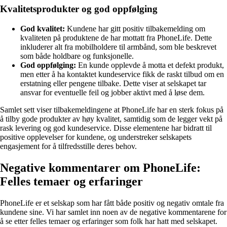
Kvalitetsprodukter og god oppfølging
God kvalitet:
Kundene har gitt positiv tilbakemelding om
kvaliteten på produktene de har mottatt fra PhoneLife. Dette
inkluderer alt fra mobilholdere til armbånd, som ble beskrevet
som både holdbare og funksjonelle.
God oppfølging:
En kunde opplevde å motta et defekt produkt,
men etter å ha kontaktet kundeservice fikk de raskt tilbud om en
erstatning eller pengene tilbake. Dette viser at selskapet tar
ansvar for eventuelle feil og jobber aktivt med å løse dem.
Samlet sett viser tilbakemeldingene at PhoneLife har en sterk fokus på
å tilby gode produkter av høy kvalitet, samtidig som de legger vekt på
rask levering og god kundeservice. Disse elementene har bidratt til
positive opplevelser for kundene, og understreker selskapets
engasjement for å tilfredsstille deres behov.
Negative kommentarer om PhoneLife:
Felles temaer og erfaringer
PhoneLife er et selskap som har fått både positiv og negativ omtale fra
kundene sine. Vi har samlet inn noen av de negative kommentarene for
å se etter felles temaer og erfaringer som folk har hatt med selskapet.