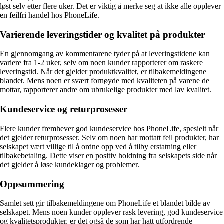
løst selv etter flere uker. Det er viktig å merke seg at ikke alle opplever
en feilfri handel hos PhoneLife.
Varierende leveringstider og kvalitet på produkter
En gjennomgang av kommentarene tyder på at leveringstidene kan
variere fra 1-2 uker, selv om noen kunder rapporterer om raskere
leveringstid. Når det gjelder produktkvalitet, er tilbakemeldingene
blandet. Mens noen er svært fornøyde med kvaliteten på varene de
mottar, rapporterer andre om ubrukelige produkter med lav kvalitet.
Kundeservice og returprosesser
Flere kunder fremhever god kundeservice hos PhoneLife, spesielt når
det gjelder returprosesser. Selv om noen har mottatt feil produkter, har
selskapet vært villige til å ordne opp ved å tilby erstatning eller
tilbakebetaling. Dette viser en positiv holdning fra selskapets side når
det gjelder å løse kundeklager og problemer.
Oppsummering
Samlet sett gir tilbakemeldingene om PhoneLife et blandet bilde av
selskapet. Mens noen kunder opplever rask levering, god kundeservice
og kvalitetsprodukter, er det også de som har hatt utfordrende