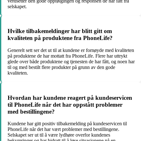
verdsetter den gode oppfølgingen og responsen de har fått fra
selskapet.
Hvilke tilbakemeldinger har blitt gitt om
kvaliteten på produktene fra PhoneLife?
Generelt sett ser det ut til at kundene er fornøyde med kvaliteten
på produktene de har mottatt fra PhoneLife. Flere har uttrykt
glede over både produktene og tjenesten de har fått, og noen har
til og med bestilt flere produkter på grunn av den gode
kvaliteten.
Hvordan har kundene reagert på kundeservicen
til PhoneLife når det har oppstått problemer
med bestillingene?
Kundene har gitt positiv tilbakemelding på kundeservicen til
PhoneLife når det har vært problemer med bestillingene.
Selskapet ser ut til å være lydhøre overfor kundenes
bekymringer og har bidratt til å løse situasjonene på en