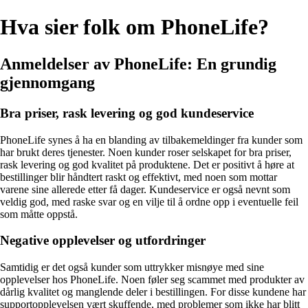
Hva sier folk om PhoneLife?
Anmeldelser av PhoneLife: En grundig
gjennomgang
Bra priser, rask levering og god kundeservice
PhoneLife synes å ha en blanding av tilbakemeldinger fra kunder som
har brukt deres tjenester. Noen kunder roser selskapet for bra priser,
rask levering og god kvalitet på produktene. Det er positivt å høre at
bestillinger blir håndtert raskt og effektivt, med noen som mottar
varene sine allerede etter få dager. Kundeservice er også nevnt som
veldig god, med raske svar og en vilje til å ordne opp i eventuelle feil
som måtte oppstå.
Negative opplevelser og utfordringer
Samtidig er det også kunder som uttrykker misnøye med sine
opplevelser hos PhoneLife. Noen føler seg scammet med produkter av
dårlig kvalitet og manglende deler i bestillingen. For disse kundene har
supportopplevelsen vært skuffende, med problemer som ikke har blitt