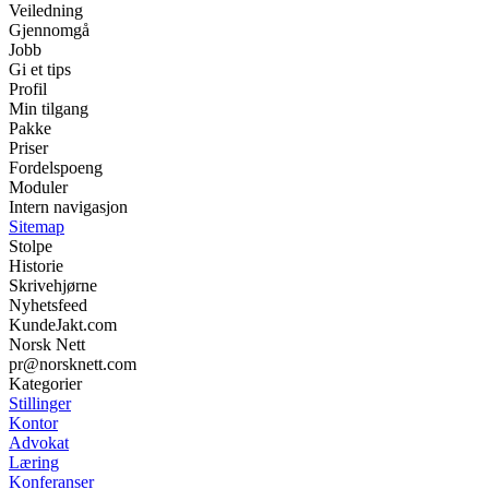
Veiledning
Gjennomgå
Jobb
Gi et tips
Profil
Min tilgang
Pakke
Priser
Fordelspoeng
Moduler
Intern navigasjon
Sitemap
Stolpe
Historie
Skrivehjørne
Nyhetsfeed
KundeJakt.com
Norsk Nett
pr@norsknett.com
Kategorier
Stillinger
Kontor
Advokat
Læring
Konferanser