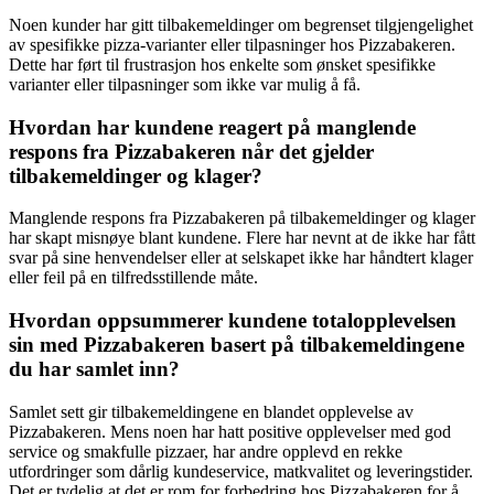
Noen kunder har gitt tilbakemeldinger om begrenset tilgjengelighet
av spesifikke pizza-varianter eller tilpasninger hos Pizzabakeren.
Dette har ført til frustrasjon hos enkelte som ønsket spesifikke
varianter eller tilpasninger som ikke var mulig å få.
Hvordan har kundene reagert på manglende
respons fra Pizzabakeren når det gjelder
tilbakemeldinger og klager?
Manglende respons fra Pizzabakeren på tilbakemeldinger og klager
har skapt misnøye blant kundene. Flere har nevnt at de ikke har fått
svar på sine henvendelser eller at selskapet ikke har håndtert klager
eller feil på en tilfredsstillende måte.
Hvordan oppsummerer kundene totalopplevelsen
sin med Pizzabakeren basert på tilbakemeldingene
du har samlet inn?
Samlet sett gir tilbakemeldingene en blandet opplevelse av
Pizzabakeren. Mens noen har hatt positive opplevelser med god
service og smakfulle pizzaer, har andre opplevd en rekke
utfordringer som dårlig kundeservice, matkvalitet og leveringstider.
Det er tydelig at det er rom for forbedring hos Pizzabakeren for å