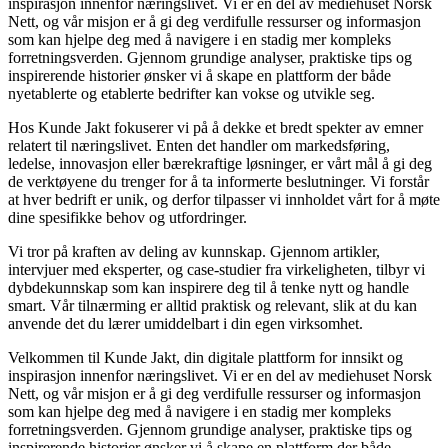
inspirasjon innenfor næringslivet. Vi er en del av mediehuset Norsk
Nett, og vår misjon er å gi deg verdifulle ressurser og informasjon
som kan hjelpe deg med å navigere i en stadig mer kompleks
forretningsverden. Gjennom grundige analyser, praktiske tips og
inspirerende historier ønsker vi å skape en plattform der både
nyetablerte og etablerte bedrifter kan vokse og utvikle seg.
Hos Kunde Jakt fokuserer vi på å dekke et bredt spekter av emner
relatert til næringslivet. Enten det handler om markedsføring,
ledelse, innovasjon eller bærekraftige løsninger, er vårt mål å gi deg
de verktøyene du trenger for å ta informerte beslutninger. Vi forstår
at hver bedrift er unik, og derfor tilpasser vi innholdet vårt for å møte
dine spesifikke behov og utfordringer.
Vi tror på kraften av deling av kunnskap. Gjennom artikler,
intervjuer med eksperter, og case-studier fra virkeligheten, tilbyr vi
dybdekunnskap som kan inspirere deg til å tenke nytt og handle
smart. Vår tilnærming er alltid praktisk og relevant, slik at du kan
anvende det du lærer umiddelbart i din egen virksomhet.
Velkommen til Kunde Jakt, din digitale plattform for innsikt og
inspirasjon innenfor næringslivet. Vi er en del av mediehuset Norsk
Nett, og vår misjon er å gi deg verdifulle ressurser og informasjon
som kan hjelpe deg med å navigere i en stadig mer kompleks
forretningsverden. Gjennom grundige analyser, praktiske tips og
inspirerende historier ønsker vi å skape en plattform der både