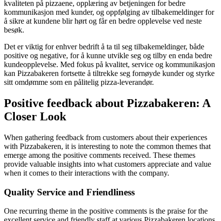
kvaliteten på pizzaene, opplæring av betjeningen for bedre
kommunikasjon med kunder, og oppfølging av tilbakemeldinger for
å sikre at kundene blir hørt og får en bedre opplevelse ved neste
besøk.
Det er viktig for enhver bedrift å ta til seg tilbakemeldinger, både
positive og negative, for å kunne utvikle seg og tilby en enda bedre
kundeopplevelse. Med fokus på kvalitet, service og kommunikasjon
kan Pizzabakeren fortsette å tiltrekke seg fornøyde kunder og styrke
sitt omdømme som en pålitelig pizza-leverandør.
Positive feedback about Pizzabakeren: A
Closer Look
When gathering feedback from customers about their experiences
with Pizzabakeren, it is interesting to note the common themes that
emerge among the positive comments received. These themes
provide valuable insights into what customers appreciate and value
when it comes to their interactions with the company.
Quality Service and Friendliness
One recurring theme in the positive comments is the praise for the
excellent service and friendly staff at various Pizzabakeren locations.