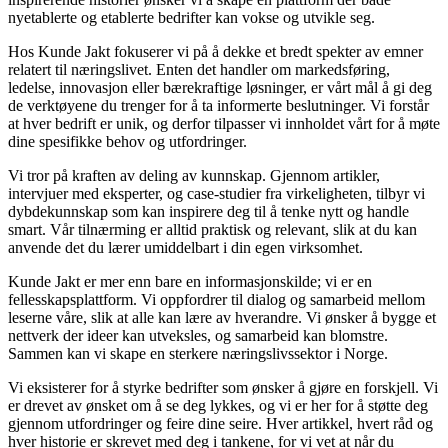
nyetablerte og etablerte bedrifter kan vokse og utvikle seg.
Hos Kunde Jakt fokuserer vi på å dekke et bredt spekter av emner
relatert til næringslivet. Enten det handler om markedsføring,
ledelse, innovasjon eller bærekraftige løsninger, er vårt mål å gi deg
de verktøyene du trenger for å ta informerte beslutninger. Vi forstår
at hver bedrift er unik, og derfor tilpasser vi innholdet vårt for å møte
dine spesifikke behov og utfordringer.
Vi tror på kraften av deling av kunnskap. Gjennom artikler,
intervjuer med eksperter, og case-studier fra virkeligheten, tilbyr vi
dybdekunnskap som kan inspirere deg til å tenke nytt og handle
smart. Vår tilnærming er alltid praktisk og relevant, slik at du kan
anvende det du lærer umiddelbart i din egen virksomhet.
Kunde Jakt er mer enn bare en informasjonskilde; vi er en
fellesskapsplattform. Vi oppfordrer til dialog og samarbeid mellom
leserne våre, slik at alle kan lære av hverandre. Vi ønsker å bygge et
nettverk der ideer kan utveksles, og samarbeid kan blomstre.
Sammen kan vi skape en sterkere næringslivssektor i Norge.
Vi eksisterer for å styrke bedrifter som ønsker å gjøre en forskjell. Vi
er drevet av ønsket om å se deg lykkes, og vi er her for å støtte deg
gjennom utfordringer og feire dine seire. Hver artikkel, hvert råd og
hver historie er skrevet med deg i tankene, for vi vet at når du