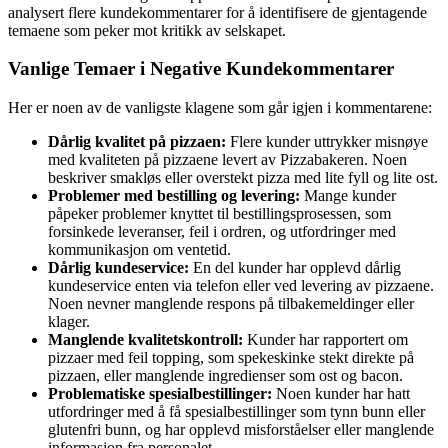
analysert flere kundekommentarer for å identifisere de gjentagende
temaene som peker mot kritikk av selskapet.
Vanlige Temaer i Negative Kundekommentarer
Her er noen av de vanligste klagene som går igjen i kommentarene:
Dårlig kvalitet på pizzaen:
Flere kunder uttrykker misnøye
med kvaliteten på pizzaene levert av Pizzabakeren. Noen
beskriver smakløs eller overstekt pizza med lite fyll og lite ost.
Problemer med bestilling og levering:
Mange kunder
påpeker problemer knyttet til bestillingsprosessen, som
forsinkede leveranser, feil i ordren, og utfordringer med
kommunikasjon om ventetid.
Dårlig kundeservice:
En del kunder har opplevd dårlig
kundeservice enten via telefon eller ved levering av pizzaene.
Noen nevner manglende respons på tilbakemeldinger eller
klager.
Manglende kvalitetskontroll:
Kunder har rapportert om
pizzaer med feil topping, som spekeskinke stekt direkte på
pizzaen, eller manglende ingredienser som ost og bacon.
Problematiske spesialbestillinger:
Noen kunder har hatt
utfordringer med å få spesialbestillinger som tynn bunn eller
glutenfri bunn, og har opplevd misforståelser eller manglende
informasjon fra personalet.