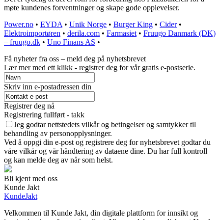
møte kundenes forventninger og skape gode opplevelser.
Power.no
•
EYDA
•
Unik Norge
•
Burger King
•
Cider
•
Elektroimportøren
•
derila.com
•
Farmasiet
•
Fruugo Danmark (DK)
– fruugo.dk
•
Uno Finans AS
•
Få nyheter fra oss – meld deg på nyhetsbrevet
Lær mer med ett klikk - registrer deg for vår gratis e-postserie.
Skriv inn e-postadressen din
Registrer deg nå
Registrering fullført - takk
Jeg godtar nettstedets vilkår og betingelser og samtykker til
behandling av personopplysninger.
Ved å oppgi din e-post og registrere deg for nyhetsbrevet godtar du
våre vilkår og vår håndtering av dataene dine. Du har full kontroll
og kan melde deg av når som helst.
Bli kjent med oss
Kunde Jakt
KundeJakt
Velkommen til Kunde Jakt, din digitale plattform for innsikt og