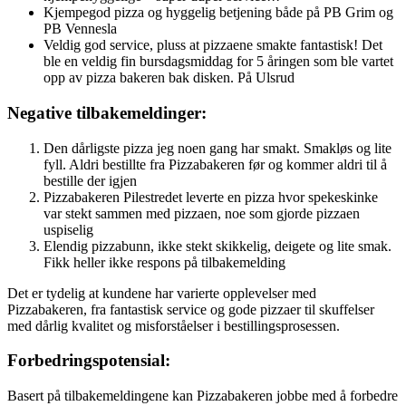
Kjempegod pizza og hyggelig betjening både på PB Grim og
PB Vennesla
Veldig god service, pluss at pizzaene smakte fantastisk! Det
ble en veldig fin bursdagsmiddag for 5 åringen som ble vartet
opp av pizza bakeren bak disken. På Ulsrud
Negative tilbakemeldinger:
Den dårligste pizza jeg noen gang har smakt. Smakløs og lite
fyll. Aldri bestillte fra Pizzabakeren før og kommer aldri til å
bestille der igjen
Pizzabakeren Pilestredet leverte en pizza hvor spekeskinke
var stekt sammen med pizzaen, noe som gjorde pizzaen
uspiselig
Elendig pizzabunn, ikke stekt skikkelig, deigete og lite smak.
Fikk heller ikke respons på tilbakemelding
Det er tydelig at kundene har varierte opplevelser med
Pizzabakeren, fra fantastisk service og gode pizzaer til skuffelser
med dårlig kvalitet og misforståelser i bestillingsprosessen.
Forbedringspotensial:
Basert på tilbakemeldingene kan Pizzabakeren jobbe med å forbedre