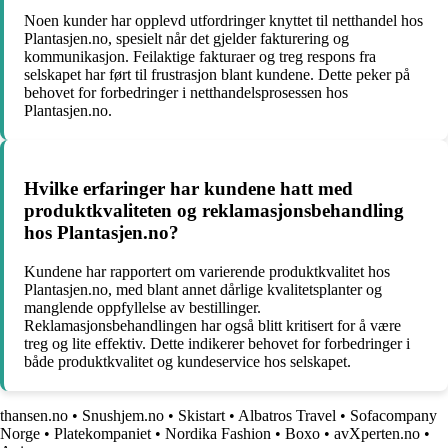
Noen kunder har opplevd utfordringer knyttet til netthandel hos
Plantasjen.no, spesielt når det gjelder fakturering og
kommunikasjon. Feilaktige fakturaer og treg respons fra
selskapet har ført til frustrasjon blant kundene. Dette peker på
behovet for forbedringer i netthandelsprosessen hos
Plantasjen.no.
Hvilke erfaringer har kundene hatt med
produktkvaliteten og reklamasjonsbehandling
hos Plantasjen.no?
Kundene har rapportert om varierende produktkvalitet hos
Plantasjen.no, med blant annet dårlige kvalitetsplanter og
manglende oppfyllelse av bestillinger.
Reklamasjonsbehandlingen har også blitt kritisert for å være
treg og lite effektiv. Dette indikerer behovet for forbedringer i
både produktkvalitet og kundeservice hos selskapet.
thansen.no
•
Snushjem.no
•
Skistart
•
Albatros Travel
•
Sofacompany
Norge
•
Platekompaniet
•
Nordika Fashion
•
Boxo
•
avXperten.no
•