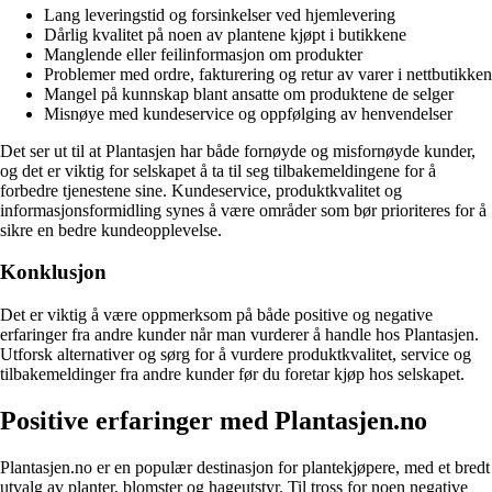
Lang leveringstid og forsinkelser ved hjemlevering
Dårlig kvalitet på noen av plantene kjøpt i butikkene
Manglende eller feilinformasjon om produkter
Problemer med ordre, fakturering og retur av varer i nettbutikken
Mangel på kunnskap blant ansatte om produktene de selger
Misnøye med kundeservice og oppfølging av henvendelser
Det ser ut til at Plantasjen har både fornøyde og misfornøyde kunder,
og det er viktig for selskapet å ta til seg tilbakemeldingene for å
forbedre tjenestene sine. Kundeservice, produktkvalitet og
informasjonsformidling synes å være områder som bør prioriteres for å
sikre en bedre kundeopplevelse.
Konklusjon
Det er viktig å være oppmerksom på både positive og negative
erfaringer fra andre kunder når man vurderer å handle hos Plantasjen.
Utforsk alternativer og sørg for å vurdere produktkvalitet, service og
tilbakemeldinger fra andre kunder før du foretar kjøp hos selskapet.
Positive erfaringer med Plantasjen.no
Plantasjen.no er en populær destinasjon for plantekjøpere, med et bredt
utvalg av planter, blomster og hageutstyr. Til tross for noen negative