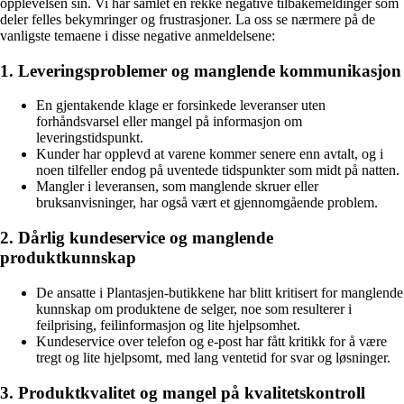
opplevelsen sin. Vi har samlet en rekke negative tilbakemeldinger som
deler felles bekymringer og frustrasjoner. La oss se nærmere på de
vanligste temaene i disse negative anmeldelsene:
1. Leveringsproblemer og manglende kommunikasjon
En gjentakende klage er forsinkede leveranser uten
forhåndsvarsel eller mangel på informasjon om
leveringstidspunkt.
Kunder har opplevd at varene kommer senere enn avtalt, og i
noen tilfeller endog på uventede tidspunkter som midt på natten.
Mangler i leveransen, som manglende skruer eller
bruksanvisninger, har også vært et gjennomgående problem.
2. Dårlig kundeservice og manglende
produktkunnskap
De ansatte i Plantasjen-butikkene har blitt kritisert for manglende
kunnskap om produktene de selger, noe som resulterer i
feilprising, feilinformasjon og lite hjelpsomhet.
Kundeservice over telefon og e-post har fått kritikk for å være
tregt og lite hjelpsomt, med lang ventetid for svar og løsninger.
3. Produktkvalitet og mangel på kvalitetskontroll