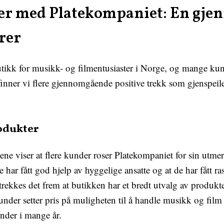
ger med Platekompaniet: En gj
rer
utikk for musikk- og filmentusiaster i Norge, og mange kund
inner vi flere gjennomgående positive trekk som gjenspeil
odukter
viser at flere kunder roser Platekompaniet for sin utmer
har fått god hjelp av hyggelige ansatte og at de har fått ra
rekkes det frem at butikken har et bredt utvalg av produkter
der setter pris på muligheten til å handle musikk og film 
under i mange år.