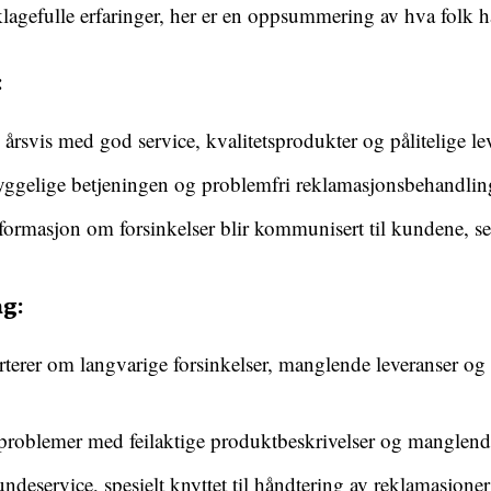
klagefulle erfaringer, her er en oppsummering av hva folk h
:
 årsvis med god service, kvalitetsprodukter og pålitelige le
ggelige betjeningen og problemfri reklamasjonsbehandling 
nformasjon om forsinkelser blir kommunisert til kundene, se
g:
erer om langvarige forsinkelser, manglende leveranser og 
roblemer med feilaktige produktbeskrivelser og manglende
kundeservice, spesielt knyttet til håndtering av reklamasj