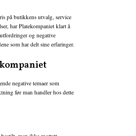
is på butikkens utvalg, service
er, har Platekompaniet klart å
utfordringer og negative
ene som har delt sine erfaringer.
ekompaniet
kende negative temaer som
ktning før man handler hos dette
t bestilt, men ikke mottatt