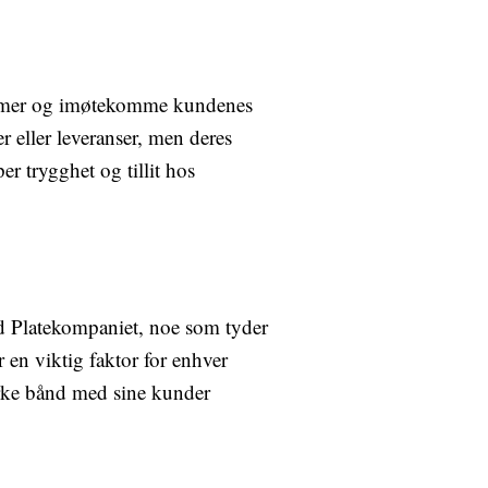
blemer og imøtekomme kundenes
r eller leveranser, men deres
er trygghet og tillit hos
d Platekompaniet, noe som tyder
r en viktig faktor for enhver
terke bånd med sine kunder