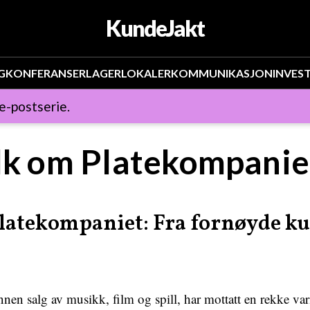
KundeJakt
G
KONFERANSER
LAGER
LOKALER
KOMMUNIKASJON
INVES
 e-postserie.
olk om Platekompanie
latekompaniet: Fra fornøyde kun
nnen salg av musikk, film og spill, har mottatt en rekke var