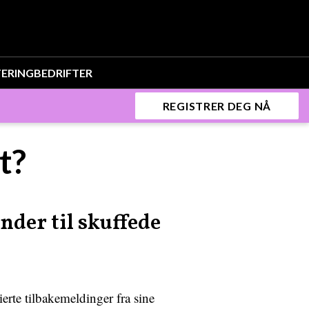
TERING
BEDRIFTER
REGISTRER DEG NÅ
t?
der til skuffede
ierte tilbakemeldinger fra sine