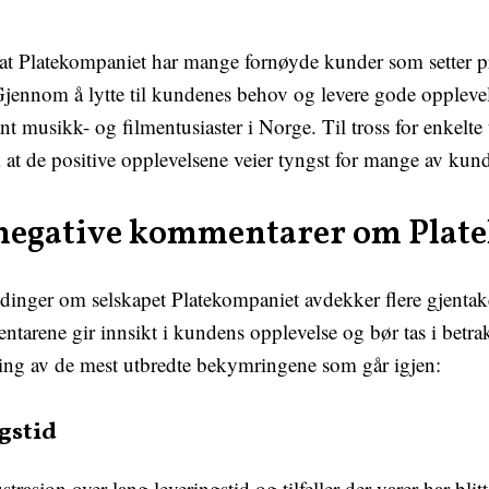
at Platekompaniet har mange fornøyde kunder som setter pr
ennom å lytte til kundenes behov og levere gode opplevels
 musikk- og filmentusiaster i Norge. Til tross for enkelte 
 at de positive opplevelsene veier tyngst for mange av kund
i negative kommentarer om Plat
dinger om selskapet Platekompaniet avdekker flere gjenta
tarene gir innsikt i kundens opplevelse og bør tas i betra
ing av de mest utbredte bekymringene som går igjen:
gstid
strasjon over lang leveringstid og tilfeller der varer har blit