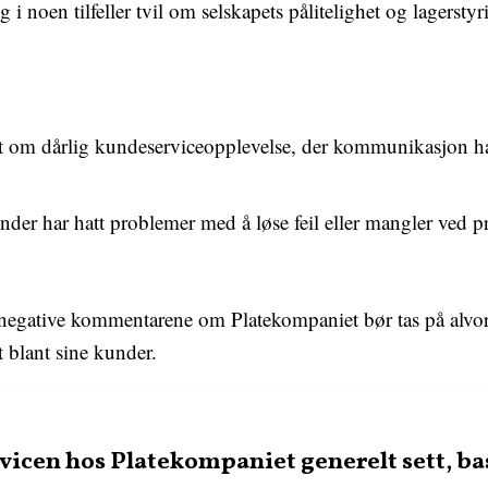
og i noen tilfeller tvil om selskapets pålitelighet og lagerstyr
 om dårlig kundeserviceopplevelse, der kommunikasjon har 
under har hatt problemer med å løse feil eller mangler ved pr
negative kommentarene om Platekompaniet bør tas på alvor 
 blant sine kunder.
icen hos Platekompaniet generelt sett, ba