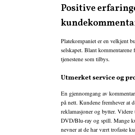
Positive erfarin
kundekommenta
Platekompaniet er en velkjent b
selskapet. Blant kommentarene f
tjenestene som tilbys.
Utmerket service og pr
En gjennomgang av kommentarene 
på nett. Kundene fremhever at de 
reklamasjoner og bytter. Videre t
DVD/Blu-ray og spill. Mange kun
nevner at de har vært trofaste k