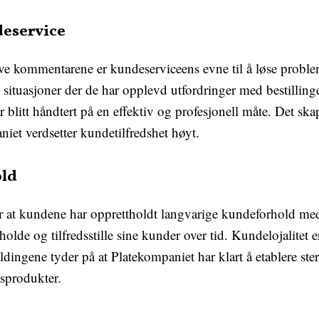
deservice
ive kommentarene er kundeserviceens evne til å løse pro
 situasjoner der de har opplevd utfordringer med bestillinge
 blitt håndtert på en effektiv og profesjonell måte. Det skap
iet verdsetter kundetilfredshet høyt.
old
r at kundene har opprettholdt langvarige kundeforhold me
holde og tilfredsstille sine kunder over tid. Kundelojalitet e
eldingene tyder på at Platekompaniet har klart å etablere s
sprodukter.