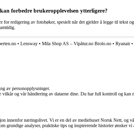
kan forbedre brukeropplevelsen ytterligere?
r redigering av fotobøker, spesielt når det gjelder å legge til tekst og
samtidig.
erten.no
•
Lensway
•
Mila Shop AS – Vipåtur.no Brolo.no
•
Ryanair
ling av personopplysninger.
e vilkår og vår håndtering av dataene dine. Du har full kontroll og kan 
sjon innenfor næringslivet. Vi er en del av mediehuset Norsk Nett, og vå
grundige analyser, praktiske tips og inspirerende historier ønsker vi å