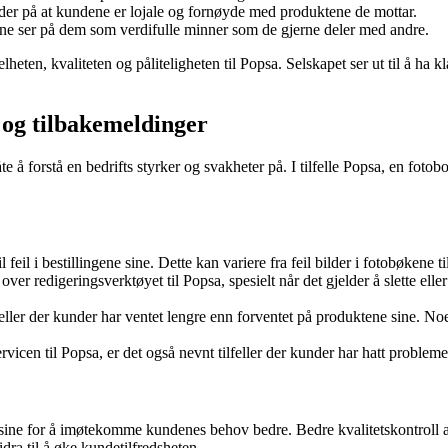
der på at kundene er lojale og fornøyde med produktene de mottar.
ne ser på dem som verdifulle minner som de gjerne deler med andre.
eten, kvaliteten og påliteligheten til Popsa. Selskapet ser ut til å ha 
og tilbakemeldinger
e å forstå en bedrifts styrker og svakheter på. I tilfelle Popsa, en foto
feil i bestillingene sine. Dette kan variere fra feil bilder i fotobøkene t
ver redigeringsverktøyet til Popsa, spesielt når det gjelder å slette elle
feller der kunder har ventet lengre enn forventet på produktene sine. N
cen til Popsa, er det også nevnt tilfeller der kunder har hatt problemer m
 sine for å imøtekomme kundenes behov bedre. Bedre kvalitetskontroll av
ra til å øke kundetilfredsheten.