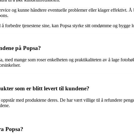
rvice og kunne håndtere eventuelle problemer eller klager effektivt. Å b
pons.
d å forbedre tjenestene sine, kan Popsa styrke sitt omdømme og bygge lo
kundene på Popsa?
sa, med mange som roser enkelheten og praktikaliteten av å lage fotobø
orsinkelser.
kter som er blitt levert til kundene?
m oppstår med produktene deres. De har vært villige til å refundere peng
ndene.
fra Popsa?