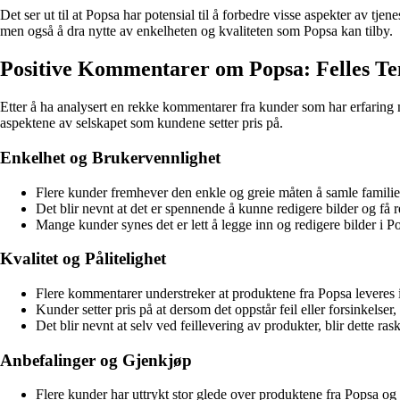
Det ser ut til at Popsa har potensial til å forbedre visse aspekter av
men også å dra nytte av enkelheten og kvaliteten som Popsa kan tilby.
Positive Kommentarer om Popsa: Felles T
Etter å ha analysert en rekke kommentarer fra kunder som har erfaring 
aspektene av selskapet som kundene setter pris på.
Enkelhet og Brukervennlighet
Flere kunder fremhever den enkle og greie måten å samle famili
Det blir nevnt at det er spennende å kunne redigere bilder og få re
Mange kunder synes det er lett å legge inn og redigere bilder i P
Kvalitet og Pålitelighet
Flere kommentarer understreker at produktene fra Popsa leveres i 
Kunder setter pris på at dersom det oppstår feil eller forsinkelser
Det blir nevnt at selv ved feillevering av produkter, blir dette rask
Anbefalinger og Gjenkjøp
Flere kunder har uttrykt stor glede over produktene fra Popsa og a