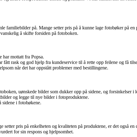
e familiebilder på. Mange setter pris på å kunne lage fotobøker på en pr
 vanskelig å skifte forsiden på fotoboken.
 har mottatt fra Popsa.
fått rask og god hjelp fra kundeservice til å rette opp feilene og få tils
psom når det har oppstått problemer med bestillingene.
oboken, uønskede bilder som dukker opp på sidene, og forsinkelser i l
bilder og legge til nye bilder i fotoproduktene.
å sidene i fotobøkene.
 setter pris på enkelheten og kvaliteten på produktene, er det også en 
 vurdert for sin respons og hjelpsomhet.