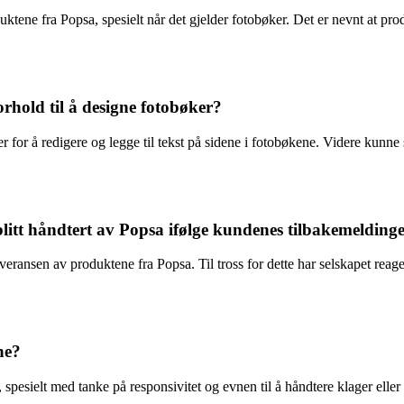
tene fra Popsa, spesielt når det gjelder fotobøker. Det er nevnt at produ
rhold til å designe fotobøker?
for å redigere og legge til tekst på sidene i fotobøkene. Videre kunne s
litt håndtert av Popsa ifølge kundenes tilbakemelding
everansen av produktene fra Popsa. Til tross for dette har selskapet rea
ne?
pesielt med tanke på responsivitet og evnen til å håndtere klager eller 