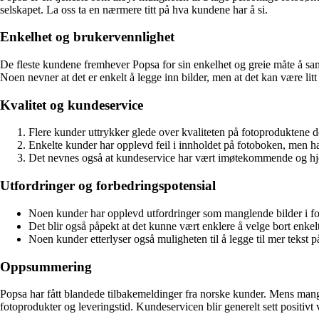
selskapet. La oss ta en nærmere titt på hva kundene har å si.
Enkelhet og brukervennlighet
De fleste kundene fremhever Popsa for sin enkelhet og greie måte å saml
Noen nevner at det er enkelt å legge inn bilder, men at det kan være litt
Kvalitet og kundeservice
Flere kunder uttrykker glede over kvaliteten på fotoproduktene de
Enkelte kunder har opplevd feil i innholdet på fotoboken, men har 
Det nevnes også at kundeservice har vært imøtekommende og hjel
Utfordringer og forbedringspotensial
Noen kunder har opplevd utfordringer som manglende bilder i fot
Det blir også påpekt at det kunne vært enklere å velge bort enkelt
Noen kunder etterlyser også muligheten til å legge til mer tekst p
Oppsummering
Popsa har fått blandede tilbakemeldinger fra norske kunder. Mens mange
fotoprodukter og leveringstid. Kundeservicen blir generelt sett positivt