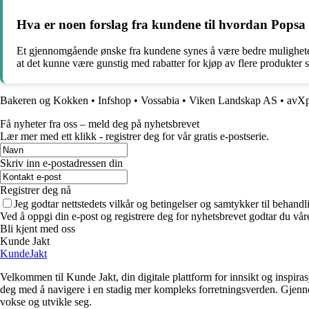
Hva er noen forslag fra kundene til hvordan Popsa 
Et gjennomgående ønske fra kundene synes å være bedre muligheter fo
at det kunne være gunstig med rabatter for kjøp av flere produkter 
Bakeren og Kokken
•
Infshop
•
Vossabia
•
Viken Landskap AS
•
avXp
Få nyheter fra oss – meld deg på nyhetsbrevet
Lær mer med ett klikk - registrer deg for vår gratis e-postserie.
Skriv inn e-postadressen din
Registrer deg nå
Jeg godtar nettstedets vilkår og betingelser og samtykker til behand
Ved å oppgi din e-post og registrere deg for nyhetsbrevet godtar du vår
Bli kjent med oss
Kunde Jakt
KundeJakt
Velkommen til Kunde Jakt, din digitale plattform for innsikt og inspira
deg med å navigere i en stadig mer kompleks forretningsverden. Gjennom 
vokse og utvikle seg.