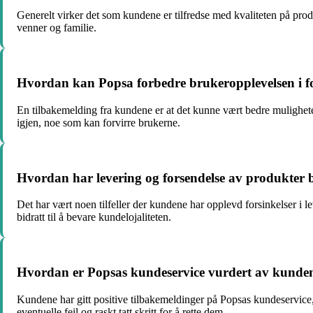
Generelt virker det som kundene er tilfredse med kvaliteten på produk
venner og familie.
Hvordan kan Popsa forbedre brukeropplevelsen i fo
En tilbakemelding fra kundene er at det kunne vært bedre muligheter 
igjen, noe som kan forvirre brukerne.
Hvordan har levering og forsendelse av produkter b
Det har vært noen tilfeller der kundene har opplevd forsinkelser i l
bidratt til å bevare kundelojaliteten.
Hvordan er Popsas kundeservice vurdert av kunde
Kundene har gitt positive tilbakemeldinger på Popsas kundeservice, s
eventuelle feil og raskt tatt skritt for å rette dem.