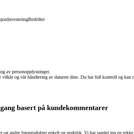
jon
Investering
Bedrifter
ling av personopplysninger.
e vilkår og vår håndtering av dataene dine. Du har full kontroll og kan 
omgang basert på kundekommentarer
ker og andre fotoprodukter enkelt og praktisk. Vi har samlet inn en rek