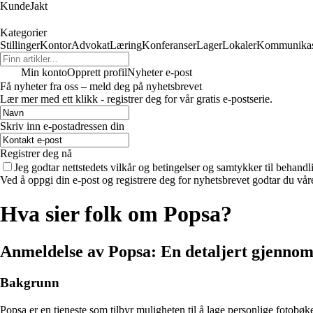
KundeJakt
Kategorier
Stillinger
Kontor
Advokat
Læring
Konferanser
Lager
Lokaler
Kommunikas
Min konto
Opprett profil
Nyheter e-post
Få nyheter fra oss – meld deg på nyhetsbrevet
Lær mer med ett klikk - registrer deg for vår gratis e-postserie.
Skriv inn e-postadressen din
Registrer deg nå
Jeg godtar nettstedets vilkår og betingelser og samtykker til behand
Ved å oppgi din e-post og registrere deg for nyhetsbrevet godtar du vår
Hva sier folk om Popsa?
Anmeldelse av Popsa: En detaljert gjenn
Bakgrunn
Popsa er en tjeneste som tilbyr muligheten til å lage personlige fotobø