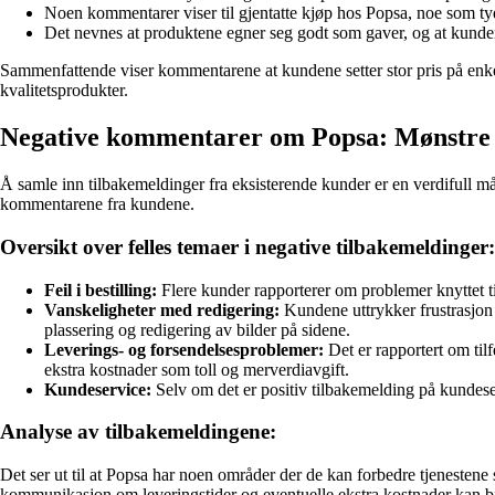
Noen kommentarer viser til gjentatte kjøp hos Popsa, noe som ty
Det nevnes at produktene egner seg godt som gaver, og at kunde
Sammenfattende viser kommentarene at kundene setter stor pris på enkelh
kvalitetsprodukter.
Negative kommentarer om Popsa: Mønstre 
Å samle inn tilbakemeldinger fra eksisterende kunder er en verdifull måt
kommentarene fra kundene.
Oversikt over felles temaer i negative tilbakemeldinger:
Feil i bestilling:
Flere kunder rapporterer om problemer knyttet til 
Vanskeligheter med redigering:
Kundene uttrykker frustrasjon o
plassering og redigering av bilder på sidene.
Leverings- og forsendelsesproblemer:
Det er rapportert om til
ekstra kostnader som toll og merverdiavgift.
Kundeservice:
Selv om det er positiv tilbakemelding på kundeservi
Analyse av tilbakemeldingene:
Det ser ut til at Popsa har noen områder der de kan forbedre tjenestene
kommunikasjon om leveringstider og eventuelle ekstra kostnader kan bid