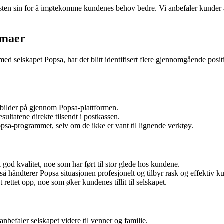
 tjenesten sin for å imøtekomme kundenes behov bedre. Vi anbefaler kun
emaer
med selskapet Popsa, har det blitt identifisert flere gjennomgående pos
ebilder på gjennom Popsa-plattformen.
sultatene direkte tilsendt i postkassen.
opsa-programmet, selv om de ikke er vant til lignende verktøy.
god kvalitet, noe som har ført til stor glede hos kundene.
, så håndterer Popsa situasjonen profesjonelt og tilbyr rask og effektiv k
t rettet opp, noe som øker kundenes tillit til selskapet.
nbefaler selskapet videre til venner og familie.